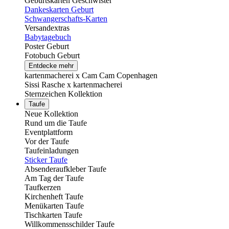
Geburtskarten Geschwister
Dankeskarten Geburt
Schwangerschafts-Karten
Versandextras
Babytagebuch
Poster Geburt
Fotobuch Geburt
Entdecke mehr
kartenmacherei x Cam Cam Copenhagen
Sissi Rasche x kartenmacherei
Sternzeichen Kollektion
Taufe
Neue Kollektion
Rund um die Taufe
Eventplattform
Vor der Taufe
Taufeinladungen
Sticker Taufe
Absenderaufkleber Taufe
Am Tag der Taufe
Taufkerzen
Kirchenheft Taufe
Menükarten Taufe
Tischkarten Taufe
Willkommensschilder Taufe