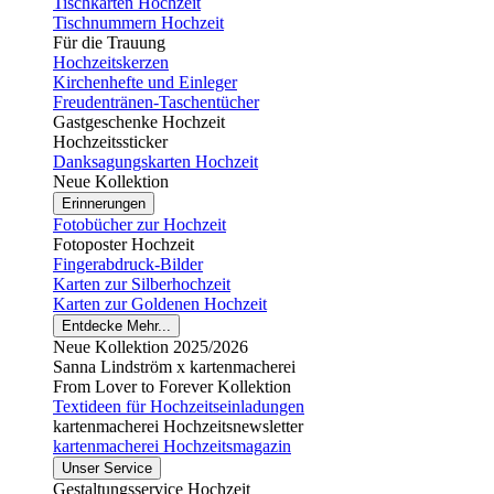
Tischkarten Hochzeit
Tischnummern Hochzeit
Für die Trauung
Hochzeitskerzen
Kirchenhefte und Einleger
Freudentränen-Taschentücher
Gastgeschenke Hochzeit
Hochzeitssticker
Danksagungskarten Hochzeit
Neue Kollektion
Erinnerungen
Fotobücher zur Hochzeit
Fotoposter Hochzeit
Fingerabdruck-Bilder
Karten zur Silberhochzeit
Karten zur Goldenen Hochzeit
Entdecke Mehr...
Neue Kollektion 2025/2026
Sanna Lindström x kartenmacherei
From Lover to Forever Kollektion
Textideen für Hochzeitseinladungen
kartenmacherei Hochzeitsnewsletter
kartenmacherei Hochzeitsmagazin
Unser Service
Gestaltungsservice Hochzeit