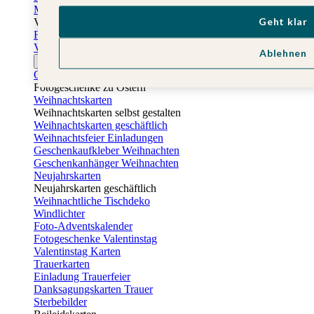
Muttertagskarten
Geht klar
Vatertag
Fotogeschenke Vatertag
Vatertagskarten
Ablehnen
Ostern
Osterkarten
Fotogeschenke zu Ostern
Weihnachtskarten
Weihnachtskarten selbst gestalten
Weihnachtskarten geschäftlich
Weihnachtsfeier Einladungen
Geschenkaufkleber Weihnachten
Geschenkanhänger Weihnachten
Neujahrskarten
Neujahrskarten geschäftlich
Weihnachtliche Tischdeko
Windlichter
Foto-Adventskalender
Fotogeschenke Valentinstag
Valentinstag Karten
Trauerkarten
Einladung Trauerfeier
Danksagungskarten Trauer
Sterbebilder