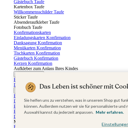
Gästebuch Taufe
Kartenbox Taufe
Willkommensschilder Taufe
Sticker Taufe
Absenderaufkleber Taufe
Fotobuch Taufe
Konfirmationskarten
Einladungskarten Konfirmation
Danksagung Konfirmation
Menükarten Konfirmation
Tischkarten Konfirmation
Gästebuch Konfirmation
Kerzen Konfirmation
Aufkleber zum Anlass Ihres Kindes
Firmungskarten
Einladungskarten Firmung
Dankeskarten Firmung
Das Leben ist schöner mit Cook
Jugendweihekarten
Einladungskarten Jugendweihe
Sie helfen uns zu verstehen, was in unserem Shop gut funk
Dankeskarten Jugendweihe
Einschulungskarten
können. Außerdem nutzen wir sie für personalisierte und 
Einladungskarten Einschulung
Auswahl kannst du jederzeit anpassen.
Mehr erfahren.
Danksagung Einschulung
Muttertag
Einstellunge
Fotogeschenke Muttertag