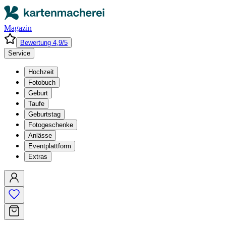
Magazin
Bewertung 4,9/5
Service
Hochzeit
Fotobuch
Geburt
Taufe
Geburtstag
Fotogeschenke
Anlässe
Eventplattform
Extras