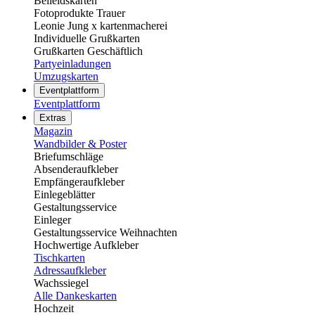
Beileidskarten
Fotoprodukte Trauer
Leonie Jung x kartenmacherei
Individuelle Grußkarten
Grußkarten Geschäftlich
Partyeinladungen
Umzugskarten
Eventplattform
Eventplattform
Extras
Magazin
Wandbilder & Poster
Briefumschläge
Absenderaufkleber
Empfängeraufkleber
Einlegeblätter
Gestaltungsservice
Einleger
Gestaltungsservice Weihnachten
Hochwertige Aufkleber
Tischkarten
Adressaufkleber
Wachssiegel
Alle Dankeskarten
Hochzeit