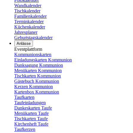
Fotokalender
Wandkalender
Tischkalender
Familienkalender
Terminkalender
Küchenkalender
Jahresplaner
Geburtstagskalender
Anlässe
Eventplattform
Kommunionskarten
Einladungskarten Kommunion
Danksagung Kommunion
Menükarten Kommunion
Tischkarten Kommunion
Gästebuch Kommunion
Kerzen Kommunion
Kartenbox Kommunion
Taufkarten
Taufeinladungen
Dankeskarten Taufe
Menükarten Taufe
Tischkarten Taufe
Kirchenheft Taufe
Taufkerzen