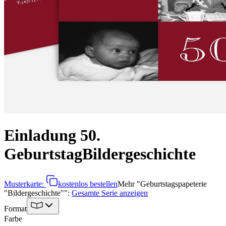
Einladung 50.
Geburtstag
Bildergeschichte
Musterkarte:
kostenlos bestellen
Mehr
"
Geburtstagspapeterie
"Bildergeschichte"
":
Gesamte Serie anzeigen
Format
Farbe