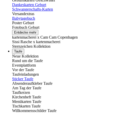
Geburtskarten Geschwister
Dankeskarten Geburt
Schwangerschafts-Karten
Versandextras
Babytagebuch
Poster Geburt
Fotobuch Geburt
Entdecke mehr
kartenmacherei x Cam Cam Copenhagen
Sissi Rasche x kartenmacherei
Sternzeichen Kollektion
Taufe
Neue Kollektion
Rund um die Taufe
Eventplattform
Vor der Taufe
Taufeinladungen
Sticker Taufe
Absenderaufkleber Taufe
Am Tag der Taufe
Taufkerzen
Kirchenheft Taufe
Menükarten Taufe
Tischkarten Taufe
Willkommensschilder Taufe