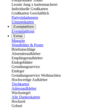
Fotoprodukte Trauer
Leonie Jung x kartenmacherei
Individuelle Grußkarten
Grußkarten Geschäftlich
Partyeinladungen
Umzugskarten
Eventplattform
Eventplattform
Extras
Magazin
Wandbilder & Poster
Briefumschläge
Absenderaufkleber
Empfängeraufkleber
Einlegeblätter
Gestaltungsservice
Einleger
Gestaltungsservice Weihnachten
Hochwertige Aufkleber
Tischkarten
Adressaufkleber
Wachssiegel
Alle Dankeskarten
Hochzeit
Geburt