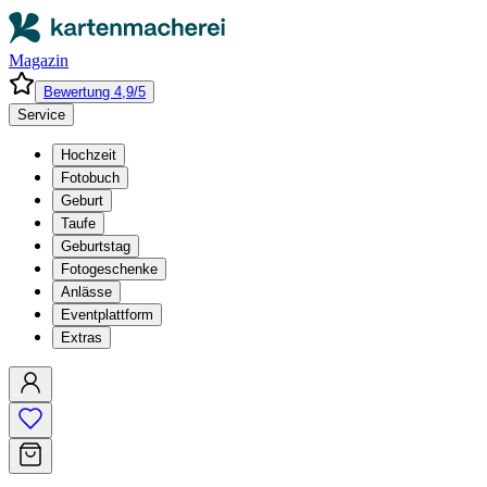
Magazin
Bewertung 4,9/5
Service
Hochzeit
Fotobuch
Geburt
Taufe
Geburtstag
Fotogeschenke
Anlässe
Eventplattform
Extras