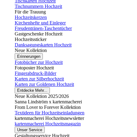
Tischkarten Hochzeit
Tischnummern Hochzeit
Für die Trauung
Hochzeitskerzen
Kirchenhefte und Einleger
Freudentränen-Taschentücher
Gastgeschenke Hochzeit
Hochzeitssticker
Danksagungskarten Hochzeit
Neue Kollektion
Erinnerungen
Fotobücher zur Hochzeit
Fotoposter Hochzeit
Fingerabdruck-Bilder
Karten zur Silberhochzeit
Karten zur Goldenen Hochzeit
Entdecke Mehr...
Neue Kollektion 2025/2026
Sanna Lindström x kartenmacherei
From Lover to Forever Kollektion
Textideen für Hochzeitseinladungen
kartenmacherei Hochzeitsnewsletter
kartenmacherei Hochzeitsmagazin
Unser Service
Gestaltungsservice Hochzeit