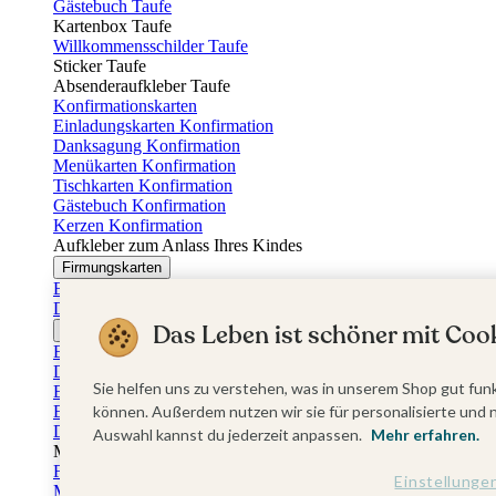
Gästebuch Taufe
Kartenbox Taufe
Willkommensschilder Taufe
Sticker Taufe
Absenderaufkleber Taufe
Konfirmationskarten
Einladungskarten Konfirmation
Danksagung Konfirmation
Menükarten Konfirmation
Tischkarten Konfirmation
Gästebuch Konfirmation
Kerzen Konfirmation
Aufkleber zum Anlass Ihres Kindes
Firmungskarten
Einladungskarten Firmung
Dankeskarten Firmung
Das Leben ist schöner mit Cook
Jugendweihekarten
Einladungskarten Jugendweihe
Dankeskarten Jugendweihe
Sie helfen uns zu verstehen, was in unserem Shop gut funk
Einschulungskarten
Einladungskarten Einschulung
können. Außerdem nutzen wir sie für personalisierte und 
Danksagung Einschulung
Auswahl kannst du jederzeit anpassen.
Mehr erfahren.
Muttertag
Fotogeschenke Muttertag
Einstellunge
Muttertagskarten