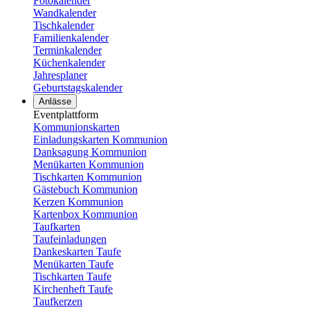
Fotokalender
Wandkalender
Tischkalender
Familienkalender
Terminkalender
Küchenkalender
Jahresplaner
Geburtstagskalender
Anlässe
Eventplattform
Kommunionskarten
Einladungskarten Kommunion
Danksagung Kommunion
Menükarten Kommunion
Tischkarten Kommunion
Gästebuch Kommunion
Kerzen Kommunion
Kartenbox Kommunion
Taufkarten
Taufeinladungen
Dankeskarten Taufe
Menükarten Taufe
Tischkarten Taufe
Kirchenheft Taufe
Taufkerzen