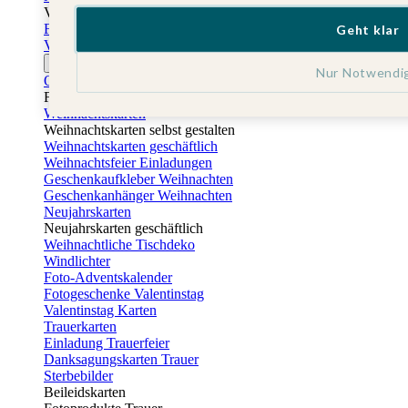
Vatertag
Fotogeschenke Vatertag
Geht klar
Vatertagskarten
Ostern
Nur Notwendi
Osterkarten
Fotogeschenke zu Ostern
Weihnachtskarten
Weihnachtskarten selbst gestalten
Weihnachtskarten geschäftlich
Weihnachtsfeier Einladungen
Geschenkaufkleber Weihnachten
Geschenkanhänger Weihnachten
Neujahrskarten
Neujahrskarten geschäftlich
Weihnachtliche Tischdeko
Windlichter
Foto-Adventskalender
Fotogeschenke Valentinstag
Valentinstag Karten
Trauerkarten
Einladung Trauerfeier
Danksagungskarten Trauer
Sterbebilder
Beileidskarten