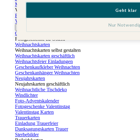
Muttertagskarten
Vatertag
Geht klar
Fotogeschenke Vatertag
Vatertagskarten
Nur Notwendi
Ostern
Osterkarten
Fotogeschenke zu Ostern
Weihnachtskarten
Weihnachtskarten selbst gestalten
Weihnachtskarten geschäftlich
Weihnachtsfeier Einladungen
Geschenkaufkleber Weihnachten
Geschenkanhänger Weihnachten
Neujahrskarten
Neujahrskarten geschäftlich
Weihnachtliche Tischdeko
Windlichter
Foto-Adventskalender
Fotogeschenke Valentinstag
Valentinstag Karten
Trauerkarten
Einladung Trauerfeier
Danksagungskarten Trauer
Sterbebilder