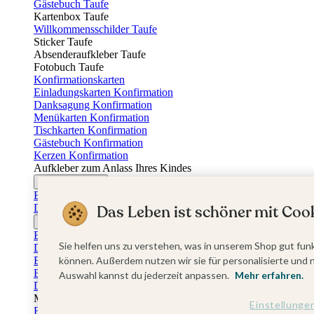
Gästebuch Taufe
Kartenbox Taufe
Willkommensschilder Taufe
Sticker Taufe
Absenderaufkleber Taufe
Fotobuch Taufe
Konfirmationskarten
Einladungskarten Konfirmation
Danksagung Konfirmation
Menükarten Konfirmation
Tischkarten Konfirmation
Gästebuch Konfirmation
Kerzen Konfirmation
Aufkleber zum Anlass Ihres Kindes
Firmungskarten
Einladungskarten Firmung
Das Leben ist schöner mit Cook
Dankeskarten Firmung
Jugendweihekarten
Einladungskarten Jugendweihe
Sie helfen uns zu verstehen, was in unserem Shop gut funk
Dankeskarten Jugendweihe
Einschulungskarten
können. Außerdem nutzen wir sie für personalisierte und 
Einladungskarten Einschulung
Auswahl kannst du jederzeit anpassen.
Mehr erfahren.
Danksagung Einschulung
Muttertag
Einstellunge
Fotogeschenke Muttertag