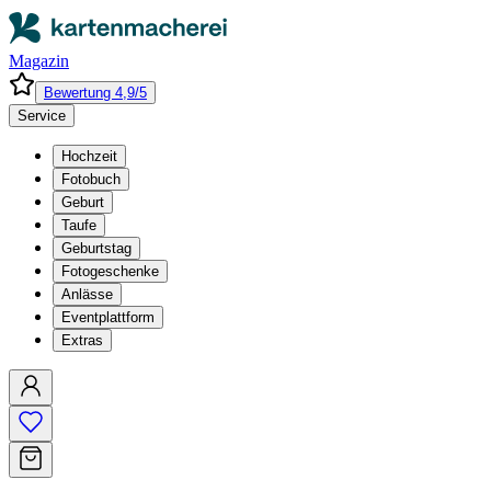
Magazin
Bewertung 4,9/5
Service
Hochzeit
Fotobuch
Geburt
Taufe
Geburtstag
Fotogeschenke
Anlässe
Eventplattform
Extras