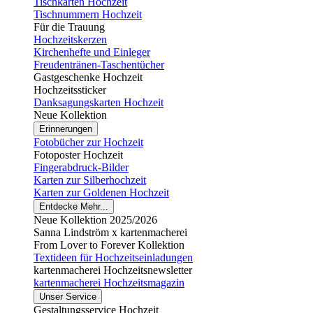
Tischkarten Hochzeit
Tischnummern Hochzeit
Für die Trauung
Hochzeitskerzen
Kirchenhefte und Einleger
Freudentränen-Taschentücher
Gastgeschenke Hochzeit
Hochzeitssticker
Danksagungskarten Hochzeit
Neue Kollektion
Erinnerungen
Fotobücher zur Hochzeit
Fotoposter Hochzeit
Fingerabdruck-Bilder
Karten zur Silberhochzeit
Karten zur Goldenen Hochzeit
Entdecke Mehr...
Neue Kollektion 2025/2026
Sanna Lindström x kartenmacherei
From Lover to Forever Kollektion
Textideen für Hochzeitseinladungen
kartenmacherei Hochzeitsnewsletter
kartenmacherei Hochzeitsmagazin
Unser Service
Gestaltungsservice Hochzeit