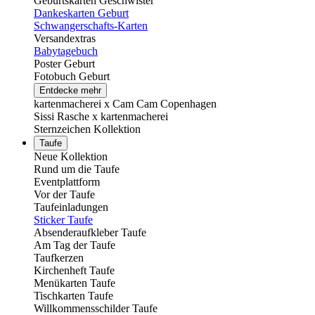
Geburtskarten Geschwister
Dankeskarten Geburt
Schwangerschafts-Karten
Versandextras
Babytagebuch
Poster Geburt
Fotobuch Geburt
Entdecke mehr
kartenmacherei x Cam Cam Copenhagen
Sissi Rasche x kartenmacherei
Sternzeichen Kollektion
Taufe
Neue Kollektion
Rund um die Taufe
Eventplattform
Vor der Taufe
Taufeinladungen
Sticker Taufe
Absenderaufkleber Taufe
Am Tag der Taufe
Taufkerzen
Kirchenheft Taufe
Menükarten Taufe
Tischkarten Taufe
Willkommensschilder Taufe