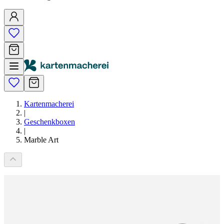
Kartenmacherei
|
Geschenkboxen
|
Marble Art