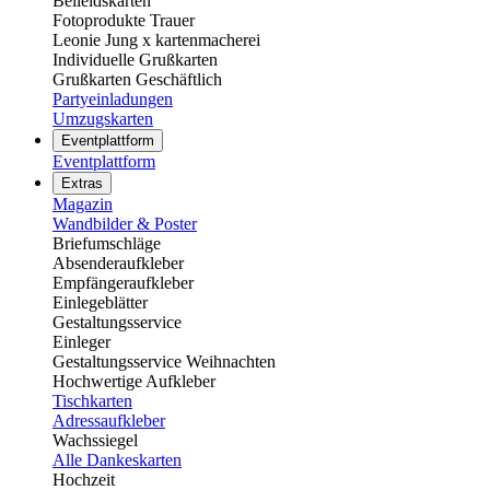
Beileidskarten
Fotoprodukte Trauer
Leonie Jung x kartenmacherei
Individuelle Grußkarten
Grußkarten Geschäftlich
Partyeinladungen
Umzugskarten
Eventplattform
Eventplattform
Extras
Magazin
Wandbilder & Poster
Briefumschläge
Absenderaufkleber
Empfängeraufkleber
Einlegeblätter
Gestaltungsservice
Einleger
Gestaltungsservice Weihnachten
Hochwertige Aufkleber
Tischkarten
Adressaufkleber
Wachssiegel
Alle Dankeskarten
Hochzeit