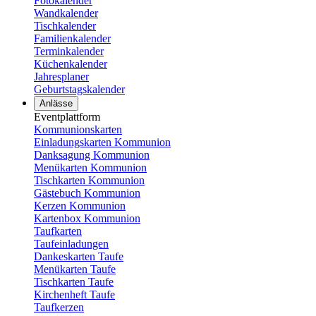
Fotokalender
Wandkalender
Tischkalender
Familienkalender
Terminkalender
Küchenkalender
Jahresplaner
Geburtstagskalender
Anlässe
Eventplattform
Kommunionskarten
Einladungskarten Kommunion
Danksagung Kommunion
Menükarten Kommunion
Tischkarten Kommunion
Gästebuch Kommunion
Kerzen Kommunion
Kartenbox Kommunion
Taufkarten
Taufeinladungen
Dankeskarten Taufe
Menükarten Taufe
Tischkarten Taufe
Kirchenheft Taufe
Taufkerzen