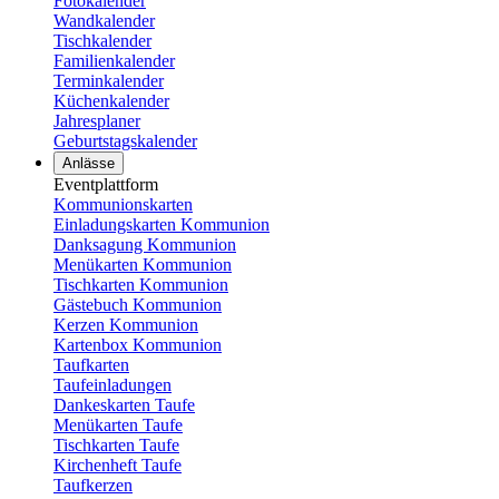
Fotokalender
Wandkalender
Tischkalender
Familienkalender
Terminkalender
Küchenkalender
Jahresplaner
Geburtstagskalender
Anlässe
Eventplattform
Kommunionskarten
Einladungskarten Kommunion
Danksagung Kommunion
Menükarten Kommunion
Tischkarten Kommunion
Gästebuch Kommunion
Kerzen Kommunion
Kartenbox Kommunion
Taufkarten
Taufeinladungen
Dankeskarten Taufe
Menükarten Taufe
Tischkarten Taufe
Kirchenheft Taufe
Taufkerzen