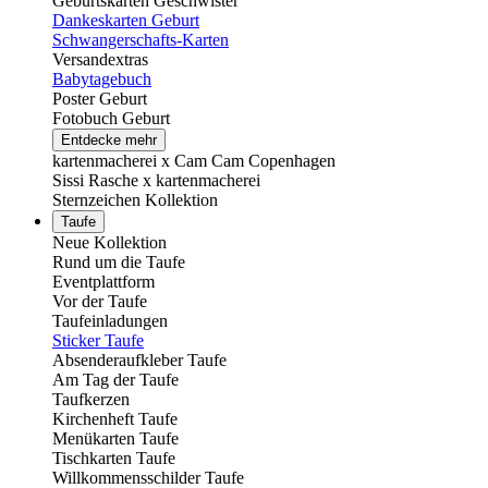
Geburtskarten Geschwister
Dankeskarten Geburt
Schwangerschafts-Karten
Versandextras
Babytagebuch
Poster Geburt
Fotobuch Geburt
Entdecke mehr
kartenmacherei x Cam Cam Copenhagen
Sissi Rasche x kartenmacherei
Sternzeichen Kollektion
Taufe
Neue Kollektion
Rund um die Taufe
Eventplattform
Vor der Taufe
Taufeinladungen
Sticker Taufe
Absenderaufkleber Taufe
Am Tag der Taufe
Taufkerzen
Kirchenheft Taufe
Menükarten Taufe
Tischkarten Taufe
Willkommensschilder Taufe