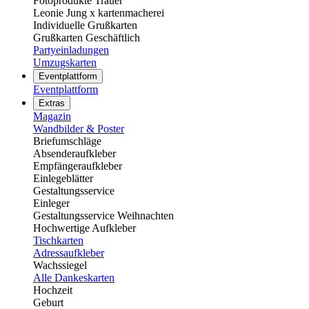
Fotoprodukte Trauer
Leonie Jung x kartenmacherei
Individuelle Grußkarten
Grußkarten Geschäftlich
Partyeinladungen
Umzugskarten
Eventplattform
Eventplattform
Extras
Magazin
Wandbilder & Poster
Briefumschläge
Absenderaufkleber
Empfängeraufkleber
Einlegeblätter
Gestaltungsservice
Einleger
Gestaltungsservice Weihnachten
Hochwertige Aufkleber
Tischkarten
Adressaufkleber
Wachssiegel
Alle Dankeskarten
Hochzeit
Geburt