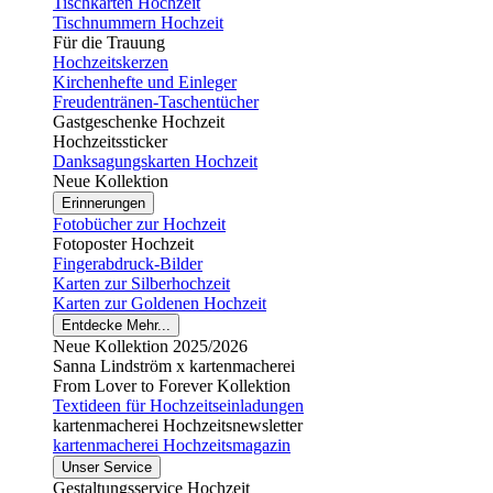
Tischkarten Hochzeit
Tischnummern Hochzeit
Für die Trauung
Hochzeitskerzen
Kirchenhefte und Einleger
Freudentränen-Taschentücher
Gastgeschenke Hochzeit
Hochzeitssticker
Danksagungskarten Hochzeit
Neue Kollektion
Erinnerungen
Fotobücher zur Hochzeit
Fotoposter Hochzeit
Fingerabdruck-Bilder
Karten zur Silberhochzeit
Karten zur Goldenen Hochzeit
Entdecke Mehr...
Neue Kollektion 2025/2026
Sanna Lindström x kartenmacherei
From Lover to Forever Kollektion
Textideen für Hochzeitseinladungen
kartenmacherei Hochzeitsnewsletter
kartenmacherei Hochzeitsmagazin
Unser Service
Gestaltungsservice Hochzeit