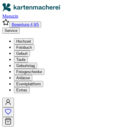
Magazin
Bewertung 4,9/5
Service
Hochzeit
Fotobuch
Geburt
Taufe
Geburtstag
Fotogeschenke
Anlässe
Eventplattform
Extras