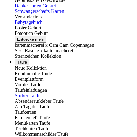
Geburtskarten Geschwister
Dankeskarten Geburt
Schwangerschafts-Karten
Versandextras
Babytagebuch
Poster Geburt
Fotobuch Geburt
Entdecke mehr
kartenmacherei x Cam Cam Copenhagen
Sissi Rasche x kartenmacherei
Sternzeichen Kollektion
Taufe
Neue Kollektion
Rund um die Taufe
Eventplattform
Vor der Taufe
Taufeinladungen
Sticker Taufe
Absenderaufkleber Taufe
Am Tag der Taufe
Taufkerzen
Kirchenheft Taufe
Menükarten Taufe
Tischkarten Taufe
Willkommensschilder Taufe