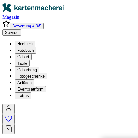
Magazin
Bewertung 4,9/5
Service
Hochzeit
Fotobuch
Geburt
Taufe
Geburtstag
Fotogeschenke
Anlässe
Eventplattform
Extras