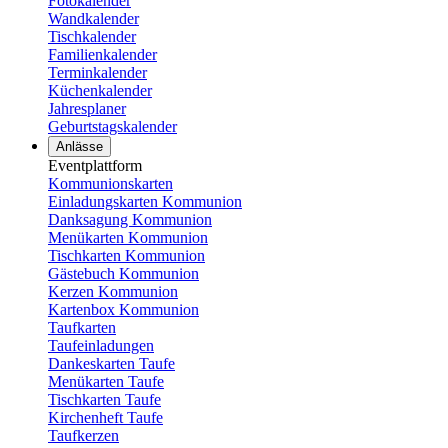
Fotokalender
Wandkalender
Tischkalender
Familienkalender
Terminkalender
Küchenkalender
Jahresplaner
Geburtstagskalender
Anlässe
Eventplattform
Kommunionskarten
Einladungskarten Kommunion
Danksagung Kommunion
Menükarten Kommunion
Tischkarten Kommunion
Gästebuch Kommunion
Kerzen Kommunion
Kartenbox Kommunion
Taufkarten
Taufeinladungen
Dankeskarten Taufe
Menükarten Taufe
Tischkarten Taufe
Kirchenheft Taufe
Taufkerzen