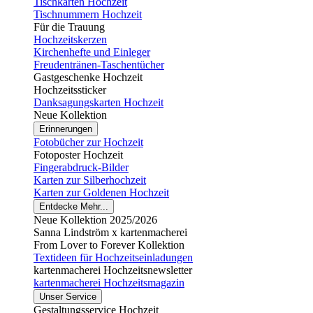
Tischkarten Hochzeit
Tischnummern Hochzeit
Für die Trauung
Hochzeitskerzen
Kirchenhefte und Einleger
Freudentränen-Taschentücher
Gastgeschenke Hochzeit
Hochzeitssticker
Danksagungskarten Hochzeit
Neue Kollektion
Erinnerungen
Fotobücher zur Hochzeit
Fotoposter Hochzeit
Fingerabdruck-Bilder
Karten zur Silberhochzeit
Karten zur Goldenen Hochzeit
Entdecke Mehr...
Neue Kollektion 2025/2026
Sanna Lindström x kartenmacherei
From Lover to Forever Kollektion
Textideen für Hochzeitseinladungen
kartenmacherei Hochzeitsnewsletter
kartenmacherei Hochzeitsmagazin
Unser Service
Gestaltungsservice Hochzeit