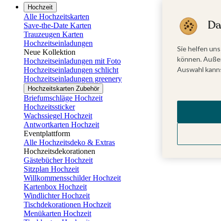
Hochzeit
Alle Hochzeitskarten
Da
Save-the-Date Karten
Trauzeugen Karten
Hochzeitseinladungen
Sie helfen uns
Neue Kollektion
können. Außer
Hochzeitseinladungen mit Foto
Auswahl kanns
Hochzeitseinladungen schlicht
Hochzeitseinladungen greenery
Hochzeitskarten Zubehör
Briefumschläge Hochzeit
Hochzeitssticker
Wachssiegel Hochzeit
Antwortkarten Hochzeit
Eventplattform
Alle Hochzeitsdeko & Extras
Hochzeitsdekorationen
Gästebücher Hochzeit
Sitzplan Hochzeit
Willkommensschilder Hochzeit
Kartenbox Hochzeit
Windlichter Hochzeit
Tischdekorationen Hochzeit
Menükarten Hochzeit