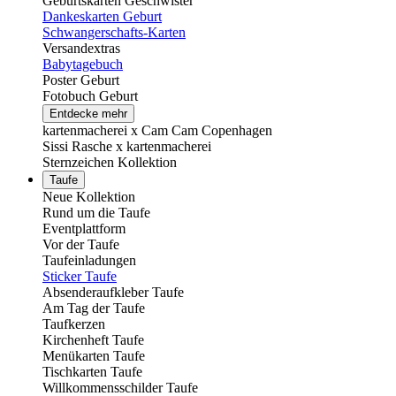
Geburtskarten Geschwister
Dankeskarten Geburt
Schwangerschafts-Karten
Versandextras
Babytagebuch
Poster Geburt
Fotobuch Geburt
Entdecke mehr
kartenmacherei x Cam Cam Copenhagen
Sissi Rasche x kartenmacherei
Sternzeichen Kollektion
Taufe
Neue Kollektion
Rund um die Taufe
Eventplattform
Vor der Taufe
Taufeinladungen
Sticker Taufe
Absenderaufkleber Taufe
Am Tag der Taufe
Taufkerzen
Kirchenheft Taufe
Menükarten Taufe
Tischkarten Taufe
Willkommensschilder Taufe