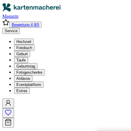
Magazin
Bewertung 4,9/5
Service
Hochzeit
Fotobuch
Geburt
Taufe
Geburtstag
Fotogeschenke
Anlässe
Eventplattform
Extras