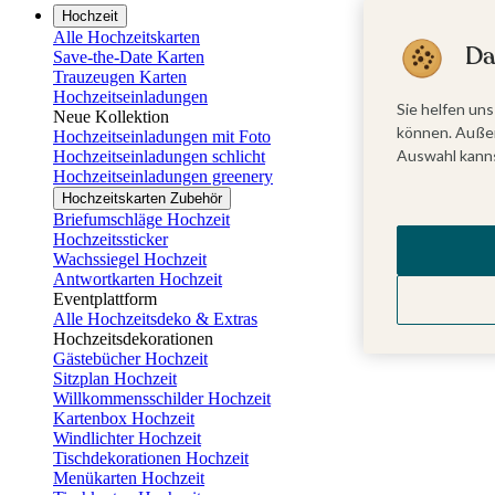
Hochzeit
Alle Hochzeitskarten
Da
Save-the-Date Karten
Trauzeugen Karten
Hochzeitseinladungen
Sie helfen uns
Neue Kollektion
können. Außer
Hochzeitseinladungen mit Foto
Auswahl kanns
Hochzeitseinladungen schlicht
Hochzeitseinladungen greenery
Hochzeitskarten Zubehör
Briefumschläge Hochzeit
Hochzeitssticker
Wachssiegel Hochzeit
Antwortkarten Hochzeit
Eventplattform
Alle Hochzeitsdeko & Extras
Hochzeitsdekorationen
Gästebücher Hochzeit
Sitzplan Hochzeit
Willkommensschilder Hochzeit
Kartenbox Hochzeit
Windlichter Hochzeit
Tischdekorationen Hochzeit
Menükarten Hochzeit