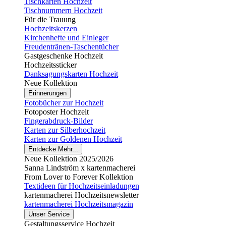
Tischkarten Hochzeit
Tischnummern Hochzeit
Für die Trauung
Hochzeitskerzen
Kirchenhefte und Einleger
Freudentränen-Taschentücher
Gastgeschenke Hochzeit
Hochzeitssticker
Danksagungskarten Hochzeit
Neue Kollektion
Erinnerungen
Fotobücher zur Hochzeit
Fotoposter Hochzeit
Fingerabdruck-Bilder
Karten zur Silberhochzeit
Karten zur Goldenen Hochzeit
Entdecke Mehr...
Neue Kollektion 2025/2026
Sanna Lindström x kartenmacherei
From Lover to Forever Kollektion
Textideen für Hochzeitseinladungen
kartenmacherei Hochzeitsnewsletter
kartenmacherei Hochzeitsmagazin
Unser Service
Gestaltungsservice Hochzeit