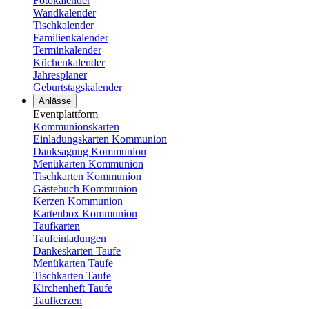
Fotokalender
Wandkalender
Tischkalender
Familienkalender
Terminkalender
Küchenkalender
Jahresplaner
Geburtstagskalender
Anlässe
Eventplattform
Kommunionskarten
Einladungskarten Kommunion
Danksagung Kommunion
Menükarten Kommunion
Tischkarten Kommunion
Gästebuch Kommunion
Kerzen Kommunion
Kartenbox Kommunion
Taufkarten
Taufeinladungen
Dankeskarten Taufe
Menükarten Taufe
Tischkarten Taufe
Kirchenheft Taufe
Taufkerzen