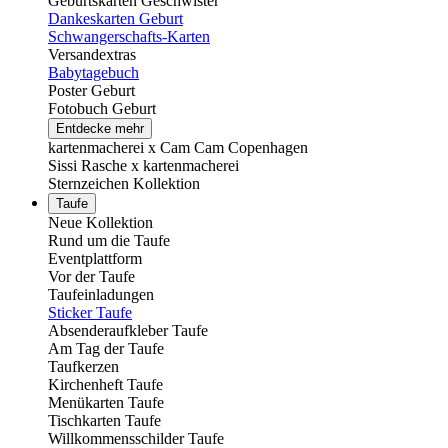
Geburtskarten Geschwister
Dankeskarten Geburt
Schwangerschafts-Karten
Versandextras
Babytagebuch
Poster Geburt
Fotobuch Geburt
Entdecke mehr
kartenmacherei x Cam Cam Copenhagen
Sissi Rasche x kartenmacherei
Sternzeichen Kollektion
Taufe
Neue Kollektion
Rund um die Taufe
Eventplattform
Vor der Taufe
Taufeinladungen
Sticker Taufe
Absenderaufkleber Taufe
Am Tag der Taufe
Taufkerzen
Kirchenheft Taufe
Menükarten Taufe
Tischkarten Taufe
Willkommensschilder Taufe