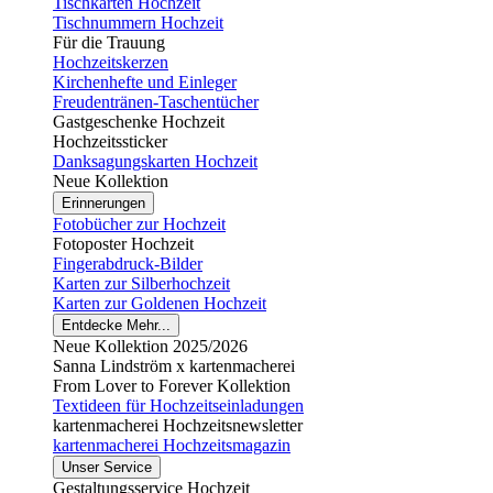
Tischkarten Hochzeit
Tischnummern Hochzeit
Für die Trauung
Hochzeitskerzen
Kirchenhefte und Einleger
Freudentränen-Taschentücher
Gastgeschenke Hochzeit
Hochzeitssticker
Danksagungskarten Hochzeit
Neue Kollektion
Erinnerungen
Fotobücher zur Hochzeit
Fotoposter Hochzeit
Fingerabdruck-Bilder
Karten zur Silberhochzeit
Karten zur Goldenen Hochzeit
Entdecke Mehr...
Neue Kollektion 2025/2026
Sanna Lindström x kartenmacherei
From Lover to Forever Kollektion
Textideen für Hochzeitseinladungen
kartenmacherei Hochzeitsnewsletter
kartenmacherei Hochzeitsmagazin
Unser Service
Gestaltungsservice Hochzeit