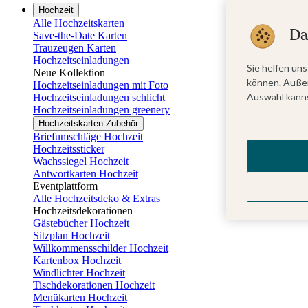
Hochzeit
Alle Hochzeitskarten
Da
Save-the-Date Karten
Trauzeugen Karten
Hochzeitseinladungen
Sie helfen uns
Neue Kollektion
können. Außer
Hochzeitseinladungen mit Foto
Auswahl kanns
Hochzeitseinladungen schlicht
Hochzeitseinladungen greenery
Hochzeitskarten Zubehör
Briefumschläge Hochzeit
Hochzeitssticker
Wachssiegel Hochzeit
Antwortkarten Hochzeit
Eventplattform
Alle Hochzeitsdeko & Extras
Hochzeitsdekorationen
Gästebücher Hochzeit
Sitzplan Hochzeit
Willkommensschilder Hochzeit
Kartenbox Hochzeit
Windlichter Hochzeit
Tischdekorationen Hochzeit
Menükarten Hochzeit