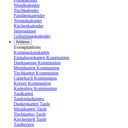
Fotokalender
Wandkalender
Tischkalender
Familienkalender
Terminkalender
Küchenkalender
Jahresplaner
Geburtstagskalender
Anlässe
Eventplattform
Kommunionskarten
Einladungskarten Kommunion
Danksagung Kommunion
Menükarten Kommunion
Tischkarten Kommunion
Gästebuch Kommunion
Kerzen Kommunion
Kartenbox Kommunion
Taufkarten
Taufeinladungen
Dankeskarten Taufe
Menükarten Taufe
Tischkarten Taufe
Kirchenheft Taufe
Taufkerzen