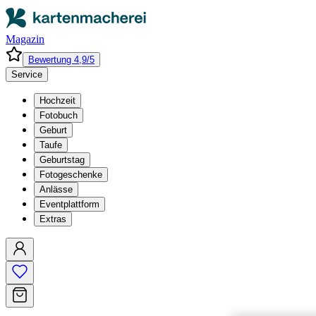
Magazin
Bewertung 4,9/5
Service
Hochzeit
Fotobuch
Geburt
Taufe
Geburtstag
Fotogeschenke
Anlässe
Eventplattform
Extras