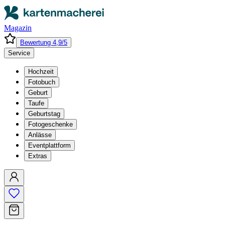
Magazin
Bewertung 4,9/5
Service
Hochzeit
Fotobuch
Geburt
Taufe
Geburtstag
Fotogeschenke
Anlässe
Eventplattform
Extras