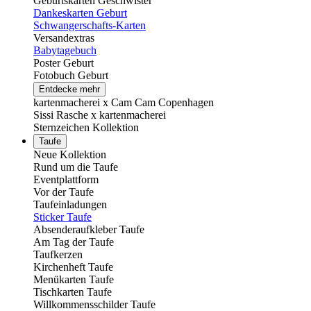
Geburtskarten Geschwister
Dankeskarten Geburt
Schwangerschafts-Karten
Versandextras
Babytagebuch
Poster Geburt
Fotobuch Geburt
Entdecke mehr
kartenmacherei x Cam Cam Copenhagen
Sissi Rasche x kartenmacherei
Sternzeichen Kollektion
Taufe
Neue Kollektion
Rund um die Taufe
Eventplattform
Vor der Taufe
Taufeinladungen
Sticker Taufe
Absenderaufkleber Taufe
Am Tag der Taufe
Taufkerzen
Kirchenheft Taufe
Menükarten Taufe
Tischkarten Taufe
Willkommensschilder Taufe