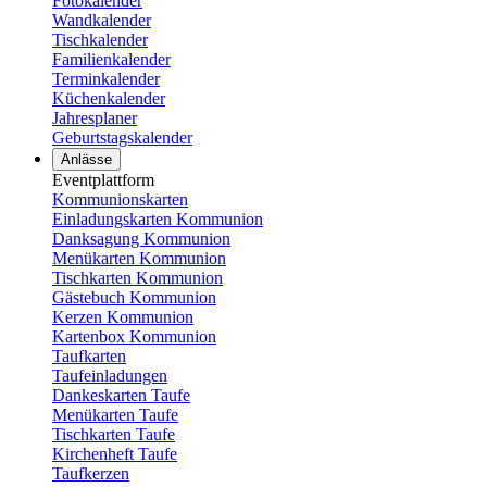
Fotokalender
Wandkalender
Tischkalender
Familienkalender
Terminkalender
Küchenkalender
Jahresplaner
Geburtstagskalender
Anlässe
Eventplattform
Kommunionskarten
Einladungskarten Kommunion
Danksagung Kommunion
Menükarten Kommunion
Tischkarten Kommunion
Gästebuch Kommunion
Kerzen Kommunion
Kartenbox Kommunion
Taufkarten
Taufeinladungen
Dankeskarten Taufe
Menükarten Taufe
Tischkarten Taufe
Kirchenheft Taufe
Taufkerzen