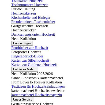
Tischkarten Hochzeit
Tischnummern Hochzeit
Für die Trauung
Hochzeitskerzen
Kirchenhefte und Einleger
Freudentränen-Taschentücher
Gastgeschenke Hochzeit
Hochzeitssticker
Danksagungskarten Hochzeit
Neue Kollektion
Erinnerungen
Fotobücher zur Hochzeit
Fotoposter Hochzeit
Fingerabdruck-Bilder
Karten zur Silberhochzeit
Karten zur Goldenen Hochzeit
Entdecke Mehr...
Neue Kollektion 2025/2026
Sanna Lindström x kartenmacherei
From Lover to Forever Kollektion
Textideen für Hochzeitseinladungen
kartenmacherei Hochzeitsnewsletter
kartenmacherei Hochzeitsmagazin
Unser Service
Gestaltungsservice Hochzeit