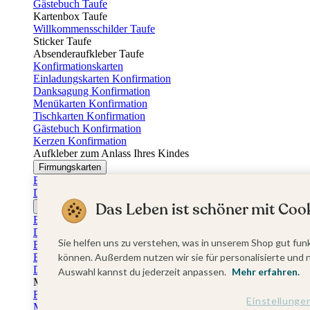
Gästebuch Taufe
Kartenbox Taufe
Willkommensschilder Taufe
Sticker Taufe
Absenderaufkleber Taufe
Konfirmationskarten
Einladungskarten Konfirmation
Danksagung Konfirmation
Menükarten Konfirmation
Tischkarten Konfirmation
Gästebuch Konfirmation
Kerzen Konfirmation
Aufkleber zum Anlass Ihres Kindes
Firmungskarten
Einladungskarten Firmung
Dankeskarten Firmung
Das Leben ist schöner mit Cook
Jugendweihekarten
Einladungskarten Jugendweihe
Dankeskarten Jugendweihe
Sie helfen uns zu verstehen, was in unserem Shop gut funk
Einschulungskarten
Einladungskarten Einschulung
können. Außerdem nutzen wir sie für personalisierte und 
Danksagung Einschulung
Auswahl kannst du jederzeit anpassen.
Mehr erfahren.
Muttertag
Fotogeschenke Muttertag
Einstellunge
Muttertagskarten