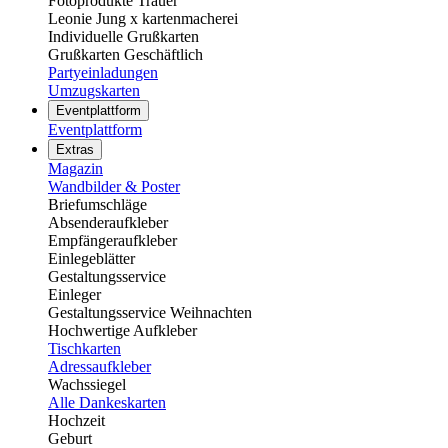
Fotoprodukte Trauer
Leonie Jung x kartenmacherei
Individuelle Grußkarten
Grußkarten Geschäftlich
Partyeinladungen
Umzugskarten
Eventplattform
Eventplattform
Extras
Magazin
Wandbilder & Poster
Briefumschläge
Absenderaufkleber
Empfängeraufkleber
Einlegeblätter
Gestaltungsservice
Einleger
Gestaltungsservice Weihnachten
Hochwertige Aufkleber
Tischkarten
Adressaufkleber
Wachssiegel
Alle Dankeskarten
Hochzeit
Geburt