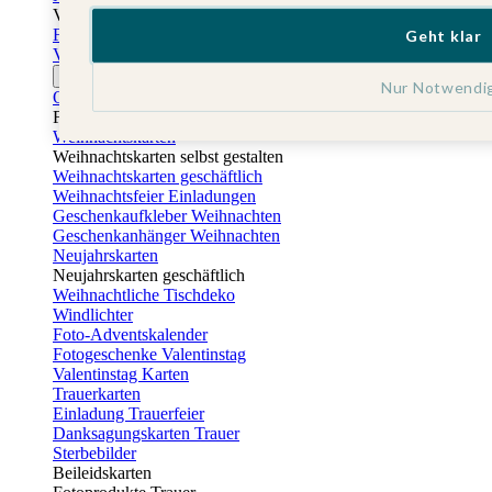
Vatertag
Fotogeschenke Vatertag
Geht klar
Vatertagskarten
Ostern
Nur Notwendi
Osterkarten
Fotogeschenke zu Ostern
Weihnachtskarten
Weihnachtskarten selbst gestalten
Weihnachtskarten geschäftlich
Weihnachtsfeier Einladungen
Geschenkaufkleber Weihnachten
Geschenkanhänger Weihnachten
Neujahrskarten
Neujahrskarten geschäftlich
Weihnachtliche Tischdeko
Windlichter
Foto-Adventskalender
Fotogeschenke Valentinstag
Valentinstag Karten
Trauerkarten
Einladung Trauerfeier
Danksagungskarten Trauer
Sterbebilder
Beileidskarten