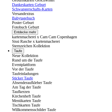
Geburtskarten Geschwister
Dankeskarten Geburt
Schwangerschafts-Karten
Versandextras
Babytagebuch
Poster Geburt
Fotobuch Geburt
Entdecke mehr
kartenmacherei x Cam Cam Copenhagen
Sissi Rasche x kartenmacherei
Sternzeichen Kollektion
Taufe
Neue Kollektion
Rund um die Taufe
Eventplattform
Vor der Taufe
Taufeinladungen
Sticker Taufe
Absenderaufkleber Taufe
Am Tag der Taufe
Taufkerzen
Kirchenheft Taufe
Menükarten Taufe
Tischkarten Taufe
Willkommensschilder Taufe