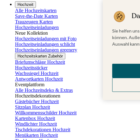
Hochzeit
Alle Hochzeitskarten
Da
Save-the-Date Karten
Trauzeugen Karten
Hochzeitseinladungen
Sie helfen uns
Neue Kollektion
können. Außer
Hochzeitseinladungen mit Foto
Auswahl kanns
Hochzeitseinladungen schlicht
Hochzeitseinladungen greenery
Hochzeitskarten Zubehör
Briefumschläge Hochzeit
Hochzeitssticker
Wachssiegel Hochzeit
Antwortkarten Hochzeit
Eventplattform
Alle Hochzeitsdeko & Extras
Hochzeitsdekorationen
Gästebücher Hochzeit
Sitzplan Hochzeit
Willkommensschilder Hochzeit
Kartenbox Hochzeit
Windlichter Hochzeit
Tischdekorationen Hochzeit
Menükarten Hochzeit