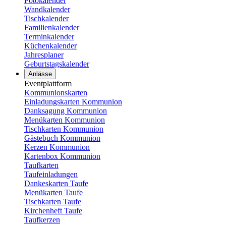
Fotokalender
Wandkalender
Tischkalender
Familienkalender
Terminkalender
Küchenkalender
Jahresplaner
Geburtstagskalender
Anlässe
Eventplattform
Kommunionskarten
Einladungskarten Kommunion
Danksagung Kommunion
Menükarten Kommunion
Tischkarten Kommunion
Gästebuch Kommunion
Kerzen Kommunion
Kartenbox Kommunion
Taufkarten
Taufeinladungen
Dankeskarten Taufe
Menükarten Taufe
Tischkarten Taufe
Kirchenheft Taufe
Taufkerzen