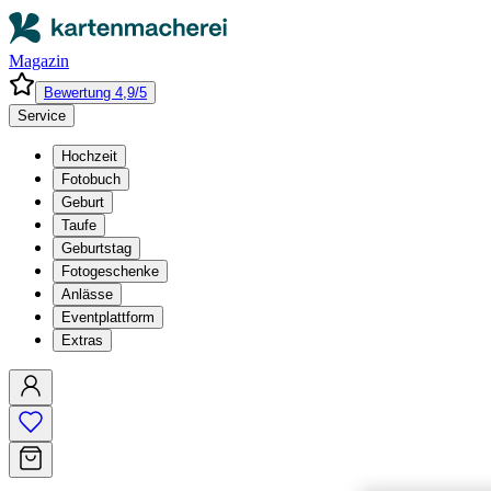
Magazin
Bewertung 4,9/5
Service
Hochzeit
Fotobuch
Geburt
Taufe
Geburtstag
Fotogeschenke
Anlässe
Eventplattform
Extras