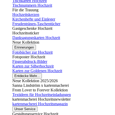
Tischkarten Hochzeit
Tischnummern Hochzeit
Für die Trauung
Hochzeitskerzen
Kirchenhefte und Einleger
Freudentränen-Taschentücher
Gastgeschenke Hochzeit
Hochzeitssticker
Danksagungskarten Hochzeit
Neue Kollektion
Erinnerungen
Fotobücher zur Hochzeit
Fotoposter Hochzeit
Fingerabdruck-Bilder
Karten zur Silberhochzeit
Karten zur Goldenen Hochzeit
Entdecke Mehr...
Neue Kollektion 2025/2026
Sanna Lindström x kartenmacherei
From Lover to Forever Kollektion
Textideen für Hochzeitseinladungen
kartenmacherei Hochzeitsnewsletter
kartenmacherei Hochzeitsmagazin
Unser Service
Gestaltungsservice Hochzeit