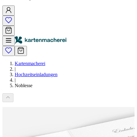
Kartenmacherei
|
Hochzeitseinladungen
|
Noblesse