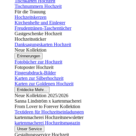
Tischkarten Hochzeit
Tischnummern Hochzeit
Für die Trauung
Hochzeitskerzen
Kirchenhefte und Einleger
Freudentränen-Taschentücher
Gastgeschenke Hochzeit
Hochzeitssticker
Danksagungskarten Hochzeit
Neue Kollektion
Erinnerungen
Fotobücher zur Hochzeit
Fotoposter Hochzeit
Fingerabdruck-Bilder
Karten zur Silberhochzeit
Karten zur Goldenen Hochzeit
Entdecke Mehr...
Neue Kollektion 2025/2026
Sanna Lindström x kartenmacherei
From Lover to Forever Kollektion
Textideen für Hochzeitseinladungen
kartenmacherei Hochzeitsnewsletter
kartenmacherei Hochzeitsmagazin
Unser Service
Gestaltungsservice Hochzeit