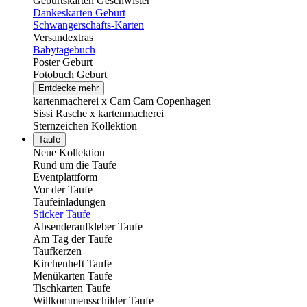
Geburtskarten Geschwister
Dankeskarten Geburt
Schwangerschafts-Karten
Versandextras
Babytagebuch
Poster Geburt
Fotobuch Geburt
Entdecke mehr
kartenmacherei x Cam Cam Copenhagen
Sissi Rasche x kartenmacherei
Sternzeichen Kollektion
Taufe
Neue Kollektion
Rund um die Taufe
Eventplattform
Vor der Taufe
Taufeinladungen
Sticker Taufe
Absenderaufkleber Taufe
Am Tag der Taufe
Taufkerzen
Kirchenheft Taufe
Menükarten Taufe
Tischkarten Taufe
Willkommensschilder Taufe