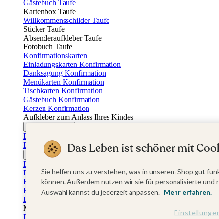
Gästebuch Taufe
Kartenbox Taufe
Willkommensschilder Taufe
Sticker Taufe
Absenderaufkleber Taufe
Fotobuch Taufe
Konfirmationskarten
Einladungskarten Konfirmation
Danksagung Konfirmation
Menükarten Konfirmation
Tischkarten Konfirmation
Gästebuch Konfirmation
Kerzen Konfirmation
Aufkleber zum Anlass Ihres Kindes
Firmungskarten
Einladungskarten Firmung
Das Leben ist schöner mit Cook
Dankeskarten Firmung
Jugendweihekarten
Einladungskarten Jugendweihe
Sie helfen uns zu verstehen, was in unserem Shop gut funk
Dankeskarten Jugendweihe
Einschulungskarten
können. Außerdem nutzen wir sie für personalisierte und 
Einladungskarten Einschulung
Auswahl kannst du jederzeit anpassen.
Mehr erfahren.
Danksagung Einschulung
Muttertag
Einstellunge
Fotogeschenke Muttertag