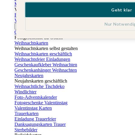
Muttertagskarten
Vatertag
Geht klar
Fotogeschenke Vatertag
Vatertagskarten
Nur Notwendi
Ostern
Osterkarten
Fotogeschenke zu Ostern
Weihnachtskarten
Weihnachtskarten selbst gestalten
Weihnachtskarten geschäftlich
Weihnachtsfeier Einladungen
Geschenkaufkleber Weihnachten
Geschenkanhänger Weihnachten
Neujahrskarten
Neujahrskarten geschäftlich
Weihnachtliche Tischdeko
Windlichter
Foto-Adventskalender
Fotogeschenke Valentinstag
Valentinstag Karten
Trauerkarten
Einladung Trauerfeier
Danksagungskarten Trauer
Sterbebilder