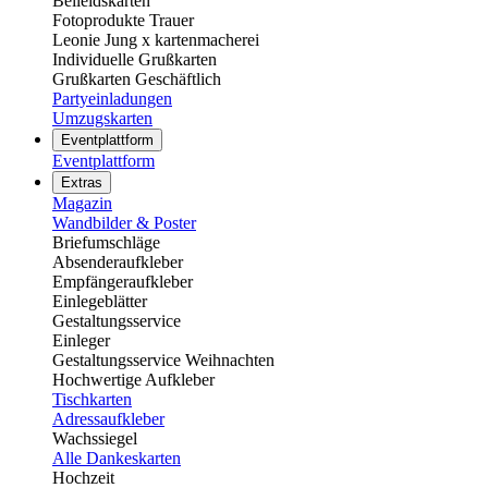
Beileidskarten
Fotoprodukte Trauer
Leonie Jung x kartenmacherei
Individuelle Grußkarten
Grußkarten Geschäftlich
Partyeinladungen
Umzugskarten
Eventplattform
Eventplattform
Extras
Magazin
Wandbilder & Poster
Briefumschläge
Absenderaufkleber
Empfängeraufkleber
Einlegeblätter
Gestaltungsservice
Einleger
Gestaltungsservice Weihnachten
Hochwertige Aufkleber
Tischkarten
Adressaufkleber
Wachssiegel
Alle Dankeskarten
Hochzeit