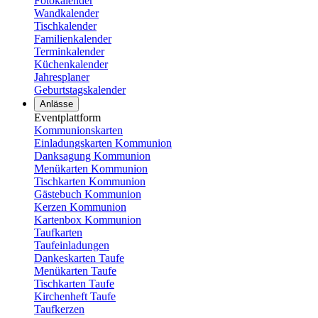
Fotokalender
Wandkalender
Tischkalender
Familienkalender
Terminkalender
Küchenkalender
Jahresplaner
Geburtstagskalender
Anlässe
Eventplattform
Kommunionskarten
Einladungskarten Kommunion
Danksagung Kommunion
Menükarten Kommunion
Tischkarten Kommunion
Gästebuch Kommunion
Kerzen Kommunion
Kartenbox Kommunion
Taufkarten
Taufeinladungen
Dankeskarten Taufe
Menükarten Taufe
Tischkarten Taufe
Kirchenheft Taufe
Taufkerzen