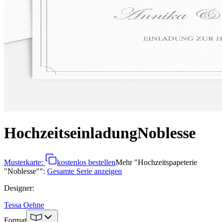
Hochzeitseinladung
Noblesse
Musterkarte:
kostenlos bestellen
Mehr
"
Hochzeitspapeterie
"Noblesse"
":
Gesamte Serie anzeigen
Designer
:
Tessa Oehne
Format