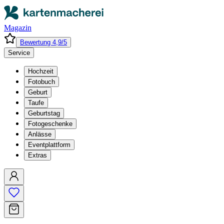
Magazin
Bewertung 4,9/5
Service
Hochzeit
Fotobuch
Geburt
Taufe
Geburtstag
Fotogeschenke
Anlässe
Eventplattform
Extras