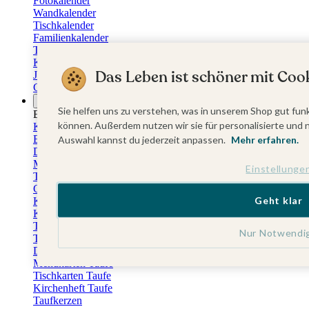
Fotokalender
Wandkalender
Tischkalender
Familienkalender
Terminkalender
Küchenkalender
Das Leben ist schöner mit Cook
Jahresplaner
Geburtstagskalender
Anlässe
Sie helfen uns zu verstehen, was in unserem Shop gut funk
Eventplattform
können. Außerdem nutzen wir sie für personalisierte und 
Kommunionskarten
Einladungskarten Kommunion
Auswahl kannst du jederzeit anpassen.
Mehr erfahren.
Danksagung Kommunion
Menükarten Kommunion
Einstellunge
Tischkarten Kommunion
Gästebuch Kommunion
Geht klar
Kerzen Kommunion
Kartenbox Kommunion
Taufkarten
Nur Notwendi
Taufeinladungen
Dankeskarten Taufe
Menükarten Taufe
Tischkarten Taufe
Kirchenheft Taufe
Taufkerzen