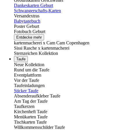
Geburtskarten Geschwister
Dankeskarten Geburt
Schwangerschafts-Karten
Versandextras
Babytagebuch
Poster Geburt
Fotobuch Geburt
Entdecke mehr
kartenmacherei x Cam Cam Copenhagen
Sissi Rasche x kartenmacherei
Sternzeichen Kollektion
Taufe
Neue Kollektion
Rund um die Taufe
Eventplattform
Vor der Taufe
Taufeinladungen
Sticker Taufe
Absenderaufkleber Taufe
Am Tag der Taufe
Taufkerzen
Kirchenheft Taufe
Menükarten Taufe
Tischkarten Taufe
Willkommensschilder Taufe