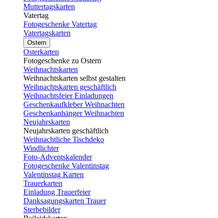
Muttertagskarten
Vatertag
Fotogeschenke Vatertag
Vatertagskarten
Ostern
Osterkarten
Fotogeschenke zu Ostern
Weihnachtskarten
Weihnachtskarten selbst gestalten
Weihnachtskarten geschäftlich
Weihnachtsfeier Einladungen
Geschenkaufkleber Weihnachten
Geschenkanhänger Weihnachten
Neujahrskarten
Neujahrskarten geschäftlich
Weihnachtliche Tischdeko
Windlichter
Foto-Adventskalender
Fotogeschenke Valentinstag
Valentinstag Karten
Trauerkarten
Einladung Trauerfeier
Danksagungskarten Trauer
Sterbebilder