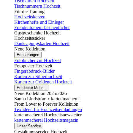
Tischkarten Hochzeit
Tischnummern Hochzeit
Für die Trauung
Hochzeitskerzen
Kirchenhefte und Einleger
Freudentränen-Taschentücher
Gastgeschenke Hochzeit
Hochzeitssticker
Danksagungskarten Hochzeit
Neue Kollektion
Erinnerungen
Fotobücher zur Hochzeit
Fotoposter Hochzeit
Fingerabdruck-Bilder
Karten zur Silberhochzeit
Karten zur Goldenen Hochzeit
Entdecke Mehr...
Neue Kollektion 2025/2026
Sanna Lindström x kartenmacherei
From Lover to Forever Kollektion
Textideen für Hochzeitseinladungen
kartenmacherei Hochzeitsnewsletter
kartenmacherei Hochzeitsmagazin
Unser Service
Gestaltungsservice Hochzeit