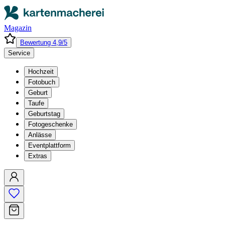
Magazin
Bewertung 4,9/5
Service
Hochzeit
Fotobuch
Geburt
Taufe
Geburtstag
Fotogeschenke
Anlässe
Eventplattform
Extras