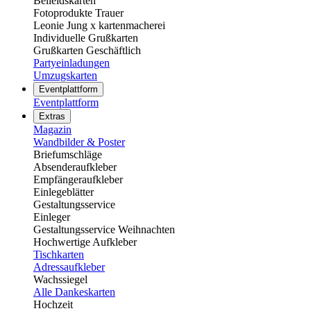
Beileidskarten
Fotoprodukte Trauer
Leonie Jung x kartenmacherei
Individuelle Grußkarten
Grußkarten Geschäftlich
Partyeinladungen
Umzugskarten
Eventplattform
Eventplattform
Extras
Magazin
Wandbilder & Poster
Briefumschläge
Absenderaufkleber
Empfängeraufkleber
Einlegeblätter
Gestaltungsservice
Einleger
Gestaltungsservice Weihnachten
Hochwertige Aufkleber
Tischkarten
Adressaufkleber
Wachssiegel
Alle Dankeskarten
Hochzeit