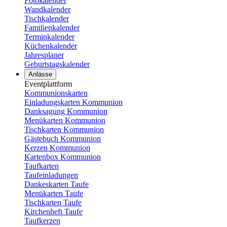
Fotokalender
Wandkalender
Tischkalender
Familienkalender
Terminkalender
Küchenkalender
Jahresplaner
Geburtstagskalender
Anlässe
Eventplattform
Kommunionskarten
Einladungskarten Kommunion
Danksagung Kommunion
Menükarten Kommunion
Tischkarten Kommunion
Gästebuch Kommunion
Kerzen Kommunion
Kartenbox Kommunion
Taufkarten
Taufeinladungen
Dankeskarten Taufe
Menükarten Taufe
Tischkarten Taufe
Kirchenheft Taufe
Taufkerzen