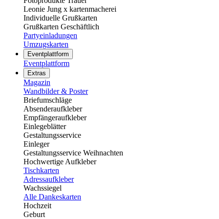
Fotoprodukte Trauer
Leonie Jung x kartenmacherei
Individuelle Grußkarten
Grußkarten Geschäftlich
Partyeinladungen
Umzugskarten
Eventplattform
Eventplattform
Extras
Magazin
Wandbilder & Poster
Briefumschläge
Absenderaufkleber
Empfängeraufkleber
Einlegeblätter
Gestaltungsservice
Einleger
Gestaltungsservice Weihnachten
Hochwertige Aufkleber
Tischkarten
Adressaufkleber
Wachssiegel
Alle Dankeskarten
Hochzeit
Geburt