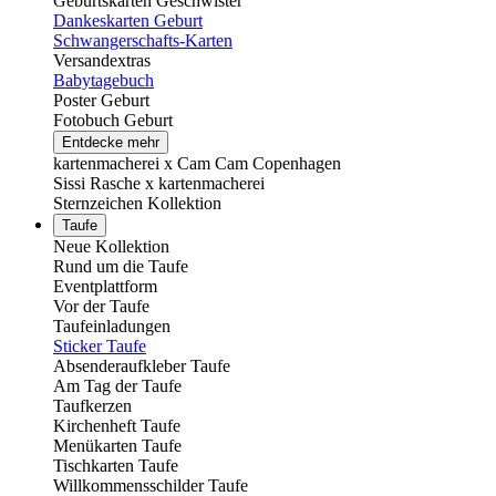
Geburtskarten Geschwister
Dankeskarten Geburt
Schwangerschafts-Karten
Versandextras
Babytagebuch
Poster Geburt
Fotobuch Geburt
Entdecke mehr
kartenmacherei x Cam Cam Copenhagen
Sissi Rasche x kartenmacherei
Sternzeichen Kollektion
Taufe
Neue Kollektion
Rund um die Taufe
Eventplattform
Vor der Taufe
Taufeinladungen
Sticker Taufe
Absenderaufkleber Taufe
Am Tag der Taufe
Taufkerzen
Kirchenheft Taufe
Menükarten Taufe
Tischkarten Taufe
Willkommensschilder Taufe