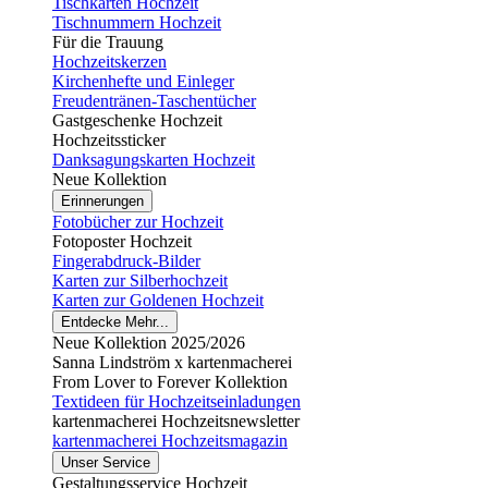
Tischkarten Hochzeit
Tischnummern Hochzeit
Für die Trauung
Hochzeitskerzen
Kirchenhefte und Einleger
Freudentränen-Taschentücher
Gastgeschenke Hochzeit
Hochzeitssticker
Danksagungskarten Hochzeit
Neue Kollektion
Erinnerungen
Fotobücher zur Hochzeit
Fotoposter Hochzeit
Fingerabdruck-Bilder
Karten zur Silberhochzeit
Karten zur Goldenen Hochzeit
Entdecke Mehr...
Neue Kollektion 2025/2026
Sanna Lindström x kartenmacherei
From Lover to Forever Kollektion
Textideen für Hochzeitseinladungen
kartenmacherei Hochzeitsnewsletter
kartenmacherei Hochzeitsmagazin
Unser Service
Gestaltungsservice Hochzeit