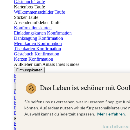
Gästebuch Taufe
Kartenbox Taufe
Willkommensschilder Taufe
Sticker Taufe
Absenderaufkleber Taufe
Konfirmationskarten
Einladungskarten Konfirmation
Danksagung Konfirmation
Menükarten Konfirmation
Tischkarten Konfirmation
Gästebuch Konfirmation
Kerzen Konfirmation
Aufkleber zum Anlass Ihres Kindes
Firmungskarten
Einladungskarten Firmung
Dankeskarten Firmung
Das Leben ist schöner mit Cook
Jugendweihekarten
Einladungskarten Jugendweihe
Dankeskarten Jugendweihe
Sie helfen uns zu verstehen, was in unserem Shop gut funk
Einschulungskarten
Einladungskarten Einschulung
können. Außerdem nutzen wir sie für personalisierte und 
Danksagung Einschulung
Auswahl kannst du jederzeit anpassen.
Mehr erfahren.
Muttertag
Fotogeschenke Muttertag
Einstellunge
Muttertagskarten