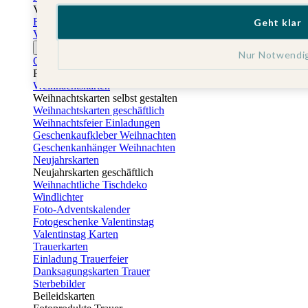
Vatertag
Fotogeschenke Vatertag
Geht klar
Vatertagskarten
Ostern
Nur Notwendi
Osterkarten
Fotogeschenke zu Ostern
Weihnachtskarten
Weihnachtskarten selbst gestalten
Weihnachtskarten geschäftlich
Weihnachtsfeier Einladungen
Geschenkaufkleber Weihnachten
Geschenkanhänger Weihnachten
Neujahrskarten
Neujahrskarten geschäftlich
Weihnachtliche Tischdeko
Windlichter
Foto-Adventskalender
Fotogeschenke Valentinstag
Valentinstag Karten
Trauerkarten
Einladung Trauerfeier
Danksagungskarten Trauer
Sterbebilder
Beileidskarten