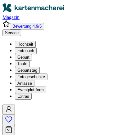
Magazin
Bewertung 4,9/5
Service
Hochzeit
Fotobuch
Geburt
Taufe
Geburtstag
Fotogeschenke
Anlässe
Eventplattform
Extras