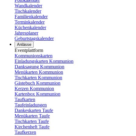
Fotokalender
Wandkalender
Tischkalender
Familienkalender
Terminkalender
Küchenkalender
Jahresplaner
Geburtstagskalender
Anlässe
Eventplattform
Kommunionskarten
Einladungskarten Kommunion
Danksagung Kommunion
Menükarten Kommunion
Tischkarten Kommunion
Gästebuch Kommunion
Kerzen Kommunion
Kartenbox Kommunion
Taufkarten
Taufeinladungen
Dankeskarten Taufe
Menükarten Taufe
Tischkarten Taufe
Kirchenheft Taufe
Taufkerzen