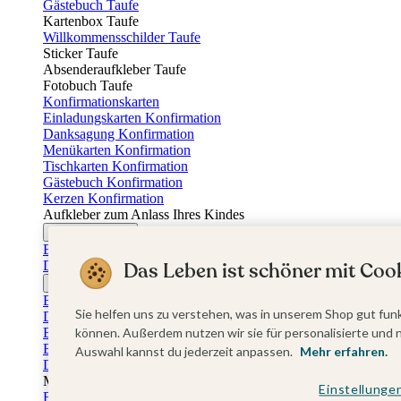
Gästebuch Taufe
Kartenbox Taufe
Willkommensschilder Taufe
Sticker Taufe
Absenderaufkleber Taufe
Fotobuch Taufe
Konfirmationskarten
Einladungskarten Konfirmation
Danksagung Konfirmation
Menükarten Konfirmation
Tischkarten Konfirmation
Gästebuch Konfirmation
Kerzen Konfirmation
Aufkleber zum Anlass Ihres Kindes
Firmungskarten
Einladungskarten Firmung
Dankeskarten Firmung
Das Leben ist schöner mit Cook
Jugendweihekarten
Einladungskarten Jugendweihe
Sie helfen uns zu verstehen, was in unserem Shop gut funk
Dankeskarten Jugendweihe
Einschulungskarten
können. Außerdem nutzen wir sie für personalisierte und 
Einladungskarten Einschulung
Auswahl kannst du jederzeit anpassen.
Mehr erfahren.
Danksagung Einschulung
Muttertag
Einstellunge
Fotogeschenke Muttertag