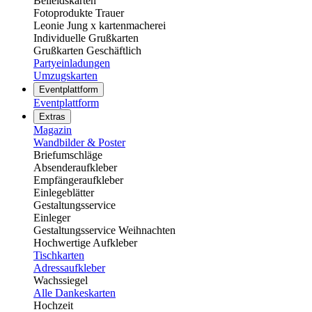
Beileidskarten
Fotoprodukte Trauer
Leonie Jung x kartenmacherei
Individuelle Grußkarten
Grußkarten Geschäftlich
Partyeinladungen
Umzugskarten
Eventplattform
Eventplattform
Extras
Magazin
Wandbilder & Poster
Briefumschläge
Absenderaufkleber
Empfängeraufkleber
Einlegeblätter
Gestaltungsservice
Einleger
Gestaltungsservice Weihnachten
Hochwertige Aufkleber
Tischkarten
Adressaufkleber
Wachssiegel
Alle Dankeskarten
Hochzeit