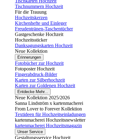
Tischkarten Hochzeit
Tischnummern Hochzeit
Für die Trauung
Hochzeitskerzen
Kirchenhefte und Einleger
Freudentränen-Taschentücher
Gastgeschenke Hochzeit
Hochzeitssticker
Danksagungskarten Hochzeit
Neue Kollektion
Erinnerungen
Fotobücher zur Hochzeit
Fotoposter Hochzeit
Fingerabdruck-Bilder
Karten zur Silberhochzeit
Karten zur Goldenen Hochzeit
Entdecke Mehr...
Neue Kollektion 2025/2026
Sanna Lindström x kartenmacherei
From Lover to Forever Kollektion
Textideen für Hochzeitseinladungen
kartenmacherei Hochzeitsnewsletter
kartenmacherei Hochzeitsmagazin
Unser Service
Gestaltungsservice Hochzeit