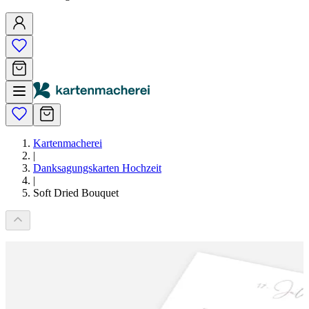
Kartenmacherei
|
Danksagungskarten Hochzeit
|
Soft Dried Bouquet