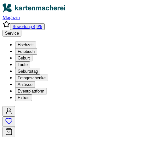
Magazin
Bewertung 4,9/5
Service
Hochzeit
Fotobuch
Geburt
Taufe
Geburtstag
Fotogeschenke
Anlässe
Eventplattform
Extras