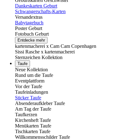
Geburtskarten Geschwister
Dankeskarten Geburt
Schwangerschafts-Karten
Versandextras
Babytagebuch
Poster Geburt
Fotobuch Geburt
Entdecke mehr
kartenmacherei x Cam Cam Copenhagen
Sissi Rasche x kartenmacherei
Sternzeichen Kollektion
Taufe
Neue Kollektion
Rund um die Taufe
Eventplattform
Vor der Taufe
Taufeinladungen
Sticker Taufe
Absenderaufkleber Taufe
Am Tag der Taufe
Taufkerzen
Kirchenheft Taufe
Menükarten Taufe
Tischkarten Taufe
Willkommensschilder Taufe