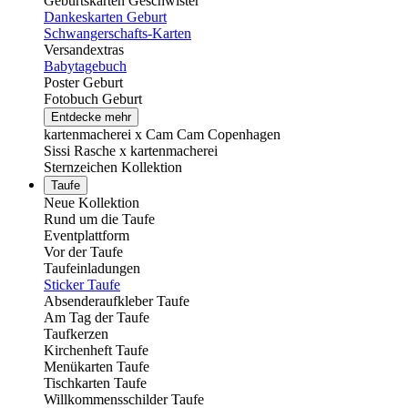
Geburtskarten Geschwister
Dankeskarten Geburt
Schwangerschafts-Karten
Versandextras
Babytagebuch
Poster Geburt
Fotobuch Geburt
Entdecke mehr
kartenmacherei x Cam Cam Copenhagen
Sissi Rasche x kartenmacherei
Sternzeichen Kollektion
Taufe
Neue Kollektion
Rund um die Taufe
Eventplattform
Vor der Taufe
Taufeinladungen
Sticker Taufe
Absenderaufkleber Taufe
Am Tag der Taufe
Taufkerzen
Kirchenheft Taufe
Menükarten Taufe
Tischkarten Taufe
Willkommensschilder Taufe