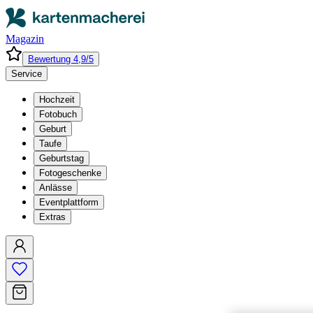
Magazin
Bewertung 4,9/5
Service
Hochzeit
Fotobuch
Geburt
Taufe
Geburtstag
Fotogeschenke
Anlässe
Eventplattform
Extras