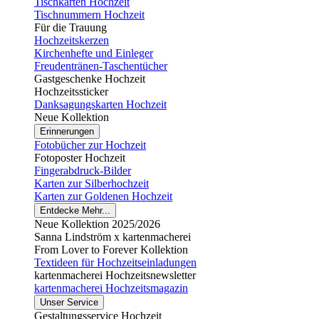
Tischkarten Hochzeit
Tischnummern Hochzeit
Für die Trauung
Hochzeitskerzen
Kirchenhefte und Einleger
Freudentränen-Taschentücher
Gastgeschenke Hochzeit
Hochzeitssticker
Danksagungskarten Hochzeit
Neue Kollektion
Erinnerungen
Fotobücher zur Hochzeit
Fotoposter Hochzeit
Fingerabdruck-Bilder
Karten zur Silberhochzeit
Karten zur Goldenen Hochzeit
Entdecke Mehr...
Neue Kollektion 2025/2026
Sanna Lindström x kartenmacherei
From Lover to Forever Kollektion
Textideen für Hochzeitseinladungen
kartenmacherei Hochzeitsnewsletter
kartenmacherei Hochzeitsmagazin
Unser Service
Gestaltungsservice Hochzeit