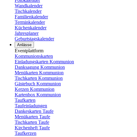
Fotokalender
Wandkalender
Tischkalender
Familienkalender
Terminkalender
Küchenkalender
Jahresplaner
Geburtstagskalender
Anlässe
Eventplattform
Kommunionskarten
Einladungskarten Kommunion
Danksagung Kommunion
Menükarten Kommunion
Tischkarten Kommunion
Gästebuch Kommunion
Kerzen Kommunion
Kartenbox Kommunion
Taufkarten
Taufeinladungen
Dankeskarten Taufe
Menükarten Taufe
Tischkarten Taufe
Kirchenheft Taufe
Taufkerzen