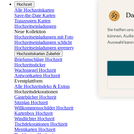
Hochzeit
Alle Hochzeitskarten
Da
Save-the-Date Karten
Trauzeugen Karten
Hochzeitseinladungen
Sie helfen uns
Neue Kollektion
können. Außer
Hochzeitseinladungen mit Foto
Auswahl kanns
Hochzeitseinladungen schlicht
Hochzeitseinladungen greenery
Hochzeitskarten Zubehör
Briefumschläge Hochzeit
Hochzeitssticker
Wachssiegel Hochzeit
Antwortkarten Hochzeit
Eventplattform
Alle Hochzeitsdeko & Extras
Hochzeitsdekorationen
Gästebücher Hochzeit
Sitzplan Hochzeit
Willkommensschilder Hochzeit
Kartenbox Hochzeit
Windlichter Hochzeit
Tischdekorationen Hochzeit
Menükarten Hochzeit