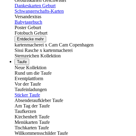
Geburtskarten Geschwister
Dankeskarten Geburt
Schwangerschafts-Karten
Versandextras
Babytagebuch
Poster Geburt
Fotobuch Geburt
Entdecke mehr
kartenmacherei x Cam Cam Copenhagen
Sissi Rasche x kartenmacherei
Sternzeichen Kollektion
Taufe
Neue Kollektion
Rund um die Taufe
Eventplattform
Vor der Taufe
Taufeinladungen
Sticker Taufe
Absenderaufkleber Taufe
Am Tag der Taufe
Taufkerzen
Kirchenheft Taufe
Menükarten Taufe
Tischkarten Taufe
Willkommensschilder Taufe