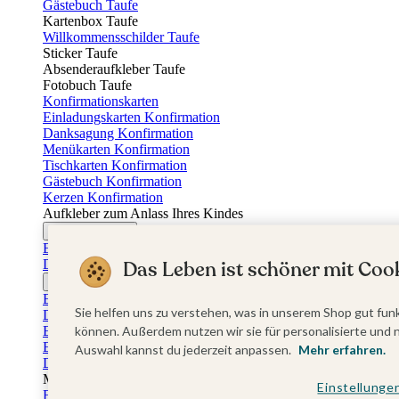
Gästebuch Taufe
Kartenbox Taufe
Willkommensschilder Taufe
Sticker Taufe
Absenderaufkleber Taufe
Fotobuch Taufe
Konfirmationskarten
Einladungskarten Konfirmation
Danksagung Konfirmation
Menükarten Konfirmation
Tischkarten Konfirmation
Gästebuch Konfirmation
Kerzen Konfirmation
Aufkleber zum Anlass Ihres Kindes
Firmungskarten
Einladungskarten Firmung
Dankeskarten Firmung
Das Leben ist schöner mit Cook
Jugendweihekarten
Einladungskarten Jugendweihe
Sie helfen uns zu verstehen, was in unserem Shop gut funk
Dankeskarten Jugendweihe
Einschulungskarten
können. Außerdem nutzen wir sie für personalisierte und 
Einladungskarten Einschulung
Auswahl kannst du jederzeit anpassen.
Mehr erfahren.
Danksagung Einschulung
Muttertag
Einstellunge
Fotogeschenke Muttertag