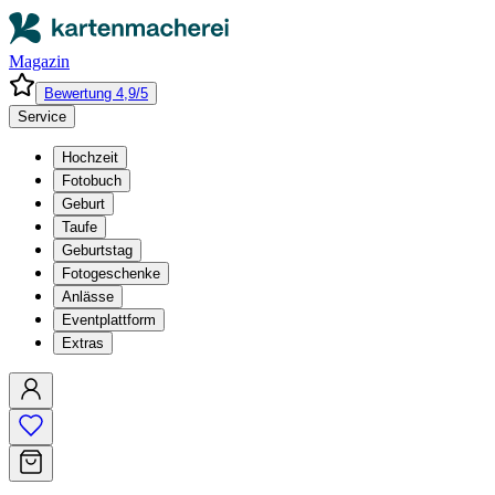
Magazin
Bewertung 4,9/5
Service
Hochzeit
Fotobuch
Geburt
Taufe
Geburtstag
Fotogeschenke
Anlässe
Eventplattform
Extras