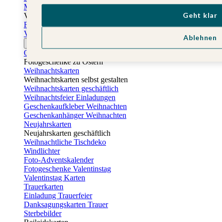
Muttertagskarten
Geht klar
Vatertag
Fotogeschenke Vatertag
Vatertagskarten
Ablehnen
Ostern
Osterkarten
Fotogeschenke zu Ostern
Weihnachtskarten
Weihnachtskarten selbst gestalten
Weihnachtskarten geschäftlich
Weihnachtsfeier Einladungen
Geschenkaufkleber Weihnachten
Geschenkanhänger Weihnachten
Neujahrskarten
Neujahrskarten geschäftlich
Weihnachtliche Tischdeko
Windlichter
Foto-Adventskalender
Fotogeschenke Valentinstag
Valentinstag Karten
Trauerkarten
Einladung Trauerfeier
Danksagungskarten Trauer
Sterbebilder