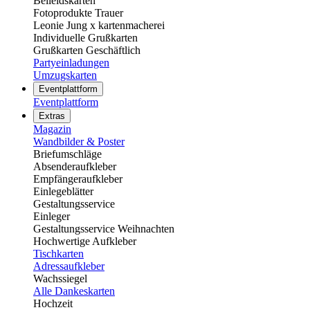
Beileidskarten
Fotoprodukte Trauer
Leonie Jung x kartenmacherei
Individuelle Grußkarten
Grußkarten Geschäftlich
Partyeinladungen
Umzugskarten
Eventplattform
Eventplattform
Extras
Magazin
Wandbilder & Poster
Briefumschläge
Absenderaufkleber
Empfängeraufkleber
Einlegeblätter
Gestaltungsservice
Einleger
Gestaltungsservice Weihnachten
Hochwertige Aufkleber
Tischkarten
Adressaufkleber
Wachssiegel
Alle Dankeskarten
Hochzeit