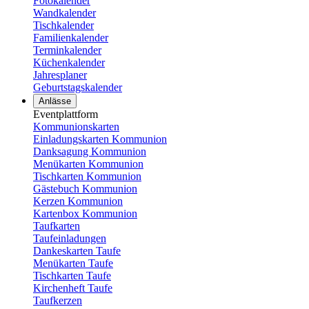
Fotokalender
Wandkalender
Tischkalender
Familienkalender
Terminkalender
Küchenkalender
Jahresplaner
Geburtstagskalender
Anlässe
Eventplattform
Kommunionskarten
Einladungskarten Kommunion
Danksagung Kommunion
Menükarten Kommunion
Tischkarten Kommunion
Gästebuch Kommunion
Kerzen Kommunion
Kartenbox Kommunion
Taufkarten
Taufeinladungen
Dankeskarten Taufe
Menükarten Taufe
Tischkarten Taufe
Kirchenheft Taufe
Taufkerzen