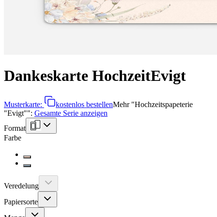
Dankeskarte Hochzeit
Evigt
Musterkarte:
kostenlos bestellen
Mehr
"
Hochzeitspapeterie
"Evigt"
":
Gesamte Serie anzeigen
Format
Farbe
Veredelung
Papiersorte