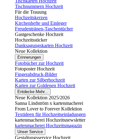
Tischkarten Hochzeit
Tischnummern Hochzeit
Für die Trauung
Hochzeitskerzen
Kirchenhefte und Einleger
Freudentränen-Taschentücher
Gastgeschenke Hochzeit
Hochzeitssticker
Danksagungskarten Hochzeit
Neue Kollektion
Erinnerungen
Fotobücher zur Hochzeit
Fotoposter Hochzeit
Fingerabdruck-Bilder
Karten zur Silberhochzeit
Karten zur Goldenen Hochzeit
Entdecke Mehr...
Neue Kollektion 2025/2026
Sanna Lindström x kartenmacherei
From Lover to Forever Kollektion
Textideen für Hochzeitseinladungen
kartenmacherei Hochzeitsnewsletter
kartenmacherei Hochzeitsmagazin
Unser Service
Gestaltungsservice Hochzeit