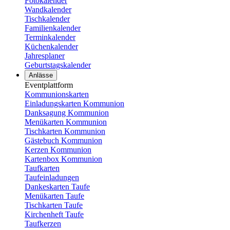
Fotokalender
Wandkalender
Tischkalender
Familienkalender
Terminkalender
Küchenkalender
Jahresplaner
Geburtstagskalender
Anlässe
Eventplattform
Kommunionskarten
Einladungskarten Kommunion
Danksagung Kommunion
Menükarten Kommunion
Tischkarten Kommunion
Gästebuch Kommunion
Kerzen Kommunion
Kartenbox Kommunion
Taufkarten
Taufeinladungen
Dankeskarten Taufe
Menükarten Taufe
Tischkarten Taufe
Kirchenheft Taufe
Taufkerzen