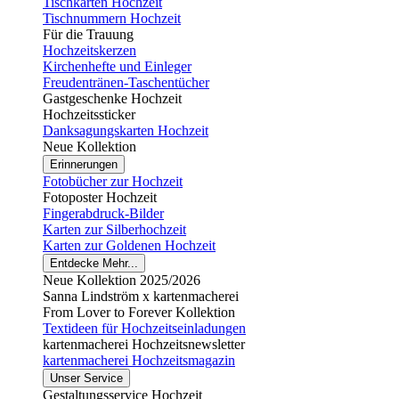
Tischkarten Hochzeit
Tischnummern Hochzeit
Für die Trauung
Hochzeitskerzen
Kirchenhefte und Einleger
Freudentränen-Taschentücher
Gastgeschenke Hochzeit
Hochzeitssticker
Danksagungskarten Hochzeit
Neue Kollektion
Erinnerungen
Fotobücher zur Hochzeit
Fotoposter Hochzeit
Fingerabdruck-Bilder
Karten zur Silberhochzeit
Karten zur Goldenen Hochzeit
Entdecke Mehr...
Neue Kollektion 2025/2026
Sanna Lindström x kartenmacherei
From Lover to Forever Kollektion
Textideen für Hochzeitseinladungen
kartenmacherei Hochzeitsnewsletter
kartenmacherei Hochzeitsmagazin
Unser Service
Gestaltungsservice Hochzeit