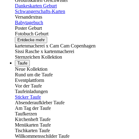
Geburtskarten Geschwister
Dankeskarten Geburt
Schwangerschafts-Karten
Versandextras
Babytagebuch
Poster Geburt
Fotobuch Geburt
Entdecke mehr
kartenmacherei x Cam Cam Copenhagen
Sissi Rasche x kartenmacherei
Sternzeichen Kollektion
Taufe
Neue Kollektion
Rund um die Taufe
Eventplattform
Vor der Taufe
Taufeinladungen
Sticker Taufe
Absenderaufkleber Taufe
Am Tag der Taufe
Taufkerzen
Kirchenheft Taufe
Menükarten Taufe
Tischkarten Taufe
Willkommensschilder Taufe