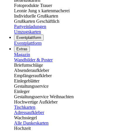
Beileidskarten
Fotoprodukte Trauer
Leonie Jung x kartenmacherei
Individuelle Grußkarten
Grußkarten Geschäftlich
Partyeinladungen
Umzugskarten
Eventplattform
Eventplattform
Extras
Magazin
Wandbilder & Poster
Briefumschläge
Absenderaufkleber
Empfängeraufkleber
Einlegeblätter
Gestaltungsservice
Einleger
Gestaltungsservice Weihnachten
Hochwertige Aufkleber
Tischkarten
Adressaufkleber
Wachssiegel
Alle Dankeskarten
Hochzeit