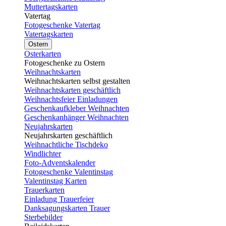
Muttertagskarten
Vatertag
Fotogeschenke Vatertag
Vatertagskarten
Ostern
Osterkarten
Fotogeschenke zu Ostern
Weihnachtskarten
Weihnachtskarten selbst gestalten
Weihnachtskarten geschäftlich
Weihnachtsfeier Einladungen
Geschenkaufkleber Weihnachten
Geschenkanhänger Weihnachten
Neujahrskarten
Neujahrskarten geschäftlich
Weihnachtliche Tischdeko
Windlichter
Foto-Adventskalender
Fotogeschenke Valentinstag
Valentinstag Karten
Trauerkarten
Einladung Trauerfeier
Danksagungskarten Trauer
Sterbebilder