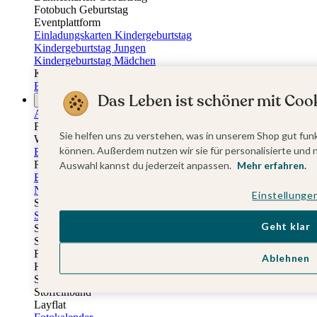
Fotobuch Geburtstag
Eventplattform
Einladungskarten Kindergeburtstag
Kindergeburtstag Jungen
Kindergeburtstag Mädchen
Kindergeburtstag Unisex
Einladungskarten 1. Geburtstag
Das Leben ist schöner mit Cook
Fotogeschenke
Alle Fotogeschenke
Fotobücher
Sie helfen uns zu verstehen, was in unserem Shop gut funk
Wandbilder & Poster
können. Außerdem nutzen wir sie für personalisierte und 
Bilderboxen
Fotohalter
Auswahl kannst du jederzeit anpassen.
Mehr erfahren.
Bilderrahmen
Notizbücher
Einstellunge
Stoffeinband mit Foto
Softcover mit Foto
Geht klar
Stoffeinband mit Veredelung
Softcover mit Veredelung
Fotobücher
Ablehnen
Hardcover
Softcover
Stoffeinband
Layflat