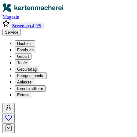
Magazin
Bewertung 4,9/5
Service
Hochzeit
Fotobuch
Geburt
Taufe
Geburtstag
Fotogeschenke
Anlässe
Eventplattform
Extras