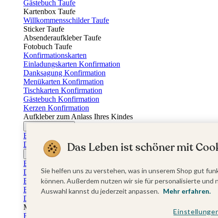
Gästebuch Taufe
Kartenbox Taufe
Willkommensschilder Taufe
Sticker Taufe
Absenderaufkleber Taufe
Fotobuch Taufe
Konfirmationskarten
Einladungskarten Konfirmation
Danksagung Konfirmation
Menükarten Konfirmation
Tischkarten Konfirmation
Gästebuch Konfirmation
Kerzen Konfirmation
Aufkleber zum Anlass Ihres Kindes
Firmungskarten
Einladungskarten Firmung
Dankeskarten Firmung
Das Leben ist schöner mit Cook
Jugendweihekarten
Einladungskarten Jugendweihe
Sie helfen uns zu verstehen, was in unserem Shop gut funk
Dankeskarten Jugendweihe
Einschulungskarten
können. Außerdem nutzen wir sie für personalisierte und 
Einladungskarten Einschulung
Auswahl kannst du jederzeit anpassen.
Mehr erfahren.
Danksagung Einschulung
Muttertag
Einstellunge
Fotogeschenke Muttertag