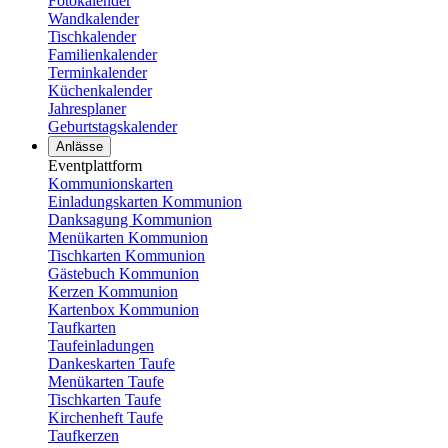
Fotokalender
Wandkalender
Tischkalender
Familienkalender
Terminkalender
Küchenkalender
Jahresplaner
Geburtstagskalender
Anlässe
Eventplattform
Kommunionskarten
Einladungskarten Kommunion
Danksagung Kommunion
Menükarten Kommunion
Tischkarten Kommunion
Gästebuch Kommunion
Kerzen Kommunion
Kartenbox Kommunion
Taufkarten
Taufeinladungen
Dankeskarten Taufe
Menükarten Taufe
Tischkarten Taufe
Kirchenheft Taufe
Taufkerzen