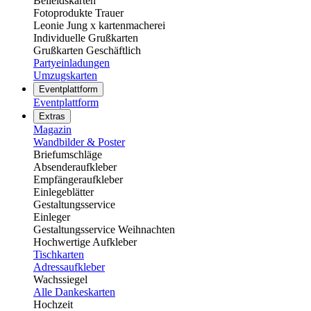
Beileidskarten
Fotoprodukte Trauer
Leonie Jung x kartenmacherei
Individuelle Grußkarten
Grußkarten Geschäftlich
Partyeinladungen
Umzugskarten
Eventplattform
Eventplattform
Extras
Magazin
Wandbilder & Poster
Briefumschläge
Absenderaufkleber
Empfängeraufkleber
Einlegeblätter
Gestaltungsservice
Einleger
Gestaltungsservice Weihnachten
Hochwertige Aufkleber
Tischkarten
Adressaufkleber
Wachssiegel
Alle Dankeskarten
Hochzeit