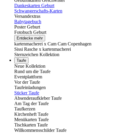
Geburtskarten Geschwister
Dankeskarten Geburt
Schwangerschafts-Karten
Versandextras
Babytagebuch
Poster Geburt
Fotobuch Geburt
Entdecke mehr
kartenmacherei x Cam Cam Copenhagen
Sissi Rasche x kartenmacherei
Sternzeichen Kollektion
Taufe
Neue Kollektion
Rund um die Taufe
Eventplattform
Vor der Taufe
Taufeinladungen
Sticker Taufe
Absenderaufkleber Taufe
Am Tag der Taufe
Taufkerzen
Kirchenheft Taufe
Menükarten Taufe
Tischkarten Taufe
Willkommensschilder Taufe