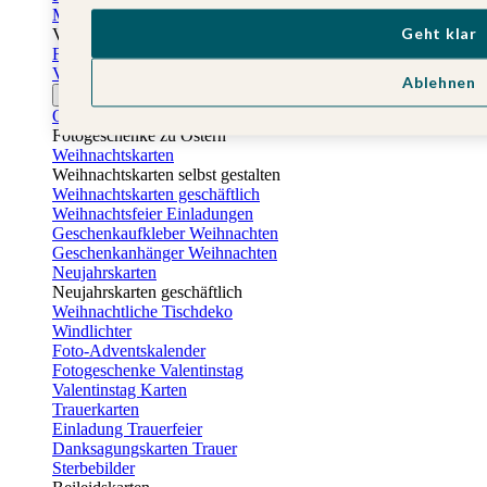
Muttertagskarten
Geht klar
Vatertag
Fotogeschenke Vatertag
Vatertagskarten
Ablehnen
Ostern
Osterkarten
Fotogeschenke zu Ostern
Weihnachtskarten
Weihnachtskarten selbst gestalten
Weihnachtskarten geschäftlich
Weihnachtsfeier Einladungen
Geschenkaufkleber Weihnachten
Geschenkanhänger Weihnachten
Neujahrskarten
Neujahrskarten geschäftlich
Weihnachtliche Tischdeko
Windlichter
Foto-Adventskalender
Fotogeschenke Valentinstag
Valentinstag Karten
Trauerkarten
Einladung Trauerfeier
Danksagungskarten Trauer
Sterbebilder