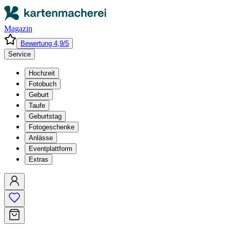
Magazin
Bewertung 4,9/5
Service
Hochzeit
Fotobuch
Geburt
Taufe
Geburtstag
Fotogeschenke
Anlässe
Eventplattform
Extras