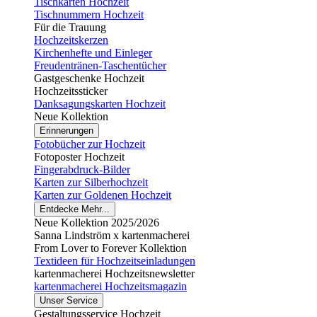
Tischkarten Hochzeit
Tischnummern Hochzeit
Für die Trauung
Hochzeitskerzen
Kirchenhefte und Einleger
Freudentränen-Taschentücher
Gastgeschenke Hochzeit
Hochzeitssticker
Danksagungskarten Hochzeit
Neue Kollektion
Erinnerungen
Fotobücher zur Hochzeit
Fotoposter Hochzeit
Fingerabdruck-Bilder
Karten zur Silberhochzeit
Karten zur Goldenen Hochzeit
Entdecke Mehr...
Neue Kollektion 2025/2026
Sanna Lindström x kartenmacherei
From Lover to Forever Kollektion
Textideen für Hochzeitseinladungen
kartenmacherei Hochzeitsnewsletter
kartenmacherei Hochzeitsmagazin
Unser Service
Gestaltungsservice Hochzeit