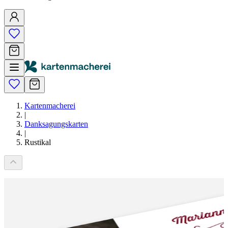
Kartenmacherei
|
Danksagungskarten
|
Rustikal