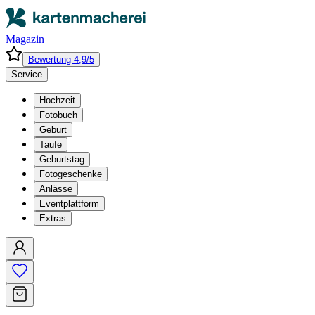
Magazin
Bewertung 4,9/5
Service
Hochzeit
Fotobuch
Geburt
Taufe
Geburtstag
Fotogeschenke
Anlässe
Eventplattform
Extras