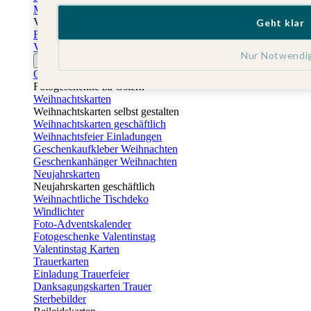
Muttertagskarten
Vatertag
Geht klar
Fotogeschenke Vatertag
Vatertagskarten
Nur Notwendi
Ostern
Osterkarten
Fotogeschenke zu Ostern
Weihnachtskarten
Weihnachtskarten selbst gestalten
Weihnachtskarten geschäftlich
Weihnachtsfeier Einladungen
Geschenkaufkleber Weihnachten
Geschenkanhänger Weihnachten
Neujahrskarten
Neujahrskarten geschäftlich
Weihnachtliche Tischdeko
Windlichter
Foto-Adventskalender
Fotogeschenke Valentinstag
Valentinstag Karten
Trauerkarten
Einladung Trauerfeier
Danksagungskarten Trauer
Sterbebilder