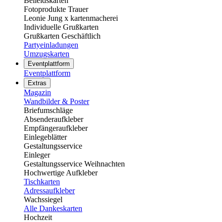
Beileidskarten
Fotoprodukte Trauer
Leonie Jung x kartenmacherei
Individuelle Grußkarten
Grußkarten Geschäftlich
Partyeinladungen
Umzugskarten
Eventplattform
Eventplattform
Extras
Magazin
Wandbilder & Poster
Briefumschläge
Absenderaufkleber
Empfängeraufkleber
Einlegeblätter
Gestaltungsservice
Einleger
Gestaltungsservice Weihnachten
Hochwertige Aufkleber
Tischkarten
Adressaufkleber
Wachssiegel
Alle Dankeskarten
Hochzeit