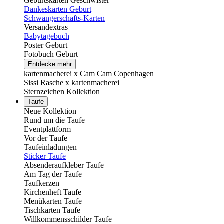
Geburtskarten Geschwister
Dankeskarten Geburt
Schwangerschafts-Karten
Versandextras
Babytagebuch
Poster Geburt
Fotobuch Geburt
Entdecke mehr
kartenmacherei x Cam Cam Copenhagen
Sissi Rasche x kartenmacherei
Sternzeichen Kollektion
Taufe
Neue Kollektion
Rund um die Taufe
Eventplattform
Vor der Taufe
Taufeinladungen
Sticker Taufe
Absenderaufkleber Taufe
Am Tag der Taufe
Taufkerzen
Kirchenheft Taufe
Menükarten Taufe
Tischkarten Taufe
Willkommensschilder Taufe