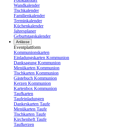
Fotokalender
Wandkalender
Tischkalender
Familienkalender
Terminkalender
Küchenkalender
Jahresplaner
Geburtstagskalender
Anlässe
Eventplattform
Kommunionskarten
Einladungskarten Kommunion
Danksagung Kommunion
Menükarten Kommunion
Tischkarten Kommunion
Gästebuch Kommunion
Kerzen Kommunion
Kartenbox Kommunion
Taufkarten
Taufeinladungen
Dankeskarten Taufe
Menükarten Taufe
Tischkarten Taufe
Kirchenheft Taufe
Taufkerzen