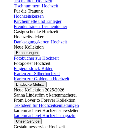
Tischkarten Hochzeit
Tischnummern Hochzeit
Für die Trauung
Hochzeitskerzen
Kirchenhefte und Einleger
Freudentränen-Taschentücher
Gastgeschenke Hochzeit
Hochzeitssticker
Danksagungskarten Hochzeit
Neue Kollektion
Erinnerungen
Fotobücher zur Hochzeit
Fotoposter Hochzeit
Fingerabdruck-Bilder
Karten zur Silberhochzeit
Karten zur Goldenen Hochzeit
Entdecke Mehr...
Neue Kollektion 2025/2026
Sanna Lindström x kartenmacherei
From Lover to Forever Kollektion
Textideen für Hochzeitseinladungen
kartenmacherei Hochzeitsnewsletter
kartenmacherei Hochzeitsmagazin
Unser Service
Gestaltungsservice Hochzeit