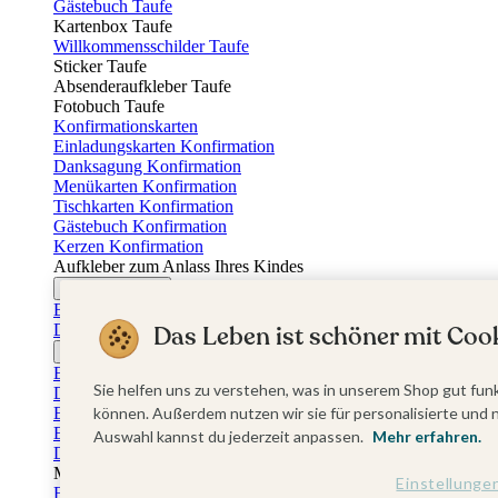
Gästebuch Taufe
Kartenbox Taufe
Willkommensschilder Taufe
Sticker Taufe
Absenderaufkleber Taufe
Fotobuch Taufe
Konfirmationskarten
Einladungskarten Konfirmation
Danksagung Konfirmation
Menükarten Konfirmation
Tischkarten Konfirmation
Gästebuch Konfirmation
Kerzen Konfirmation
Aufkleber zum Anlass Ihres Kindes
Firmungskarten
Einladungskarten Firmung
Das Leben ist schöner mit Cook
Dankeskarten Firmung
Jugendweihekarten
Einladungskarten Jugendweihe
Sie helfen uns zu verstehen, was in unserem Shop gut funk
Dankeskarten Jugendweihe
Einschulungskarten
können. Außerdem nutzen wir sie für personalisierte und 
Einladungskarten Einschulung
Auswahl kannst du jederzeit anpassen.
Mehr erfahren.
Danksagung Einschulung
Muttertag
Einstellunge
Fotogeschenke Muttertag