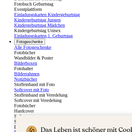
Fotobuch Geburtstag
Eventplattform
Einladungskarten Kindergeburtstag
Kindergeburtstag Jungen
Kindergeburtstag Mädchen
Kindergeburtstag Unisex
Einladungskarten 1. Geburtstag
Fotogeschenke
Alle Fotogeschenke
Fotobücher
Wandbilder & Poster
Bilderboxen
Fotohalter
Bilderrahmen
Notizbücher
Stoffeinband mit Foto
Softcover mit Foto
Stoffeinband mit Veredelung
Softcover mit Veredelung
Fotobücher
Hardcover
Softcover
Stoffeinband
Layflat
Das Leben ist schöner mit Cook