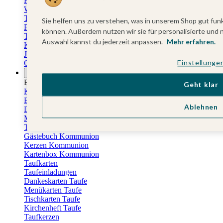
Fotokalender
Wandkalender
Tischkalender
Sie helfen uns zu verstehen, was in unserem Shop gut funk
Familienkalender
können. Außerdem nutzen wir sie für personalisierte und 
Terminkalender
Auswahl kannst du jederzeit anpassen.
Mehr erfahren.
Küchenkalender
Jahresplaner
Einstellunge
Geburtstagskalender
Anlässe
Eventplattform
Geht klar
Kommunionskarten
Einladungskarten Kommunion
Ablehnen
Danksagung Kommunion
Menükarten Kommunion
Tischkarten Kommunion
Gästebuch Kommunion
Kerzen Kommunion
Kartenbox Kommunion
Taufkarten
Taufeinladungen
Dankeskarten Taufe
Menükarten Taufe
Tischkarten Taufe
Kirchenheft Taufe
Taufkerzen