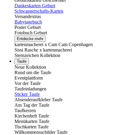
Geburtskarten Geschwister
Dankeskarten Geburt
Schwangerschafts-Karten
Versandextras
Babytagebuch
Poster Geburt
Fotobuch Geburt
Entdecke mehr
kartenmacherei x Cam Cam Copenhagen
Sissi Rasche x kartenmacherei
Sternzeichen Kollektion
Taufe
Neue Kollektion
Rund um die Taufe
Eventplattform
Vor der Taufe
Taufeinladungen
Sticker Taufe
Absenderaufkleber Taufe
Am Tag der Taufe
Taufkerzen
Kirchenheft Taufe
Menükarten Taufe
Tischkarten Taufe
Willkommensschilder Taufe