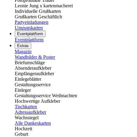
Fotoprodukte Trauer
Leonie Jung x kartenmacherei
Individuelle Grußkarten
Grußkarten Geschäftlich
Partyeinladungen
Umzugskarten
Eventplattform
Eventplattform
Extras
Magazin
Wandbilder & Poster
Briefumschläge
Absenderaufkleber
Empfängeraufkleber
Einlegeblätter
Gestaltungsservice
Einleger
Gestaltungsservice Weihnachten
Hochwertige Aufkleber
Tischkarten
Adressaufkleber
Wachssiegel
Alle Dankeskarten
Hochzeit
Geburt