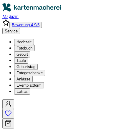
Magazin
Bewertung 4,9/5
Service
Hochzeit
Fotobuch
Geburt
Taufe
Geburtstag
Fotogeschenke
Anlässe
Eventplattform
Extras