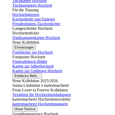
Tischkarten Hochzeit
Tischnummern Hochzeit
Für die Trauung
Hochzeitskerzen
Kirchenhefte und Einleger
Freudentränen-Taschentücher
Gastgeschenke Hochzeit
Hochzeitssticker
Danksagungskarten Hochzeit
Neue Kollektion
Erinnerungen
Fotobücher zur Hochzeit
Fotoposter Hochzeit
Fingerabdruck-Bilder
Karten zur Silberhochzeit
Karten zur Goldenen Hochzeit
Entdecke Mehr...
Neue Kollektion 2025/2026
Sanna Lindström x kartenmacherei
From Lover to Forever Kollektion
Textideen für Hochzeitseinladungen
kartenmacherei Hochzeitsnewsletter
kartenmacherei Hochzeitsmagazin
Unser Service
Gestaltungsservice Hochzeit