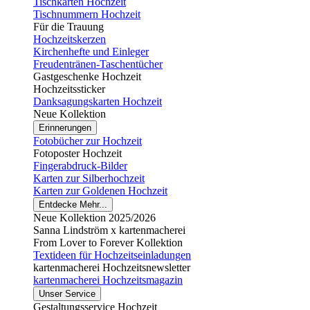
Tischkarten Hochzeit
Tischnummern Hochzeit
Für die Trauung
Hochzeitskerzen
Kirchenhefte und Einleger
Freudentränen-Taschentücher
Gastgeschenke Hochzeit
Hochzeitssticker
Danksagungskarten Hochzeit
Neue Kollektion
Erinnerungen
Fotobücher zur Hochzeit
Fotoposter Hochzeit
Fingerabdruck-Bilder
Karten zur Silberhochzeit
Karten zur Goldenen Hochzeit
Entdecke Mehr...
Neue Kollektion 2025/2026
Sanna Lindström x kartenmacherei
From Lover to Forever Kollektion
Textideen für Hochzeitseinladungen
kartenmacherei Hochzeitsnewsletter
kartenmacherei Hochzeitsmagazin
Unser Service
Gestaltungsservice Hochzeit