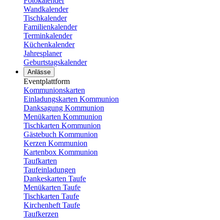
Fotokalender
Wandkalender
Tischkalender
Familienkalender
Terminkalender
Küchenkalender
Jahresplaner
Geburtstagskalender
Anlässe
Eventplattform
Kommunionskarten
Einladungskarten Kommunion
Danksagung Kommunion
Menükarten Kommunion
Tischkarten Kommunion
Gästebuch Kommunion
Kerzen Kommunion
Kartenbox Kommunion
Taufkarten
Taufeinladungen
Dankeskarten Taufe
Menükarten Taufe
Tischkarten Taufe
Kirchenheft Taufe
Taufkerzen