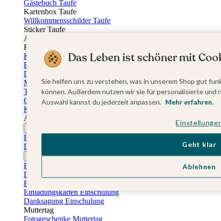
Gästebuch Taufe
Kartenbox Taufe
Willkommensschilder Taufe
Sticker Taufe
Absenderaufkleber Taufe
Fotobuch Taufe
Das Leben ist schöner mit Cook
Konfirmationskarten
Einladungskarten Konfirmation
Danksagung Konfirmation
Sie helfen uns zu verstehen, was in unserem Shop gut funk
Menükarten Konfirmation
Tischkarten Konfirmation
können. Außerdem nutzen wir sie für personalisierte und 
Gästebuch Konfirmation
Auswahl kannst du jederzeit anpassen.
Mehr erfahren.
Kerzen Konfirmation
Aufkleber zum Anlass Ihres Kindes
Einstellunge
Firmungskarten
Einladungskarten Firmung
Geht klar
Dankeskarten Firmung
Jugendweihekarten
Einladungskarten Jugendweihe
Ablehnen
Dankeskarten Jugendweihe
Einschulungskarten
Einladungskarten Einschulung
Danksagung Einschulung
Muttertag
Fotogeschenke Muttertag