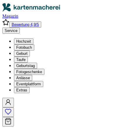
Magazin
Bewertung 4,9/5
Service
Hochzeit
Fotobuch
Geburt
Taufe
Geburtstag
Fotogeschenke
Anlässe
Eventplattform
Extras