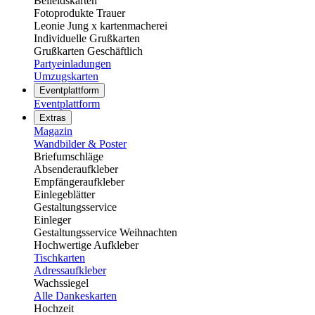
Beileidskarten
Fotoprodukte Trauer
Leonie Jung x kartenmacherei
Individuelle Grußkarten
Grußkarten Geschäftlich
Partyeinladungen
Umzugskarten
Eventplattform
Eventplattform
Extras
Magazin
Wandbilder & Poster
Briefumschläge
Absenderaufkleber
Empfängeraufkleber
Einlegeblätter
Gestaltungsservice
Einleger
Gestaltungsservice Weihnachten
Hochwertige Aufkleber
Tischkarten
Adressaufkleber
Wachssiegel
Alle Dankeskarten
Hochzeit