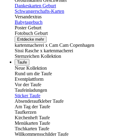
Geburtskarten Geschwister
Dankeskarten Geburt
Schwangerschafts-Karten
Versandextras
Babytagebuch
Poster Geburt
Fotobuch Geburt
Entdecke mehr
kartenmacherei x Cam Cam Copenhagen
Sissi Rasche x kartenmacherei
Sternzeichen Kollektion
Taufe
Neue Kollektion
Rund um die Taufe
Eventplattform
Vor der Taufe
Taufeinladungen
Sticker Taufe
Absenderaufkleber Taufe
Am Tag der Taufe
Taufkerzen
Kirchenheft Taufe
Menükarten Taufe
Tischkarten Taufe
Willkommensschilder Taufe