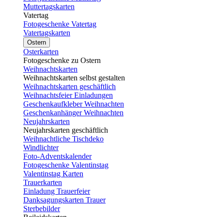
Muttertagskarten
Vatertag
Fotogeschenke Vatertag
Vatertagskarten
Ostern
Osterkarten
Fotogeschenke zu Ostern
Weihnachtskarten
Weihnachtskarten selbst gestalten
Weihnachtskarten geschäftlich
Weihnachtsfeier Einladungen
Geschenkaufkleber Weihnachten
Geschenkanhänger Weihnachten
Neujahrskarten
Neujahrskarten geschäftlich
Weihnachtliche Tischdeko
Windlichter
Foto-Adventskalender
Fotogeschenke Valentinstag
Valentinstag Karten
Trauerkarten
Einladung Trauerfeier
Danksagungskarten Trauer
Sterbebilder