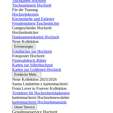
Tischkarten Hochzeit
Tischnummern Hochzeit
Für die Trauung
Hochzeitskerzen
Kirchenhefte und Einleger
Freudentränen-Taschentücher
Gastgeschenke Hochzeit
Hochzeitssticker
Danksagungskarten Hochzeit
Neue Kollektion
Erinnerungen
Fotobücher zur Hochzeit
Fotoposter Hochzeit
Fingerabdruck-Bilder
Karten zur Silberhochzeit
Karten zur Goldenen Hochzeit
Entdecke Mehr...
Neue Kollektion 2025/2026
Sanna Lindström x kartenmacherei
From Lover to Forever Kollektion
Textideen für Hochzeitseinladungen
kartenmacherei Hochzeitsnewsletter
kartenmacherei Hochzeitsmagazin
Unser Service
Gestaltungsservice Hochzeit