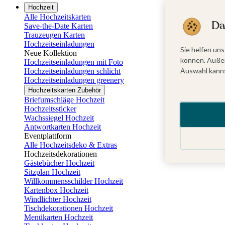
Hochzeit
Alle Hochzeitskarten
Da
Save-the-Date Karten
Trauzeugen Karten
Hochzeitseinladungen
Sie helfen uns
Neue Kollektion
können. Außer
Hochzeitseinladungen mit Foto
Auswahl kanns
Hochzeitseinladungen schlicht
Hochzeitseinladungen greenery
Hochzeitskarten Zubehör
Briefumschläge Hochzeit
Hochzeitssticker
Wachssiegel Hochzeit
Antwortkarten Hochzeit
Eventplattform
Alle Hochzeitsdeko & Extras
Hochzeitsdekorationen
Gästebücher Hochzeit
Sitzplan Hochzeit
Willkommensschilder Hochzeit
Kartenbox Hochzeit
Windlichter Hochzeit
Tischdekorationen Hochzeit
Menükarten Hochzeit