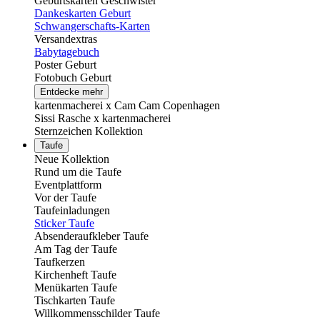
Geburtskarten Geschwister
Dankeskarten Geburt
Schwangerschafts-Karten
Versandextras
Babytagebuch
Poster Geburt
Fotobuch Geburt
Entdecke mehr
kartenmacherei x Cam Cam Copenhagen
Sissi Rasche x kartenmacherei
Sternzeichen Kollektion
Taufe
Neue Kollektion
Rund um die Taufe
Eventplattform
Vor der Taufe
Taufeinladungen
Sticker Taufe
Absenderaufkleber Taufe
Am Tag der Taufe
Taufkerzen
Kirchenheft Taufe
Menükarten Taufe
Tischkarten Taufe
Willkommensschilder Taufe