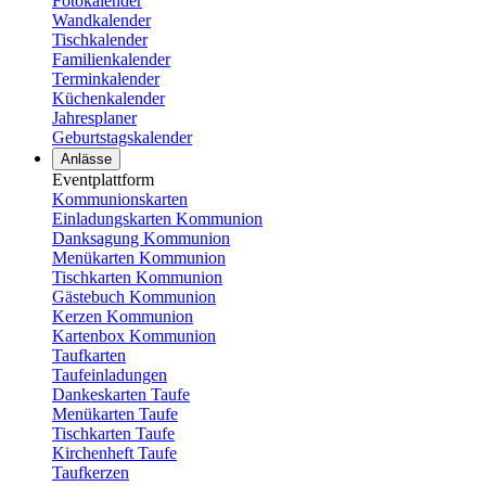
Fotokalender
Wandkalender
Tischkalender
Familienkalender
Terminkalender
Küchenkalender
Jahresplaner
Geburtstagskalender
Anlässe
Eventplattform
Kommunionskarten
Einladungskarten Kommunion
Danksagung Kommunion
Menükarten Kommunion
Tischkarten Kommunion
Gästebuch Kommunion
Kerzen Kommunion
Kartenbox Kommunion
Taufkarten
Taufeinladungen
Dankeskarten Taufe
Menükarten Taufe
Tischkarten Taufe
Kirchenheft Taufe
Taufkerzen