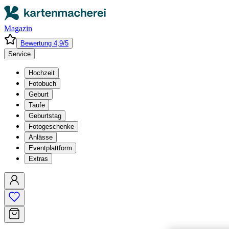
Magazin
Bewertung 4,9/5
Service
Hochzeit
Fotobuch
Geburt
Taufe
Geburtstag
Fotogeschenke
Anlässe
Eventplattform
Extras