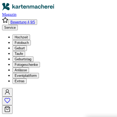
Magazin
Bewertung 4,9/5
Service
Hochzeit
Fotobuch
Geburt
Taufe
Geburtstag
Fotogeschenke
Anlässe
Eventplattform
Extras