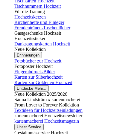
Tischkarten Hochzeit
Tischnummern Hochzeit
Für die Trauung
Hochzeitskerzen
Kirchenhefte und Einleger
Freudentränen-Taschentücher
Gastgeschenke Hochzeit
Hochzeitssticker
Danksagungskarten Hochzeit
Neue Kollektion
Erinnerungen
Fotobücher zur Hochzeit
Fotoposter Hochzeit
Fingerabdruck-Bilder
Karten zur Silberhochzeit
Karten zur Goldenen Hochzeit
Entdecke Mehr...
Neue Kollektion 2025/2026
Sanna Lindström x kartenmacherei
From Lover to Forever Kollektion
Textideen für Hochzeitseinladungen
kartenmacherei Hochzeitsnewsletter
kartenmacherei Hochzeitsmagazin
Unser Service
Gestaltungsservice Hochzeit