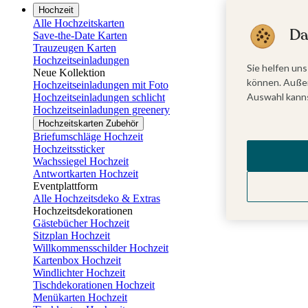
Hochzeit
Alle Hochzeitskarten
Da
Save-the-Date Karten
Trauzeugen Karten
Hochzeitseinladungen
Sie helfen uns
Neue Kollektion
können. Außer
Hochzeitseinladungen mit Foto
Auswahl kanns
Hochzeitseinladungen schlicht
Hochzeitseinladungen greenery
Hochzeitskarten Zubehör
Briefumschläge Hochzeit
Hochzeitssticker
Wachssiegel Hochzeit
Antwortkarten Hochzeit
Eventplattform
Alle Hochzeitsdeko & Extras
Hochzeitsdekorationen
Gästebücher Hochzeit
Sitzplan Hochzeit
Willkommensschilder Hochzeit
Kartenbox Hochzeit
Windlichter Hochzeit
Tischdekorationen Hochzeit
Menükarten Hochzeit