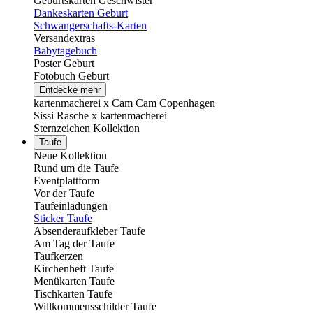
Geburtskarten Geschwister
Dankeskarten Geburt
Schwangerschafts-Karten
Versandextras
Babytagebuch
Poster Geburt
Fotobuch Geburt
Entdecke mehr
kartenmacherei x Cam Cam Copenhagen
Sissi Rasche x kartenmacherei
Sternzeichen Kollektion
Taufe
Neue Kollektion
Rund um die Taufe
Eventplattform
Vor der Taufe
Taufeinladungen
Sticker Taufe
Absenderaufkleber Taufe
Am Tag der Taufe
Taufkerzen
Kirchenheft Taufe
Menükarten Taufe
Tischkarten Taufe
Willkommensschilder Taufe