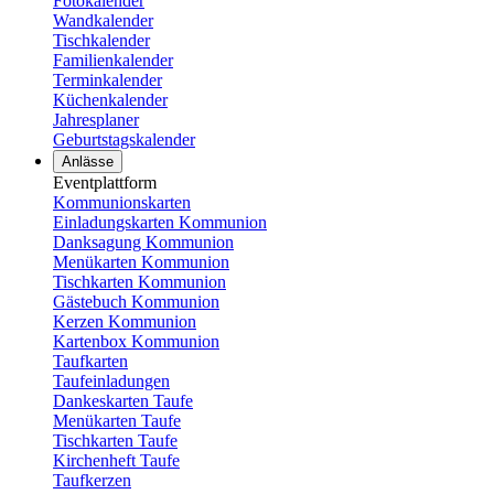
Fotokalender
Wandkalender
Tischkalender
Familienkalender
Terminkalender
Küchenkalender
Jahresplaner
Geburtstagskalender
Anlässe
Eventplattform
Kommunionskarten
Einladungskarten Kommunion
Danksagung Kommunion
Menükarten Kommunion
Tischkarten Kommunion
Gästebuch Kommunion
Kerzen Kommunion
Kartenbox Kommunion
Taufkarten
Taufeinladungen
Dankeskarten Taufe
Menükarten Taufe
Tischkarten Taufe
Kirchenheft Taufe
Taufkerzen