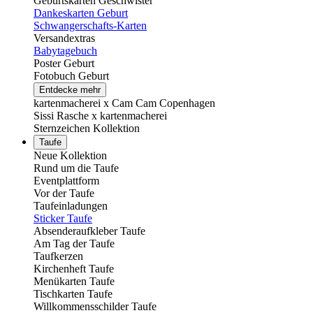
Geburtskarten Geschwister
Dankeskarten Geburt
Schwangerschafts-Karten
Versandextras
Babytagebuch
Poster Geburt
Fotobuch Geburt
Entdecke mehr
kartenmacherei x Cam Cam Copenhagen
Sissi Rasche x kartenmacherei
Sternzeichen Kollektion
Taufe
Neue Kollektion
Rund um die Taufe
Eventplattform
Vor der Taufe
Taufeinladungen
Sticker Taufe
Absenderaufkleber Taufe
Am Tag der Taufe
Taufkerzen
Kirchenheft Taufe
Menükarten Taufe
Tischkarten Taufe
Willkommensschilder Taufe