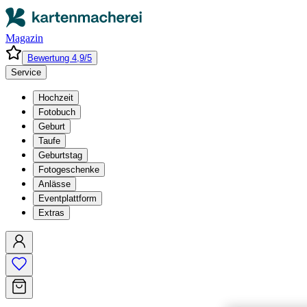
Magazin
Bewertung 4,9/5
Service
Hochzeit
Fotobuch
Geburt
Taufe
Geburtstag
Fotogeschenke
Anlässe
Eventplattform
Extras