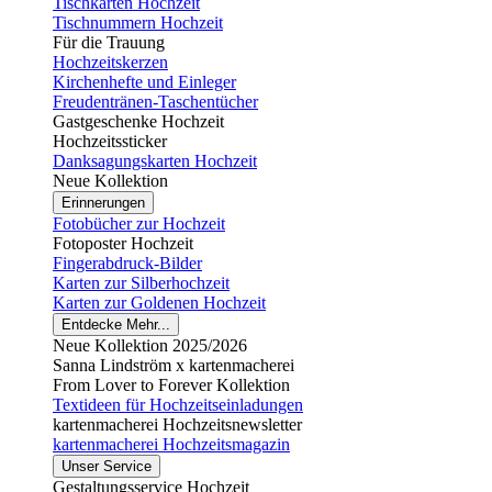
Tischkarten Hochzeit
Tischnummern Hochzeit
Für die Trauung
Hochzeitskerzen
Kirchenhefte und Einleger
Freudentränen-Taschentücher
Gastgeschenke Hochzeit
Hochzeitssticker
Danksagungskarten Hochzeit
Neue Kollektion
Erinnerungen
Fotobücher zur Hochzeit
Fotoposter Hochzeit
Fingerabdruck-Bilder
Karten zur Silberhochzeit
Karten zur Goldenen Hochzeit
Entdecke Mehr...
Neue Kollektion 2025/2026
Sanna Lindström x kartenmacherei
From Lover to Forever Kollektion
Textideen für Hochzeitseinladungen
kartenmacherei Hochzeitsnewsletter
kartenmacherei Hochzeitsmagazin
Unser Service
Gestaltungsservice Hochzeit