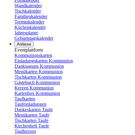
Fotokalender
Wandkalender
Tischkalender
Familienkalender
Terminkalender
Küchenkalender
Jahresplaner
Geburtstagskalender
Anlässe
Eventplattform
Kommunionskarten
Einladungskarten Kommunion
Danksagung Kommunion
Menükarten Kommunion
Tischkarten Kommunion
Gästebuch Kommunion
Kerzen Kommunion
Kartenbox Kommunion
Taufkarten
Taufeinladungen
Dankeskarten Taufe
Menükarten Taufe
Tischkarten Taufe
Kirchenheft Taufe
Taufkerzen