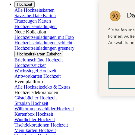
Hochzeit
Alle Hochzeitskarten
Da
Save-the-Date Karten
Trauzeugen Karten
Hochzeitseinladungen
Sie helfen uns
Neue Kollektion
können. Außer
Hochzeitseinladungen mit Foto
Auswahl kanns
Hochzeitseinladungen schlicht
Hochzeitseinladungen greenery
Hochzeitskarten Zubehör
Briefumschläge Hochzeit
Hochzeitssticker
Wachssiegel Hochzeit
Antwortkarten Hochzeit
Eventplattform
Alle Hochzeitsdeko & Extras
Hochzeitsdekorationen
Gästebücher Hochzeit
Sitzplan Hochzeit
Willkommensschilder Hochzeit
Kartenbox Hochzeit
Windlichter Hochzeit
Tischdekorationen Hochzeit
Menükarten Hochzeit