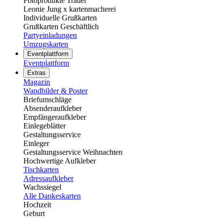
Fotoprodukte Trauer
Leonie Jung x kartenmacherei
Individuelle Grußkarten
Grußkarten Geschäftlich
Partyeinladungen
Umzugskarten
Eventplattform
Eventplattform
Extras
Magazin
Wandbilder & Poster
Briefumschläge
Absenderaufkleber
Empfängeraufkleber
Einlegeblätter
Gestaltungsservice
Einleger
Gestaltungsservice Weihnachten
Hochwertige Aufkleber
Tischkarten
Adressaufkleber
Wachssiegel
Alle Dankeskarten
Hochzeit
Geburt