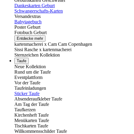
Geburtskarten Geschwister
Dankeskarten Geburt
Schwangerschafts-Karten
Versandextras
Babytagebuch
Poster Geburt
Fotobuch Geburt
Entdecke mehr
kartenmacherei x Cam Cam Copenhagen
Sissi Rasche x kartenmacherei
Sternzeichen Kollektion
Taufe
Neue Kollektion
Rund um die Taufe
Eventplattform
Vor der Taufe
Taufeinladungen
Sticker Taufe
Absenderaufkleber Taufe
Am Tag der Taufe
Taufkerzen
Kirchenheft Taufe
Menükarten Taufe
Tischkarten Taufe
Willkommensschilder Taufe