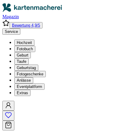
Magazin
Bewertung 4,9/5
Service
Hochzeit
Fotobuch
Geburt
Taufe
Geburtstag
Fotogeschenke
Anlässe
Eventplattform
Extras