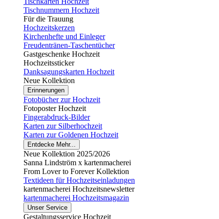
Tischkarten Hochzeit
Tischnummern Hochzeit
Für die Trauung
Hochzeitskerzen
Kirchenhefte und Einleger
Freudentränen-Taschentücher
Gastgeschenke Hochzeit
Hochzeitssticker
Danksagungskarten Hochzeit
Neue Kollektion
Erinnerungen
Fotobücher zur Hochzeit
Fotoposter Hochzeit
Fingerabdruck-Bilder
Karten zur Silberhochzeit
Karten zur Goldenen Hochzeit
Entdecke Mehr...
Neue Kollektion 2025/2026
Sanna Lindström x kartenmacherei
From Lover to Forever Kollektion
Textideen für Hochzeitseinladungen
kartenmacherei Hochzeitsnewsletter
kartenmacherei Hochzeitsmagazin
Unser Service
Gestaltungsservice Hochzeit