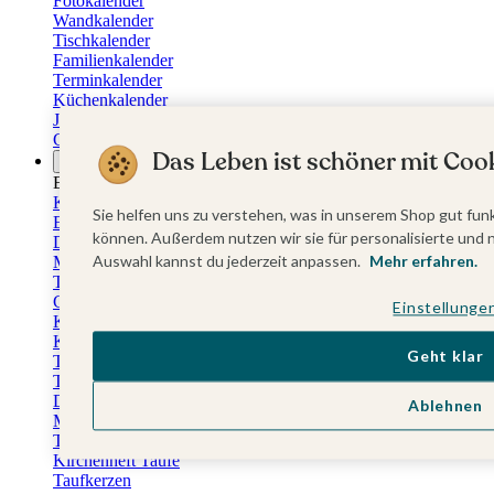
Fotokalender
Wandkalender
Tischkalender
Familienkalender
Terminkalender
Küchenkalender
Jahresplaner
Geburtstagskalender
Das Leben ist schöner mit Cook
Anlässe
Eventplattform
Kommunionskarten
Sie helfen uns zu verstehen, was in unserem Shop gut funk
Einladungskarten Kommunion
können. Außerdem nutzen wir sie für personalisierte und 
Danksagung Kommunion
Auswahl kannst du jederzeit anpassen.
Mehr erfahren.
Menükarten Kommunion
Tischkarten Kommunion
Gästebuch Kommunion
Einstellunge
Kerzen Kommunion
Kartenbox Kommunion
Geht klar
Taufkarten
Taufeinladungen
Dankeskarten Taufe
Ablehnen
Menükarten Taufe
Tischkarten Taufe
Kirchenheft Taufe
Taufkerzen