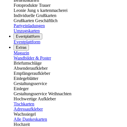
Beileidskarten
Fotoprodukte Trauer
Leonie Jung x kartenmacherei
Individuelle Grußkarten
Grußkarten Geschäftlich
Partyeinladungen
Umzugskarten
Eventplattform
Eventplattform
Extras
Magazin
Wandbilder & Poster
Briefumschläge
Absenderaufkleber
Empfängeraufkleber
Einlegeblätter
Gestaltungsservice
Einleger
Gestaltungsservice Weihnachten
Hochwertige Aufkleber
Tischkarten
Adressaufkleber
Wachssiegel
Alle Dankeskarten
Hochzeit