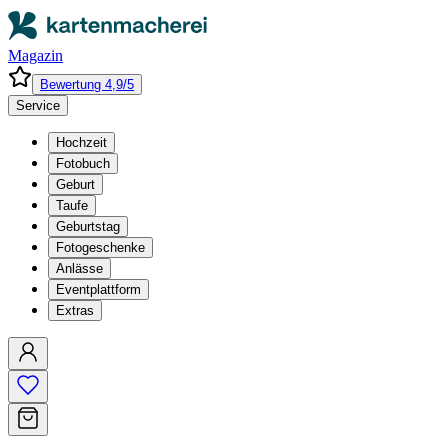
Magazin
Bewertung 4,9/5
Service
Hochzeit
Fotobuch
Geburt
Taufe
Geburtstag
Fotogeschenke
Anlässe
Eventplattform
Extras