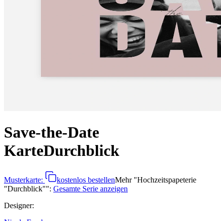
Save-the-Date
Karte
Durchblick
Musterkarte:
kostenlos bestellen
Mehr
"
Hochzeitspapeterie
"Durchblick"
":
Gesamte Serie anzeigen
Designer
: