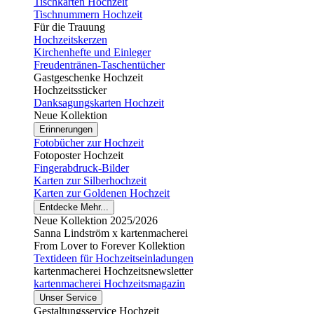
Tischkarten Hochzeit
Tischnummern Hochzeit
Für die Trauung
Hochzeitskerzen
Kirchenhefte und Einleger
Freudentränen-Taschentücher
Gastgeschenke Hochzeit
Hochzeitssticker
Danksagungskarten Hochzeit
Neue Kollektion
Erinnerungen
Fotobücher zur Hochzeit
Fotoposter Hochzeit
Fingerabdruck-Bilder
Karten zur Silberhochzeit
Karten zur Goldenen Hochzeit
Entdecke Mehr...
Neue Kollektion 2025/2026
Sanna Lindström x kartenmacherei
From Lover to Forever Kollektion
Textideen für Hochzeitseinladungen
kartenmacherei Hochzeitsnewsletter
kartenmacherei Hochzeitsmagazin
Unser Service
Gestaltungsservice Hochzeit