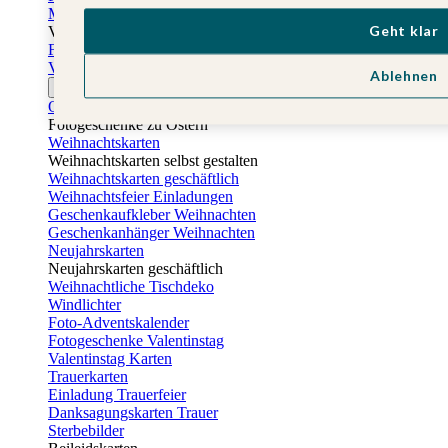
Muttertagskarten
Geht klar
Vatertag
Fotogeschenke Vatertag
Vatertagskarten
Ablehnen
Ostern
Osterkarten
Fotogeschenke zu Ostern
Weihnachtskarten
Weihnachtskarten selbst gestalten
Weihnachtskarten geschäftlich
Weihnachtsfeier Einladungen
Geschenkaufkleber Weihnachten
Geschenkanhänger Weihnachten
Neujahrskarten
Neujahrskarten geschäftlich
Weihnachtliche Tischdeko
Windlichter
Foto-Adventskalender
Fotogeschenke Valentinstag
Valentinstag Karten
Trauerkarten
Einladung Trauerfeier
Danksagungskarten Trauer
Sterbebilder