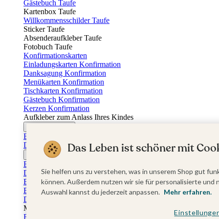
Gästebuch Taufe
Kartenbox Taufe
Willkommensschilder Taufe
Sticker Taufe
Absenderaufkleber Taufe
Fotobuch Taufe
Konfirmationskarten
Einladungskarten Konfirmation
Danksagung Konfirmation
Menükarten Konfirmation
Tischkarten Konfirmation
Gästebuch Konfirmation
Kerzen Konfirmation
Aufkleber zum Anlass Ihres Kindes
Firmungskarten
Einladungskarten Firmung
Dankeskarten Firmung
Das Leben ist schöner mit Cook
Jugendweihekarten
Einladungskarten Jugendweihe
Sie helfen uns zu verstehen, was in unserem Shop gut funk
Dankeskarten Jugendweihe
Einschulungskarten
können. Außerdem nutzen wir sie für personalisierte und 
Einladungskarten Einschulung
Auswahl kannst du jederzeit anpassen.
Mehr erfahren.
Danksagung Einschulung
Muttertag
Einstellunge
Fotogeschenke Muttertag