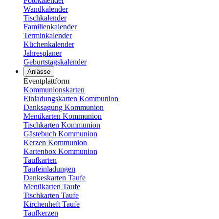
Fotokalender
Wandkalender
Tischkalender
Familienkalender
Terminkalender
Küchenkalender
Jahresplaner
Geburtstagskalender
Anlässe
Eventplattform
Kommunionskarten
Einladungskarten Kommunion
Danksagung Kommunion
Menükarten Kommunion
Tischkarten Kommunion
Gästebuch Kommunion
Kerzen Kommunion
Kartenbox Kommunion
Taufkarten
Taufeinladungen
Dankeskarten Taufe
Menükarten Taufe
Tischkarten Taufe
Kirchenheft Taufe
Taufkerzen