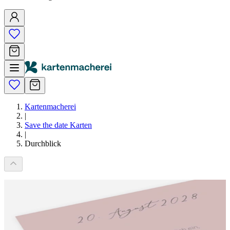
Kartenmacherei
|
Save the date Karten
|
Durchblick