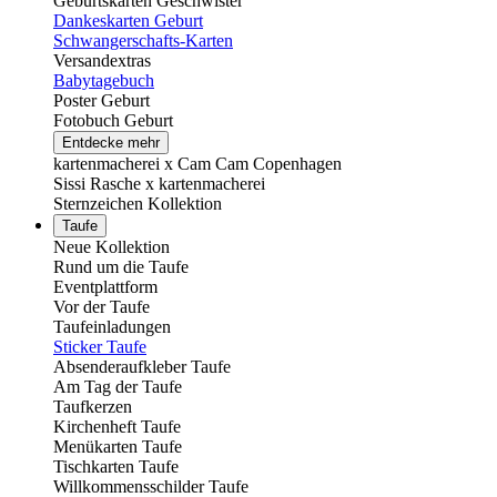
Geburtskarten Geschwister
Dankeskarten Geburt
Schwangerschafts-Karten
Versandextras
Babytagebuch
Poster Geburt
Fotobuch Geburt
Entdecke mehr
kartenmacherei x Cam Cam Copenhagen
Sissi Rasche x kartenmacherei
Sternzeichen Kollektion
Taufe
Neue Kollektion
Rund um die Taufe
Eventplattform
Vor der Taufe
Taufeinladungen
Sticker Taufe
Absenderaufkleber Taufe
Am Tag der Taufe
Taufkerzen
Kirchenheft Taufe
Menükarten Taufe
Tischkarten Taufe
Willkommensschilder Taufe