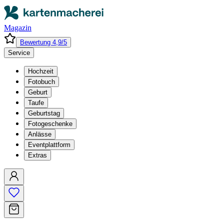
Magazin
Bewertung 4,9/5
Service
Hochzeit
Fotobuch
Geburt
Taufe
Geburtstag
Fotogeschenke
Anlässe
Eventplattform
Extras