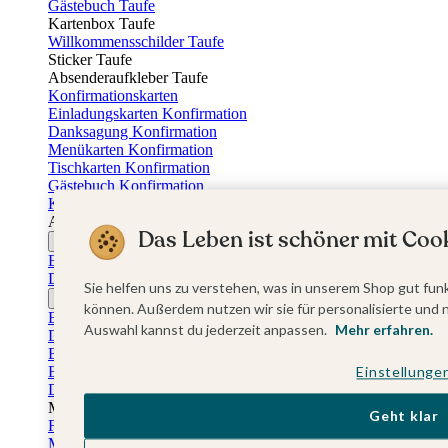
Gästebuch Taufe
Kartenbox Taufe
Willkommensschilder Taufe
Sticker Taufe
Absenderaufkleber Taufe
Konfirmationskarten
Einladungskarten Konfirmation
Danksagung Konfirmation
Menükarten Konfirmation
Tischkarten Konfirmation
Gästebuch Konfirmation
Kerzen Konfirmation
Aufkleber zum Anlass Ihres Kindes
Das Leben ist schöner mit Cook
Firmungskarten
Einladungskarten Firmung
Dankeskarten Firmung
Sie helfen uns zu verstehen, was in unserem Shop gut funk
Jugendweihekarten
können. Außerdem nutzen wir sie für personalisierte und 
Einladungskarten Jugendweihe
Auswahl kannst du jederzeit anpassen.
Mehr erfahren.
Dankeskarten Jugendweihe
Einschulungskarten
Einladungskarten Einschulung
Einstellunge
Danksagung Einschulung
Muttertag
Geht klar
Fotogeschenke Muttertag
Muttertagskarten