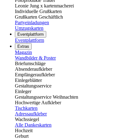
Fotoprodukte Trauer
Leonie Jung x kartenmacherei
Individuelle Grußkarten
Grußkarten Geschäftlich
Partyeinladungen
Umzugskarten
Eventplattform
Eventplattform
Extras
Magazin
Wandbilder & Poster
Briefumschläge
Absenderaufkleber
Empfängeraufkleber
Einlegeblätter
Gestaltungsservice
Einleger
Gestaltungsservice Weihnachten
Hochwertige Aufkleber
Tischkarten
Adressaufkleber
Wachssiegel
Alle Dankeskarten
Hochzeit
Geburt