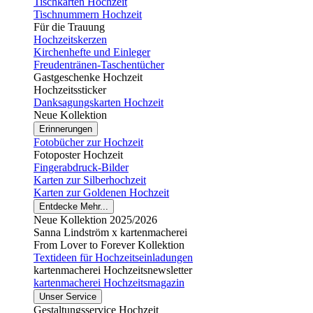
Tischkarten Hochzeit
Tischnummern Hochzeit
Für die Trauung
Hochzeitskerzen
Kirchenhefte und Einleger
Freudentränen-Taschentücher
Gastgeschenke Hochzeit
Hochzeitssticker
Danksagungskarten Hochzeit
Neue Kollektion
Erinnerungen
Fotobücher zur Hochzeit
Fotoposter Hochzeit
Fingerabdruck-Bilder
Karten zur Silberhochzeit
Karten zur Goldenen Hochzeit
Entdecke Mehr...
Neue Kollektion 2025/2026
Sanna Lindström x kartenmacherei
From Lover to Forever Kollektion
Textideen für Hochzeitseinladungen
kartenmacherei Hochzeitsnewsletter
kartenmacherei Hochzeitsmagazin
Unser Service
Gestaltungsservice Hochzeit