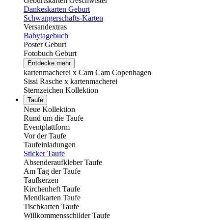
Geburtskarten Geschwister
Dankeskarten Geburt
Schwangerschafts-Karten
Versandextras
Babytagebuch
Poster Geburt
Fotobuch Geburt
Entdecke mehr
kartenmacherei x Cam Cam Copenhagen
Sissi Rasche x kartenmacherei
Sternzeichen Kollektion
Taufe
Neue Kollektion
Rund um die Taufe
Eventplattform
Vor der Taufe
Taufeinladungen
Sticker Taufe
Absenderaufkleber Taufe
Am Tag der Taufe
Taufkerzen
Kirchenheft Taufe
Menükarten Taufe
Tischkarten Taufe
Willkommensschilder Taufe