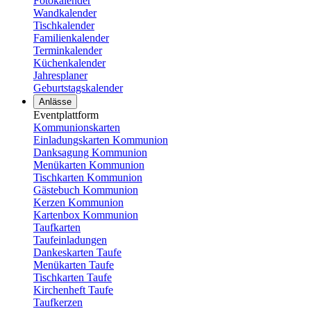
Fotokalender
Wandkalender
Tischkalender
Familienkalender
Terminkalender
Küchenkalender
Jahresplaner
Geburtstagskalender
Anlässe
Eventplattform
Kommunionskarten
Einladungskarten Kommunion
Danksagung Kommunion
Menükarten Kommunion
Tischkarten Kommunion
Gästebuch Kommunion
Kerzen Kommunion
Kartenbox Kommunion
Taufkarten
Taufeinladungen
Dankeskarten Taufe
Menükarten Taufe
Tischkarten Taufe
Kirchenheft Taufe
Taufkerzen