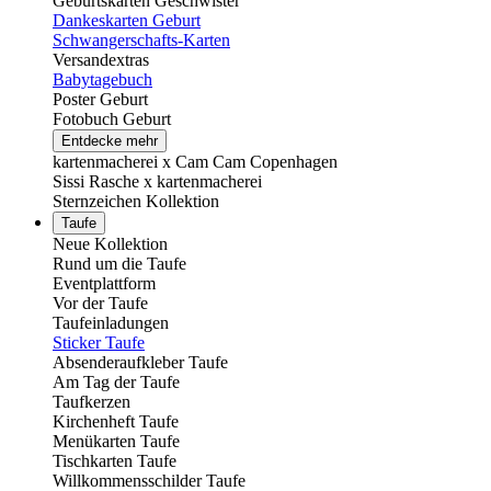
Geburtskarten Geschwister
Dankeskarten Geburt
Schwangerschafts-Karten
Versandextras
Babytagebuch
Poster Geburt
Fotobuch Geburt
Entdecke mehr
kartenmacherei x Cam Cam Copenhagen
Sissi Rasche x kartenmacherei
Sternzeichen Kollektion
Taufe
Neue Kollektion
Rund um die Taufe
Eventplattform
Vor der Taufe
Taufeinladungen
Sticker Taufe
Absenderaufkleber Taufe
Am Tag der Taufe
Taufkerzen
Kirchenheft Taufe
Menükarten Taufe
Tischkarten Taufe
Willkommensschilder Taufe