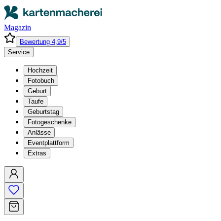
Magazin
Bewertung 4,9/5
Service
Hochzeit
Fotobuch
Geburt
Taufe
Geburtstag
Fotogeschenke
Anlässe
Eventplattform
Extras