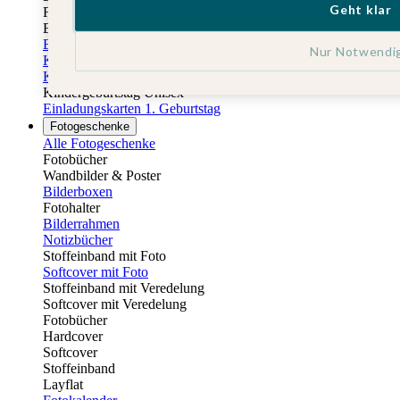
Geht klar
Fotobuch Geburtstag
Eventplattform
Einladungskarten Kindergeburtstag
Nur Notwendi
Kindergeburtstag Jungen
Kindergeburtstag Mädchen
Kindergeburtstag Unisex
Einladungskarten 1. Geburtstag
Fotogeschenke
Alle Fotogeschenke
Fotobücher
Wandbilder & Poster
Bilderboxen
Fotohalter
Bilderrahmen
Notizbücher
Stoffeinband mit Foto
Softcover mit Foto
Stoffeinband mit Veredelung
Softcover mit Veredelung
Fotobücher
Hardcover
Softcover
Stoffeinband
Layflat