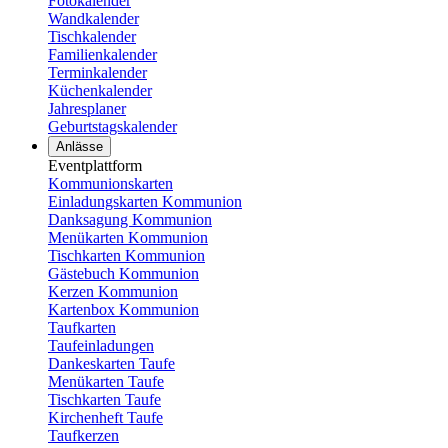
Fotokalender
Wandkalender
Tischkalender
Familienkalender
Terminkalender
Küchenkalender
Jahresplaner
Geburtstagskalender
Anlässe
Eventplattform
Kommunionskarten
Einladungskarten Kommunion
Danksagung Kommunion
Menükarten Kommunion
Tischkarten Kommunion
Gästebuch Kommunion
Kerzen Kommunion
Kartenbox Kommunion
Taufkarten
Taufeinladungen
Dankeskarten Taufe
Menükarten Taufe
Tischkarten Taufe
Kirchenheft Taufe
Taufkerzen