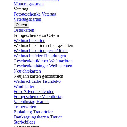
Muttertagskarten
Vatertag
Fotogeschenke Vatertag
Vatertagskarten
Ostern
Osterkarten
Fotogeschenke zu Ostern
Weihnachtskarten
Weihnachtskarten selbst gestalten
Weihnachtskarten geschäftlich
Weihnachtsfeier Einladungen
Geschenkaufkleber Weihnachten
Geschenkanhänger Weihnachten
Neujahrskarten
Neujahrskarten geschäftlich
Weihnachtliche Tischdeko
Windlichter
Foto-Adventskalender
Fotogeschenke Valentinstag
Valentinstag Karten
Trauerkarten
Einladung Trauerfeier
Danksagungskarten Trauer
Sterbebilder