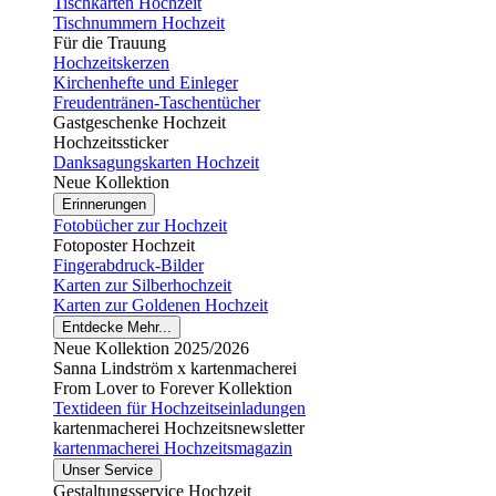
Tischkarten Hochzeit
Tischnummern Hochzeit
Für die Trauung
Hochzeitskerzen
Kirchenhefte und Einleger
Freudentränen-Taschentücher
Gastgeschenke Hochzeit
Hochzeitssticker
Danksagungskarten Hochzeit
Neue Kollektion
Erinnerungen
Fotobücher zur Hochzeit
Fotoposter Hochzeit
Fingerabdruck-Bilder
Karten zur Silberhochzeit
Karten zur Goldenen Hochzeit
Entdecke Mehr...
Neue Kollektion 2025/2026
Sanna Lindström x kartenmacherei
From Lover to Forever Kollektion
Textideen für Hochzeitseinladungen
kartenmacherei Hochzeitsnewsletter
kartenmacherei Hochzeitsmagazin
Unser Service
Gestaltungsservice Hochzeit