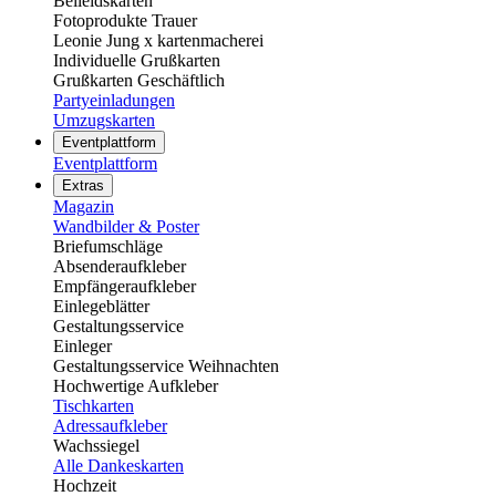
Beileidskarten
Fotoprodukte Trauer
Leonie Jung x kartenmacherei
Individuelle Grußkarten
Grußkarten Geschäftlich
Partyeinladungen
Umzugskarten
Eventplattform
Eventplattform
Extras
Magazin
Wandbilder & Poster
Briefumschläge
Absenderaufkleber
Empfängeraufkleber
Einlegeblätter
Gestaltungsservice
Einleger
Gestaltungsservice Weihnachten
Hochwertige Aufkleber
Tischkarten
Adressaufkleber
Wachssiegel
Alle Dankeskarten
Hochzeit