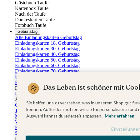
Gästebuch Taufe
Kartenbox Taufe
Nach der Taufe
Dankeskarten Taufe
Fotobuch Taufe
Geburtstag
Alle Einladungskarten Geburtstag
Einladungskarten 18. Geburtstag
Einladungskarten 30. Geburtstag
Einladungskarten 40. Geburtstag
Einladungskarten 50. Geburtstag
Einladungskarten 60. Geburtstag
Einladungskarten 70. Geburtstag
Einladungskarten 80. Geburtstag
Einladungskarten 90. Geburtstag
Das Leben ist schöner mit Cook
Für jedes Alter
Doppelgeburtstag Einladungen
Alle Geburtstagsextras
Sie helfen uns zu verstehen, was in unserem Shop gut funk
Gästebücher Geburtstag
können. Außerdem nutzen wir sie für personalisierte und 
Tischkarten Geburtstag
Auswahl kannst du jederzeit anpassen.
Mehr erfahren.
Menükarten Geburtstag
Weinetiketten Geburtstag
Kartenbox Geburtstag
Einstellunge
Save the Date Karten
Dankeskarten Geburtstag