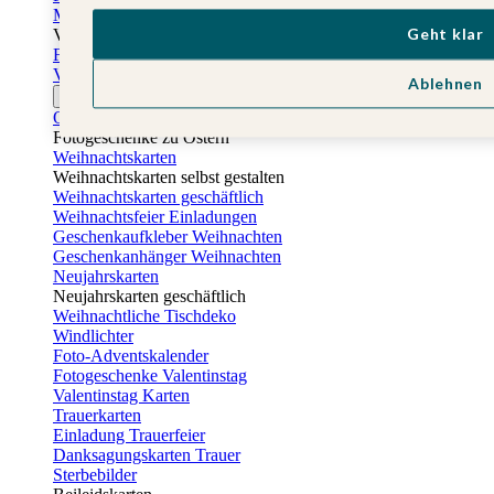
Muttertagskarten
Geht klar
Vatertag
Fotogeschenke Vatertag
Vatertagskarten
Ablehnen
Ostern
Osterkarten
Fotogeschenke zu Ostern
Weihnachtskarten
Weihnachtskarten selbst gestalten
Weihnachtskarten geschäftlich
Weihnachtsfeier Einladungen
Geschenkaufkleber Weihnachten
Geschenkanhänger Weihnachten
Neujahrskarten
Neujahrskarten geschäftlich
Weihnachtliche Tischdeko
Windlichter
Foto-Adventskalender
Fotogeschenke Valentinstag
Valentinstag Karten
Trauerkarten
Einladung Trauerfeier
Danksagungskarten Trauer
Sterbebilder