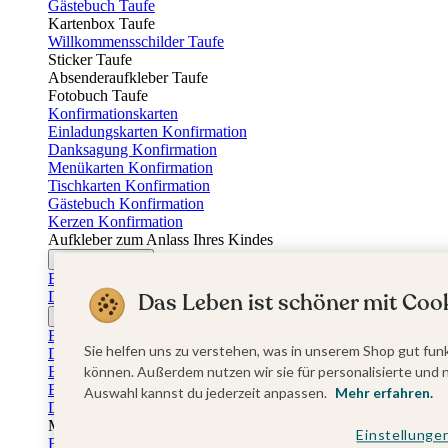
Gästebuch Taufe
Kartenbox Taufe
Willkommensschilder Taufe
Sticker Taufe
Absenderaufkleber Taufe
Fotobuch Taufe
Konfirmationskarten
Einladungskarten Konfirmation
Danksagung Konfirmation
Menükarten Konfirmation
Tischkarten Konfirmation
Gästebuch Konfirmation
Kerzen Konfirmation
Aufkleber zum Anlass Ihres Kindes
Firmungskarten
Einladungskarten Firmung
Dankeskarten Firmung
Das Leben ist schöner mit Cook
Jugendweihekarten
Einladungskarten Jugendweihe
Sie helfen uns zu verstehen, was in unserem Shop gut funk
Dankeskarten Jugendweihe
Einschulungskarten
können. Außerdem nutzen wir sie für personalisierte und 
Einladungskarten Einschulung
Auswahl kannst du jederzeit anpassen.
Mehr erfahren.
Danksagung Einschulung
Muttertag
Einstellunge
Fotogeschenke Muttertag