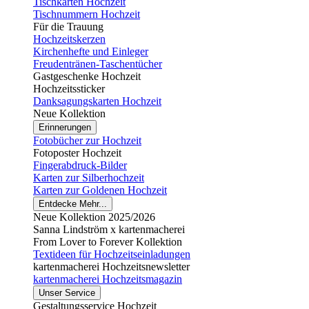
Tischkarten Hochzeit
Tischnummern Hochzeit
Für die Trauung
Hochzeitskerzen
Kirchenhefte und Einleger
Freudentränen-Taschentücher
Gastgeschenke Hochzeit
Hochzeitssticker
Danksagungskarten Hochzeit
Neue Kollektion
Erinnerungen
Fotobücher zur Hochzeit
Fotoposter Hochzeit
Fingerabdruck-Bilder
Karten zur Silberhochzeit
Karten zur Goldenen Hochzeit
Entdecke Mehr...
Neue Kollektion 2025/2026
Sanna Lindström x kartenmacherei
From Lover to Forever Kollektion
Textideen für Hochzeitseinladungen
kartenmacherei Hochzeitsnewsletter
kartenmacherei Hochzeitsmagazin
Unser Service
Gestaltungsservice Hochzeit