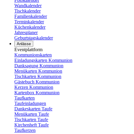
Fotokalender
Wandkalender
Tischkalender
Familienkalender
Terminkalender
Küchenkalender
Jahresplaner
Geburtstagskalender
Anlässe
Eventplattform
Kommunionskarten
Einladungskarten Kommunion
Danksagung Kommunion
Menükarten Kommunion
Tischkarten Kommunion
Gästebuch Kommunion
Kerzen Kommunion
Kartenbox Kommunion
Taufkarten
Taufeinladungen
Dankeskarten Taufe
Menükarten Taufe
Tischkarten Taufe
Kirchenheft Taufe
Taufkerzen