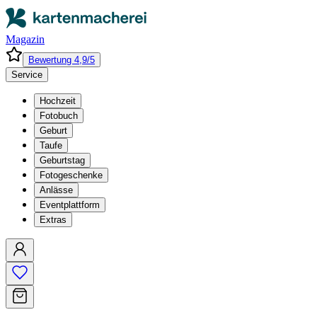
Magazin
Bewertung 4,9/5
Service
Hochzeit
Fotobuch
Geburt
Taufe
Geburtstag
Fotogeschenke
Anlässe
Eventplattform
Extras