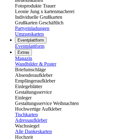
Beileidskarten
Fotoprodukte Trauer
Leonie Jung x kartenmacherei
Individuelle Grußkarten
Grußkarten Geschäftlich
Partyeinladungen
Umzugskarten
Eventplattform
Eventplattform
Extras
Magazin
Wandbilder & Poster
Briefumschläge
Absenderaufkleber
Empfängeraufkleber
Einlegeblätter
Gestaltungsservice
Einleger
Gestaltungsservice Weihnachten
Hochwertige Aufkleber
Tischkarten
Adressaufkleber
Wachssiegel
Alle Dankeskarten
Hochzeit