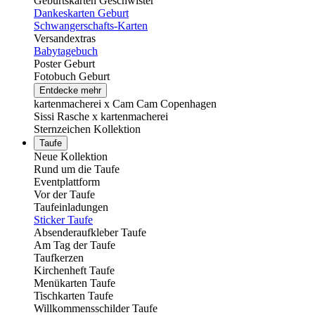
Geburtskarten Geschwister
Dankeskarten Geburt
Schwangerschafts-Karten
Versandextras
Babytagebuch
Poster Geburt
Fotobuch Geburt
Entdecke mehr
kartenmacherei x Cam Cam Copenhagen
Sissi Rasche x kartenmacherei
Sternzeichen Kollektion
Taufe
Neue Kollektion
Rund um die Taufe
Eventplattform
Vor der Taufe
Taufeinladungen
Sticker Taufe
Absenderaufkleber Taufe
Am Tag der Taufe
Taufkerzen
Kirchenheft Taufe
Menükarten Taufe
Tischkarten Taufe
Willkommensschilder Taufe