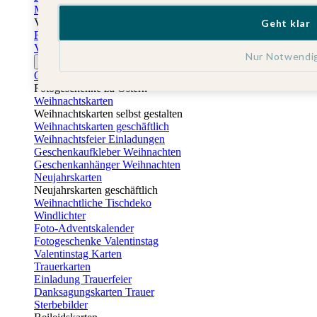
Muttertagskarten
Vatertag
Geht klar
Fotogeschenke Vatertag
Vatertagskarten
Nur Notwendi
Ostern
Osterkarten
Fotogeschenke zu Ostern
Weihnachtskarten
Weihnachtskarten selbst gestalten
Weihnachtskarten geschäftlich
Weihnachtsfeier Einladungen
Geschenkaufkleber Weihnachten
Geschenkanhänger Weihnachten
Neujahrskarten
Neujahrskarten geschäftlich
Weihnachtliche Tischdeko
Windlichter
Foto-Adventskalender
Fotogeschenke Valentinstag
Valentinstag Karten
Trauerkarten
Einladung Trauerfeier
Danksagungskarten Trauer
Sterbebilder