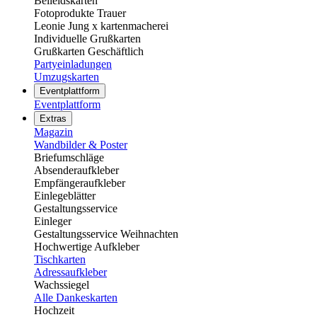
Beileidskarten
Fotoprodukte Trauer
Leonie Jung x kartenmacherei
Individuelle Grußkarten
Grußkarten Geschäftlich
Partyeinladungen
Umzugskarten
Eventplattform
Eventplattform
Extras
Magazin
Wandbilder & Poster
Briefumschläge
Absenderaufkleber
Empfängeraufkleber
Einlegeblätter
Gestaltungsservice
Einleger
Gestaltungsservice Weihnachten
Hochwertige Aufkleber
Tischkarten
Adressaufkleber
Wachssiegel
Alle Dankeskarten
Hochzeit