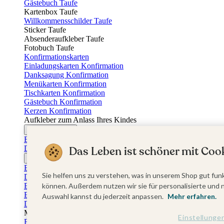
Gästebuch Taufe
Kartenbox Taufe
Willkommensschilder Taufe
Sticker Taufe
Absenderaufkleber Taufe
Fotobuch Taufe
Konfirmationskarten
Einladungskarten Konfirmation
Danksagung Konfirmation
Menükarten Konfirmation
Tischkarten Konfirmation
Gästebuch Konfirmation
Kerzen Konfirmation
Aufkleber zum Anlass Ihres Kindes
Firmungskarten
Einladungskarten Firmung
Das Leben ist schöner mit Cook
Dankeskarten Firmung
Jugendweihekarten
Einladungskarten Jugendweihe
Sie helfen uns zu verstehen, was in unserem Shop gut funk
Dankeskarten Jugendweihe
Einschulungskarten
können. Außerdem nutzen wir sie für personalisierte und 
Einladungskarten Einschulung
Auswahl kannst du jederzeit anpassen.
Mehr erfahren.
Danksagung Einschulung
Muttertag
Einstellunge
Fotogeschenke Muttertag