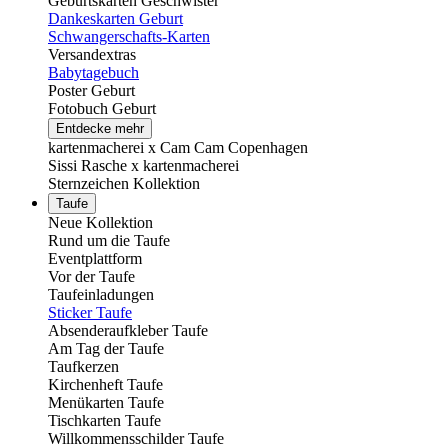
Geburtskarten Geschwister
Dankeskarten Geburt
Schwangerschafts-Karten
Versandextras
Babytagebuch
Poster Geburt
Fotobuch Geburt
Entdecke mehr
kartenmacherei x Cam Cam Copenhagen
Sissi Rasche x kartenmacherei
Sternzeichen Kollektion
Taufe
Neue Kollektion
Rund um die Taufe
Eventplattform
Vor der Taufe
Taufeinladungen
Sticker Taufe
Absenderaufkleber Taufe
Am Tag der Taufe
Taufkerzen
Kirchenheft Taufe
Menükarten Taufe
Tischkarten Taufe
Willkommensschilder Taufe