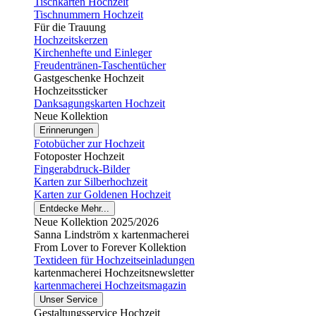
Tischkarten Hochzeit
Tischnummern Hochzeit
Für die Trauung
Hochzeitskerzen
Kirchenhefte und Einleger
Freudentränen-Taschentücher
Gastgeschenke Hochzeit
Hochzeitssticker
Danksagungskarten Hochzeit
Neue Kollektion
Erinnerungen
Fotobücher zur Hochzeit
Fotoposter Hochzeit
Fingerabdruck-Bilder
Karten zur Silberhochzeit
Karten zur Goldenen Hochzeit
Entdecke Mehr...
Neue Kollektion 2025/2026
Sanna Lindström x kartenmacherei
From Lover to Forever Kollektion
Textideen für Hochzeitseinladungen
kartenmacherei Hochzeitsnewsletter
kartenmacherei Hochzeitsmagazin
Unser Service
Gestaltungsservice Hochzeit