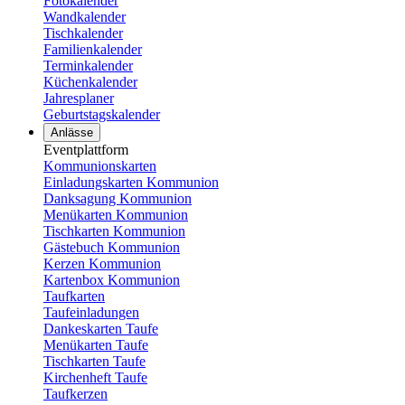
Fotokalender
Wandkalender
Tischkalender
Familienkalender
Terminkalender
Küchenkalender
Jahresplaner
Geburtstagskalender
Anlässe
Eventplattform
Kommunionskarten
Einladungskarten Kommunion
Danksagung Kommunion
Menükarten Kommunion
Tischkarten Kommunion
Gästebuch Kommunion
Kerzen Kommunion
Kartenbox Kommunion
Taufkarten
Taufeinladungen
Dankeskarten Taufe
Menükarten Taufe
Tischkarten Taufe
Kirchenheft Taufe
Taufkerzen