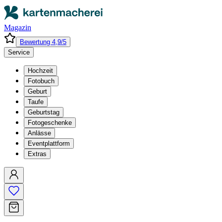
Magazin
Bewertung 4,9/5
Service
Hochzeit
Fotobuch
Geburt
Taufe
Geburtstag
Fotogeschenke
Anlässe
Eventplattform
Extras