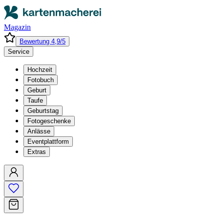
Magazin
Bewertung 4,9/5
Service
Hochzeit
Fotobuch
Geburt
Taufe
Geburtstag
Fotogeschenke
Anlässe
Eventplattform
Extras