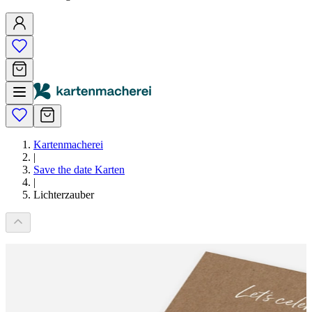
Kartenmacherei
|
Save the date Karten
|
Lichterzauber