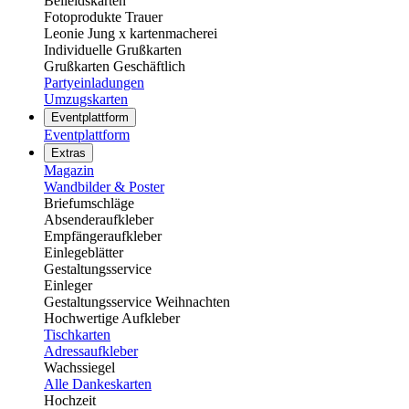
Beileidskarten
Fotoprodukte Trauer
Leonie Jung x kartenmacherei
Individuelle Grußkarten
Grußkarten Geschäftlich
Partyeinladungen
Umzugskarten
Eventplattform
Eventplattform
Extras
Magazin
Wandbilder & Poster
Briefumschläge
Absenderaufkleber
Empfängeraufkleber
Einlegeblätter
Gestaltungsservice
Einleger
Gestaltungsservice Weihnachten
Hochwertige Aufkleber
Tischkarten
Adressaufkleber
Wachssiegel
Alle Dankeskarten
Hochzeit