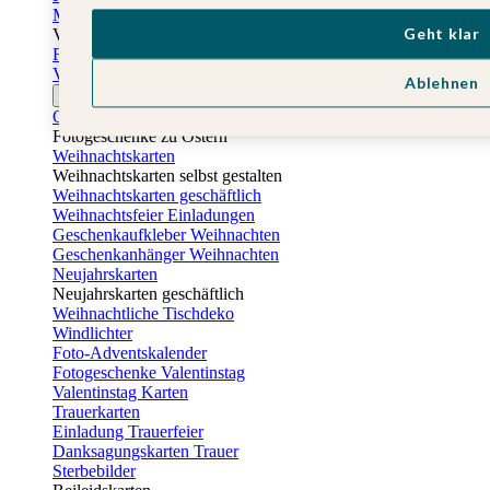
Muttertagskarten
Geht klar
Vatertag
Fotogeschenke Vatertag
Vatertagskarten
Ablehnen
Ostern
Osterkarten
Fotogeschenke zu Ostern
Weihnachtskarten
Weihnachtskarten selbst gestalten
Weihnachtskarten geschäftlich
Weihnachtsfeier Einladungen
Geschenkaufkleber Weihnachten
Geschenkanhänger Weihnachten
Neujahrskarten
Neujahrskarten geschäftlich
Weihnachtliche Tischdeko
Windlichter
Foto-Adventskalender
Fotogeschenke Valentinstag
Valentinstag Karten
Trauerkarten
Einladung Trauerfeier
Danksagungskarten Trauer
Sterbebilder