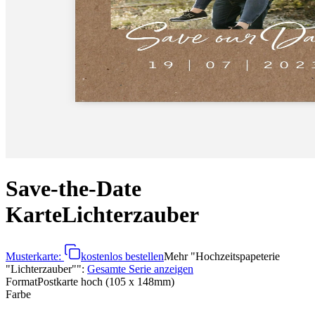
Save-the-Date
Karte
Lichterzauber
Musterkarte:
kostenlos bestellen
Mehr
"
Hochzeitspapeterie
"Lichterzauber"
":
Gesamte Serie anzeigen
Format
Postkarte hoch (105 x 148mm)
Farbe