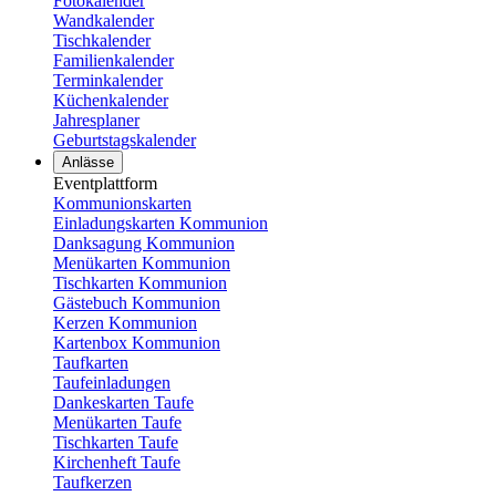
Fotokalender
Wandkalender
Tischkalender
Familienkalender
Terminkalender
Küchenkalender
Jahresplaner
Geburtstagskalender
Anlässe
Eventplattform
Kommunionskarten
Einladungskarten Kommunion
Danksagung Kommunion
Menükarten Kommunion
Tischkarten Kommunion
Gästebuch Kommunion
Kerzen Kommunion
Kartenbox Kommunion
Taufkarten
Taufeinladungen
Dankeskarten Taufe
Menükarten Taufe
Tischkarten Taufe
Kirchenheft Taufe
Taufkerzen