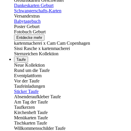
Geburtskarten Geschwister
Dankeskarten Geburt
Schwangerschafts-Karten
Versandextras
Babytagebuch
Poster Geburt
Fotobuch Geburt
Entdecke mehr
kartenmacherei x Cam Cam Copenhagen
Sissi Rasche x kartenmacherei
Sternzeichen Kollektion
Taufe
Neue Kollektion
Rund um die Taufe
Eventplattform
Vor der Taufe
Taufeinladungen
Sticker Taufe
Absenderaufkleber Taufe
Am Tag der Taufe
Taufkerzen
Kirchenheft Taufe
Menükarten Taufe
Tischkarten Taufe
Willkommensschilder Taufe