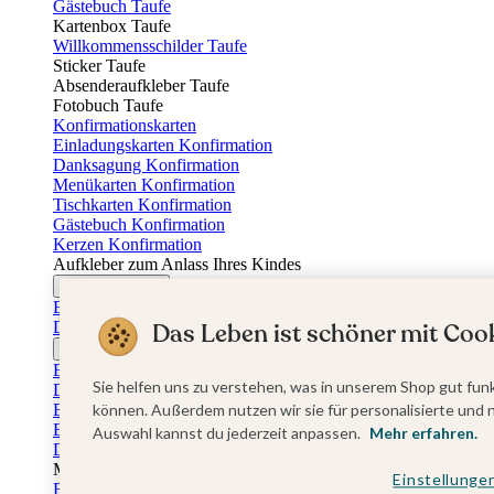
Gästebuch Taufe
Kartenbox Taufe
Willkommensschilder Taufe
Sticker Taufe
Absenderaufkleber Taufe
Fotobuch Taufe
Konfirmationskarten
Einladungskarten Konfirmation
Danksagung Konfirmation
Menükarten Konfirmation
Tischkarten Konfirmation
Gästebuch Konfirmation
Kerzen Konfirmation
Aufkleber zum Anlass Ihres Kindes
Firmungskarten
Einladungskarten Firmung
Dankeskarten Firmung
Das Leben ist schöner mit Cook
Jugendweihekarten
Einladungskarten Jugendweihe
Sie helfen uns zu verstehen, was in unserem Shop gut funk
Dankeskarten Jugendweihe
Einschulungskarten
können. Außerdem nutzen wir sie für personalisierte und 
Einladungskarten Einschulung
Auswahl kannst du jederzeit anpassen.
Mehr erfahren.
Danksagung Einschulung
Muttertag
Einstellunge
Fotogeschenke Muttertag