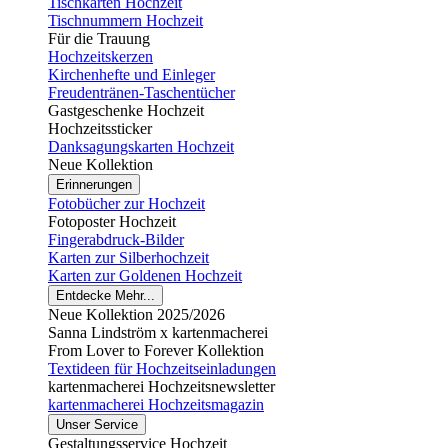
Tischkarten Hochzeit
Tischnummern Hochzeit
Für die Trauung
Hochzeitskerzen
Kirchenhefte und Einleger
Freudentränen-Taschentücher
Gastgeschenke Hochzeit
Hochzeitssticker
Danksagungskarten Hochzeit
Neue Kollektion
Erinnerungen
Fotobücher zur Hochzeit
Fotoposter Hochzeit
Fingerabdruck-Bilder
Karten zur Silberhochzeit
Karten zur Goldenen Hochzeit
Entdecke Mehr...
Neue Kollektion 2025/2026
Sanna Lindström x kartenmacherei
From Lover to Forever Kollektion
Textideen für Hochzeitseinladungen
kartenmacherei Hochzeitsnewsletter
kartenmacherei Hochzeitsmagazin
Unser Service
Gestaltungsservice Hochzeit