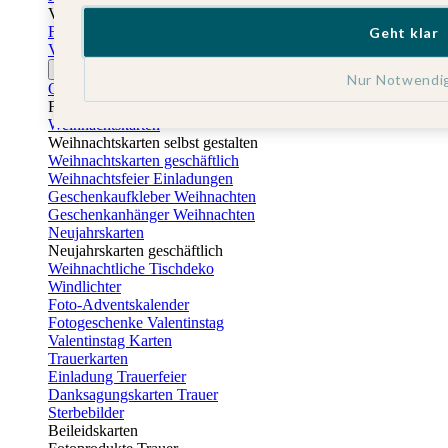
Vatertag
Fotogeschenke Vatertag
Geht klar
Vatertagskarten
Ostern
Nur Notwendi
Osterkarten
Fotogeschenke zu Ostern
Weihnachtskarten
Weihnachtskarten selbst gestalten
Weihnachtskarten geschäftlich
Weihnachtsfeier Einladungen
Geschenkaufkleber Weihnachten
Geschenkanhänger Weihnachten
Neujahrskarten
Neujahrskarten geschäftlich
Weihnachtliche Tischdeko
Windlichter
Foto-Adventskalender
Fotogeschenke Valentinstag
Valentinstag Karten
Trauerkarten
Einladung Trauerfeier
Danksagungskarten Trauer
Sterbebilder
Beileidskarten