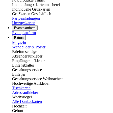
Fotoprodukte Trauer
Leonie Jung x kartenmacherei
Individuelle Grußkarten
Grußkarten Geschäftlich
Partyeinladungen
Umzugskarten
Eventplattform
Eventplattform
Extras
Magazin
Wandbilder & Poster
Briefumschläge
Absenderaufkleber
Empfängeraufkleber
Einlegeblätter
Gestaltungsservice
Einleger
Gestaltungsservice Weihnachten
Hochwertige Aufkleber
Tischkarten
Adressaufkleber
Wachssiegel
Alle Dankeskarten
Hochzeit
Geburt