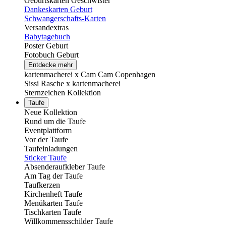
Geburtskarten Geschwister
Dankeskarten Geburt
Schwangerschafts-Karten
Versandextras
Babytagebuch
Poster Geburt
Fotobuch Geburt
Entdecke mehr
kartenmacherei x Cam Cam Copenhagen
Sissi Rasche x kartenmacherei
Sternzeichen Kollektion
Taufe
Neue Kollektion
Rund um die Taufe
Eventplattform
Vor der Taufe
Taufeinladungen
Sticker Taufe
Absenderaufkleber Taufe
Am Tag der Taufe
Taufkerzen
Kirchenheft Taufe
Menükarten Taufe
Tischkarten Taufe
Willkommensschilder Taufe