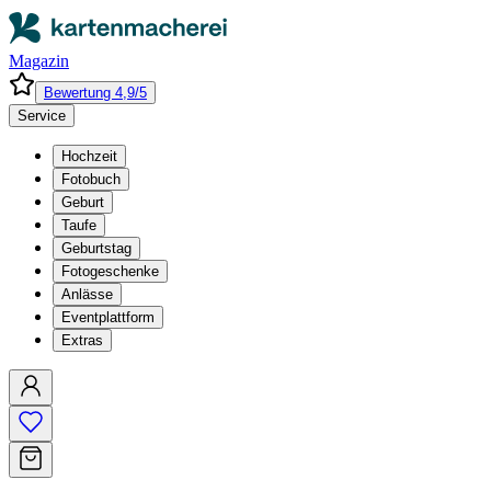
Magazin
Bewertung 4,9/5
Service
Hochzeit
Fotobuch
Geburt
Taufe
Geburtstag
Fotogeschenke
Anlässe
Eventplattform
Extras