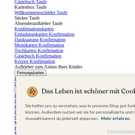
Gästebuch Taufe
Kartenbox Taufe
Willkommensschilder Taufe
Sticker Taufe
Absenderaufkleber Taufe
Konfirmationskarten
Einladungskarten Konfirmation
Danksagung Konfirmation
Menükarten Konfirmation
Tischkarten Konfirmation
Gästebuch Konfirmation
Kerzen Konfirmation
Aufkleber zum Anlass Ihres Kindes
Firmungskarten
Einladungskarten Firmung
Dankeskarten Firmung
Das Leben ist schöner mit Cook
Jugendweihekarten
Einladungskarten Jugendweihe
Dankeskarten Jugendweihe
Sie helfen uns zu verstehen, was in unserem Shop gut funk
Einschulungskarten
Einladungskarten Einschulung
können. Außerdem nutzen wir sie für personalisierte und 
Danksagung Einschulung
Auswahl kannst du jederzeit anpassen.
Mehr erfahren.
Muttertag
Fotogeschenke Muttertag
Einstellunge
Muttertagskarten