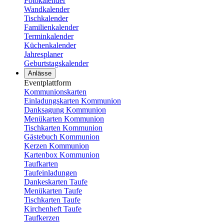
Fotokalender
Wandkalender
Tischkalender
Familienkalender
Terminkalender
Küchenkalender
Jahresplaner
Geburtstagskalender
Anlässe
Eventplattform
Kommunionskarten
Einladungskarten Kommunion
Danksagung Kommunion
Menükarten Kommunion
Tischkarten Kommunion
Gästebuch Kommunion
Kerzen Kommunion
Kartenbox Kommunion
Taufkarten
Taufeinladungen
Dankeskarten Taufe
Menükarten Taufe
Tischkarten Taufe
Kirchenheft Taufe
Taufkerzen