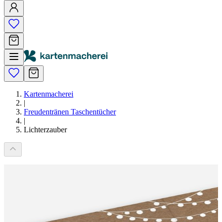
Kartenmacherei
|
Freudentränen Taschentücher
|
Lichterzauber