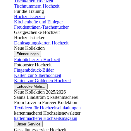
Tischkarten Hochzeit
Tischnummern Hochzeit
Für die Trauung
Hochzeitskerzen
Kirchenhefte und Einleger
Freudentränen-Taschentücher
Gastgeschenke Hochzeit
Hochzeitssticker
Danksagungskarten Hochzeit
Neue Kollektion
Erinnerungen
Fotobücher zur Hochzeit
Fotoposter Hochzeit
Fingerabdruck-Bilder
Karten zur Silberhochzeit
Karten zur Goldenen Hochzeit
Entdecke Mehr...
Neue Kollektion 2025/2026
Sanna Lindström x kartenmacherei
From Lover to Forever Kollektion
Textideen für Hochzeitseinladungen
kartenmacherei Hochzeitsnewsletter
kartenmacherei Hochzeitsmagazin
Unser Service
Gestaltungsservice Hochzeit