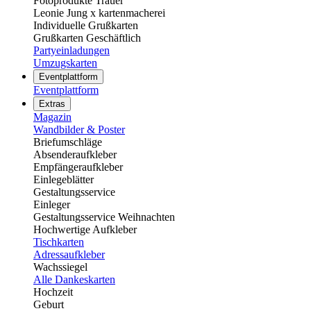
Fotoprodukte Trauer
Leonie Jung x kartenmacherei
Individuelle Grußkarten
Grußkarten Geschäftlich
Partyeinladungen
Umzugskarten
Eventplattform
Eventplattform
Extras
Magazin
Wandbilder & Poster
Briefumschläge
Absenderaufkleber
Empfängeraufkleber
Einlegeblätter
Gestaltungsservice
Einleger
Gestaltungsservice Weihnachten
Hochwertige Aufkleber
Tischkarten
Adressaufkleber
Wachssiegel
Alle Dankeskarten
Hochzeit
Geburt