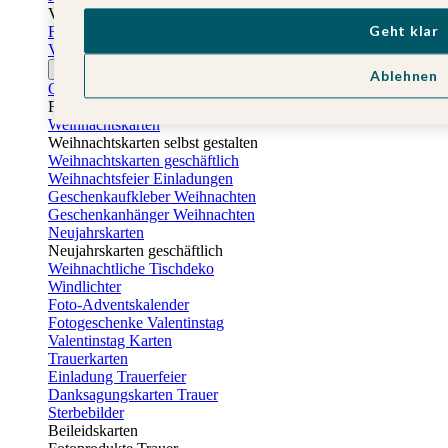
Vatertag
Geht klar
Fotogeschenke Vatertag
Vatertagskarten
Ostern
Ablehnen
Osterkarten
Fotogeschenke zu Ostern
Weihnachtskarten
Weihnachtskarten selbst gestalten
Weihnachtskarten geschäftlich
Weihnachtsfeier Einladungen
Geschenkaufkleber Weihnachten
Geschenkanhänger Weihnachten
Neujahrskarten
Neujahrskarten geschäftlich
Weihnachtliche Tischdeko
Windlichter
Foto-Adventskalender
Fotogeschenke Valentinstag
Valentinstag Karten
Trauerkarten
Einladung Trauerfeier
Danksagungskarten Trauer
Sterbebilder
Beileidskarten