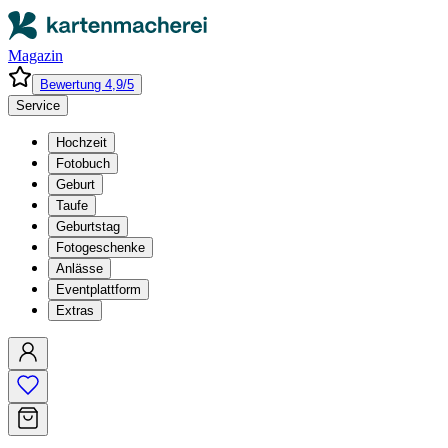
Magazin
Bewertung 4,9/5
Service
Hochzeit
Fotobuch
Geburt
Taufe
Geburtstag
Fotogeschenke
Anlässe
Eventplattform
Extras