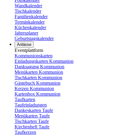
Fotokalender
Wandkalender
Tischkalender
Familienkalender
Terminkalender
Küchenkalender
Jahresplaner
Geburtstagskalender
Anlässe
Eventplattform
Kommunionskarten
Einladungskarten Kommunion
Danksagung Kommunion
Menükarten Kommunion
Tischkarten Kommunion
Gästebuch Kommunion
Kerzen Kommunion
Kartenbox Kommunion
Taufkarten
Taufeinladungen
Dankeskarten Taufe
Menükarten Taufe
Tischkarten Taufe
Kirchenheft Taufe
Taufkerzen