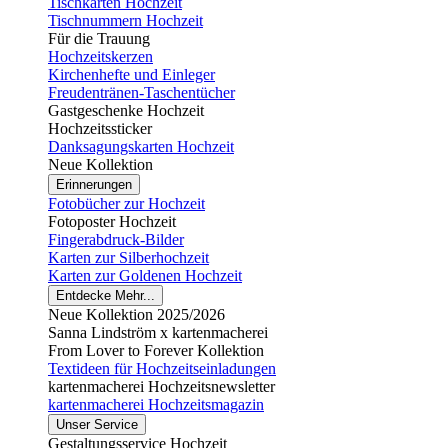
Tischkarten Hochzeit
Tischnummern Hochzeit
Für die Trauung
Hochzeitskerzen
Kirchenhefte und Einleger
Freudentränen-Taschentücher
Gastgeschenke Hochzeit
Hochzeitssticker
Danksagungskarten Hochzeit
Neue Kollektion
Erinnerungen
Fotobücher zur Hochzeit
Fotoposter Hochzeit
Fingerabdruck-Bilder
Karten zur Silberhochzeit
Karten zur Goldenen Hochzeit
Entdecke Mehr...
Neue Kollektion 2025/2026
Sanna Lindström x kartenmacherei
From Lover to Forever Kollektion
Textideen für Hochzeitseinladungen
kartenmacherei Hochzeitsnewsletter
kartenmacherei Hochzeitsmagazin
Unser Service
Gestaltungsservice Hochzeit