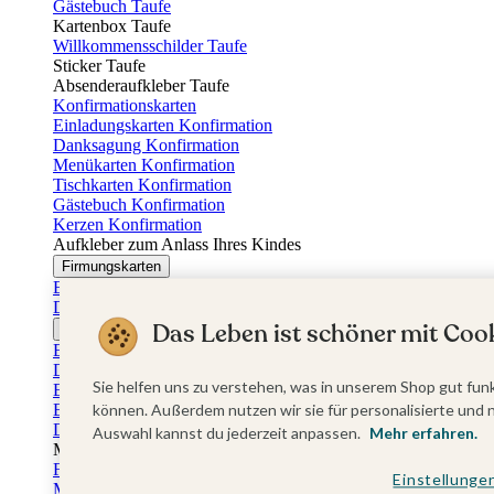
Gästebuch Taufe
Kartenbox Taufe
Willkommensschilder Taufe
Sticker Taufe
Absenderaufkleber Taufe
Konfirmationskarten
Einladungskarten Konfirmation
Danksagung Konfirmation
Menükarten Konfirmation
Tischkarten Konfirmation
Gästebuch Konfirmation
Kerzen Konfirmation
Aufkleber zum Anlass Ihres Kindes
Firmungskarten
Einladungskarten Firmung
Dankeskarten Firmung
Das Leben ist schöner mit Cook
Jugendweihekarten
Einladungskarten Jugendweihe
Dankeskarten Jugendweihe
Sie helfen uns zu verstehen, was in unserem Shop gut funk
Einschulungskarten
Einladungskarten Einschulung
können. Außerdem nutzen wir sie für personalisierte und 
Danksagung Einschulung
Auswahl kannst du jederzeit anpassen.
Mehr erfahren.
Muttertag
Fotogeschenke Muttertag
Einstellunge
Muttertagskarten