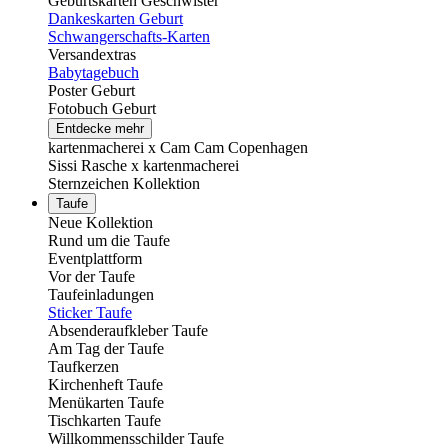
Geburtskarten Geschwister
Dankeskarten Geburt
Schwangerschafts-Karten
Versandextras
Babytagebuch
Poster Geburt
Fotobuch Geburt
Entdecke mehr
kartenmacherei x Cam Cam Copenhagen
Sissi Rasche x kartenmacherei
Sternzeichen Kollektion
Taufe
Neue Kollektion
Rund um die Taufe
Eventplattform
Vor der Taufe
Taufeinladungen
Sticker Taufe
Absenderaufkleber Taufe
Am Tag der Taufe
Taufkerzen
Kirchenheft Taufe
Menükarten Taufe
Tischkarten Taufe
Willkommensschilder Taufe