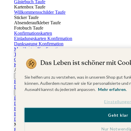
Gästebuch Taufe
Kartenbox Taufe
Willkommensschilder Taufe
Sticker Taufe
Absenderaufkleber Taufe
Fotobuch Taufe
Konfirmationskarten
Einladungskarten Konfirmation
Danksagung Konfirmation
Menükarten Konfirmation
Tischkarten Konfirmation
Gästebuch Konfirmation
Das Leben ist schöner mit Cook
Kerzen Konfirmation
Aufkleber zum Anlass Ihres Kindes
Firmungskarten
Sie helfen uns zu verstehen, was in unserem Shop gut funk
Einladungskarten Firmung
können. Außerdem nutzen wir sie für personalisierte und 
Dankeskarten Firmung
Auswahl kannst du jederzeit anpassen.
Mehr erfahren.
Jugendweihekarten
Einladungskarten Jugendweihe
Einstellunge
Dankeskarten Jugendweihe
Einschulungskarten
Einladungskarten Einschulung
Geht klar
Danksagung Einschulung
Muttertag
Nur Notwendi
Fotogeschenke Muttertag