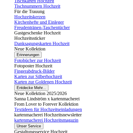
Tischkarten Hochzeit
Tischnummern Hochzeit
Für die Trauung
Hochzeitskerzen
Kirchenhefte und Einleger
Freudentränen-Taschentücher
Gastgeschenke Hochzeit
Hochzeitssticker
Danksagungskarten Hochzeit
Neue Kollektion
Erinnerungen
Fotobücher zur Hochzeit
Fotoposter Hochzeit
Fingerabdruck-Bilder
Karten zur Silberhochzeit
Karten zur Goldenen Hochzeit
Entdecke Mehr...
Neue Kollektion 2025/2026
Sanna Lindström x kartenmacherei
From Lover to Forever Kollektion
Textideen für Hochzeitseinladungen
kartenmacherei Hochzeitsnewsletter
kartenmacherei Hochzeitsmagazin
Unser Service
Gestaltungsservice Hochzeit