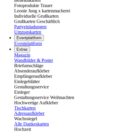
Beileidskarten
Fotoprodukte Trauer
Leonie Jung x kartenmacherei
Individuelle Grußkarten
Grußkarten Geschäftlich
Partyeinladungen
Umzugskarten
Eventplattform
Eventplattform
Extras
Magazin
Wandbilder & Poster
Briefumschläge
Absenderaufkleber
Empfängeraufkleber
Einlegeblätter
Gestaltungsservice
Einleger
Gestaltungsservice Weihnachten
Hochwertige Aufkleber
Tischkarten
Adressaufkleber
Wachssiegel
Alle Dankeskarten
Hochzeit