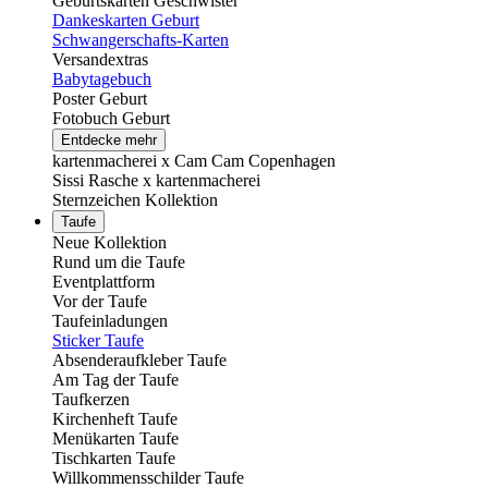
Geburtskarten Geschwister
Dankeskarten Geburt
Schwangerschafts-Karten
Versandextras
Babytagebuch
Poster Geburt
Fotobuch Geburt
Entdecke mehr
kartenmacherei x Cam Cam Copenhagen
Sissi Rasche x kartenmacherei
Sternzeichen Kollektion
Taufe
Neue Kollektion
Rund um die Taufe
Eventplattform
Vor der Taufe
Taufeinladungen
Sticker Taufe
Absenderaufkleber Taufe
Am Tag der Taufe
Taufkerzen
Kirchenheft Taufe
Menükarten Taufe
Tischkarten Taufe
Willkommensschilder Taufe