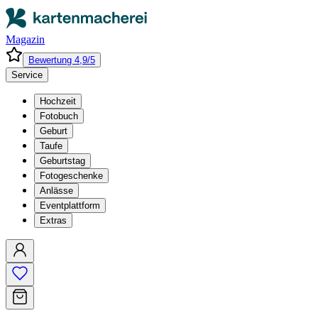
Magazin
Bewertung 4,9/5
Service
Hochzeit
Fotobuch
Geburt
Taufe
Geburtstag
Fotogeschenke
Anlässe
Eventplattform
Extras