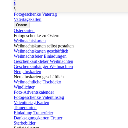
Muttertagskarten
Vatertag
Fotogeschenke Vatertag
Vatertagskarten
Ostern
Osterkarten
Fotogeschenke zu Ostern
Weihnachtskarten
Weihnachtskarten selbst gestalten
Weihnachtskarten geschäftlich
Weihnachtsfeier Einladungen
Geschenkaufkleber Weihnachten
Geschenkanhänger Weihnachten
Neujahrskarten
Neujahrskarten geschäftlich
Weihnachtliche Tischdeko
Windlichter
Foto-Adventskalender
Fotogeschenke Valentinstag
Valentinstag Karten
Trauerkarten
Einladung Trauerfeier
Danksagungskarten Trauer
Sterbebilder