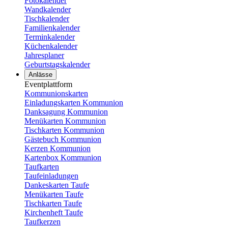
Fotokalender
Wandkalender
Tischkalender
Familienkalender
Terminkalender
Küchenkalender
Jahresplaner
Geburtstagskalender
Anlässe
Eventplattform
Kommunionskarten
Einladungskarten Kommunion
Danksagung Kommunion
Menükarten Kommunion
Tischkarten Kommunion
Gästebuch Kommunion
Kerzen Kommunion
Kartenbox Kommunion
Taufkarten
Taufeinladungen
Dankeskarten Taufe
Menükarten Taufe
Tischkarten Taufe
Kirchenheft Taufe
Taufkerzen