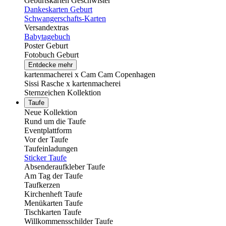
Geburtskarten Geschwister
Dankeskarten Geburt
Schwangerschafts-Karten
Versandextras
Babytagebuch
Poster Geburt
Fotobuch Geburt
Entdecke mehr
kartenmacherei x Cam Cam Copenhagen
Sissi Rasche x kartenmacherei
Sternzeichen Kollektion
Taufe
Neue Kollektion
Rund um die Taufe
Eventplattform
Vor der Taufe
Taufeinladungen
Sticker Taufe
Absenderaufkleber Taufe
Am Tag der Taufe
Taufkerzen
Kirchenheft Taufe
Menükarten Taufe
Tischkarten Taufe
Willkommensschilder Taufe