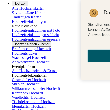
Hochzeit
Alle Hochzeitskarten
Da
Save-the-Date Karten
Trauzeugen Karten
Hochzeitseinladungen
Sie helfen uns
Neue Kollektion
können. Außer
Hochzeitseinladungen mit Foto
Auswahl kanns
Hochzeitseinladungen schlicht
Hochzeitseinladungen greenery
Hochzeitskarten Zubehör
Briefumschläge Hochzeit
Hochzeitssticker
Wachssiegel Hochzeit
Antwortkarten Hochzeit
Eventplattform
Alle Hochzeitsdeko & Extras
Hochzeitsdekorationen
Gästebücher Hochzeit
Sitzplan Hochzeit
Willkommensschilder Hochzeit
Kartenbox Hochzeit
Windlichter Hochzeit
Tischdekorationen Hochzeit
Menükarten Hochzeit