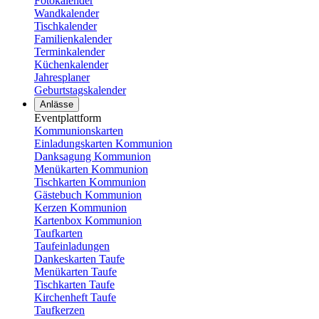
Fotokalender
Wandkalender
Tischkalender
Familienkalender
Terminkalender
Küchenkalender
Jahresplaner
Geburtstagskalender
Anlässe
Eventplattform
Kommunionskarten
Einladungskarten Kommunion
Danksagung Kommunion
Menükarten Kommunion
Tischkarten Kommunion
Gästebuch Kommunion
Kerzen Kommunion
Kartenbox Kommunion
Taufkarten
Taufeinladungen
Dankeskarten Taufe
Menükarten Taufe
Tischkarten Taufe
Kirchenheft Taufe
Taufkerzen