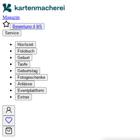
Magazin
Bewertung 4,9/5
Service
Hochzeit
Fotobuch
Geburt
Taufe
Geburtstag
Fotogeschenke
Anlässe
Eventplattform
Extras