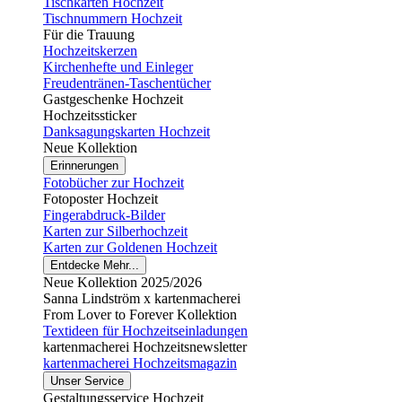
Tischkarten Hochzeit
Tischnummern Hochzeit
Für die Trauung
Hochzeitskerzen
Kirchenhefte und Einleger
Freudentränen-Taschentücher
Gastgeschenke Hochzeit
Hochzeitssticker
Danksagungskarten Hochzeit
Neue Kollektion
Erinnerungen
Fotobücher zur Hochzeit
Fotoposter Hochzeit
Fingerabdruck-Bilder
Karten zur Silberhochzeit
Karten zur Goldenen Hochzeit
Entdecke Mehr...
Neue Kollektion 2025/2026
Sanna Lindström x kartenmacherei
From Lover to Forever Kollektion
Textideen für Hochzeitseinladungen
kartenmacherei Hochzeitsnewsletter
kartenmacherei Hochzeitsmagazin
Unser Service
Gestaltungsservice Hochzeit