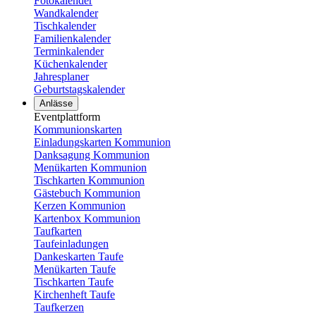
Fotokalender
Wandkalender
Tischkalender
Familienkalender
Terminkalender
Küchenkalender
Jahresplaner
Geburtstagskalender
Anlässe
Eventplattform
Kommunionskarten
Einladungskarten Kommunion
Danksagung Kommunion
Menükarten Kommunion
Tischkarten Kommunion
Gästebuch Kommunion
Kerzen Kommunion
Kartenbox Kommunion
Taufkarten
Taufeinladungen
Dankeskarten Taufe
Menükarten Taufe
Tischkarten Taufe
Kirchenheft Taufe
Taufkerzen