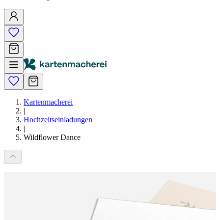
Kartenmacherei
|
Hochzeitseinladungen
|
Wildflower Dance