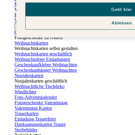
Muttertagskarten
Geht klar
Vatertag
Fotogeschenke Vatertag
Vatertagskarten
Ablehnen
Ostern
Osterkarten
Fotogeschenke zu Ostern
Weihnachtskarten
Weihnachtskarten selbst gestalten
Weihnachtskarten geschäftlich
Weihnachtsfeier Einladungen
Geschenkaufkleber Weihnachten
Geschenkanhänger Weihnachten
Neujahrskarten
Neujahrskarten geschäftlich
Weihnachtliche Tischdeko
Windlichter
Foto-Adventskalender
Fotogeschenke Valentinstag
Valentinstag Karten
Trauerkarten
Einladung Trauerfeier
Danksagungskarten Trauer
Sterbebilder