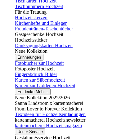
Tischkarten Hochzeit
Tischnummern Hochzeit
Für die Trauung
Hochzeitskerzen
Kirchenhefte und Einleger
Freudentränen-Taschentücher
Gastgeschenke Hochzeit
Hochzeitssticker
Danksagungskarten Hochzeit
Neue Kollektion
Erinnerungen
Fotobücher zur Hochzeit
Fotoposter Hochzeit
Fingerabdruck-Bilder
Karten zur Silberhochzeit
Karten zur Goldenen Hochzeit
Entdecke Mehr...
Neue Kollektion 2025/2026
Sanna Lindström x kartenmacherei
From Lover to Forever Kollektion
Textideen für Hochzeitseinladungen
kartenmacherei Hochzeitsnewsletter
kartenmacherei Hochzeitsmagazin
Unser Service
Gestaltungsservice Hochzeit