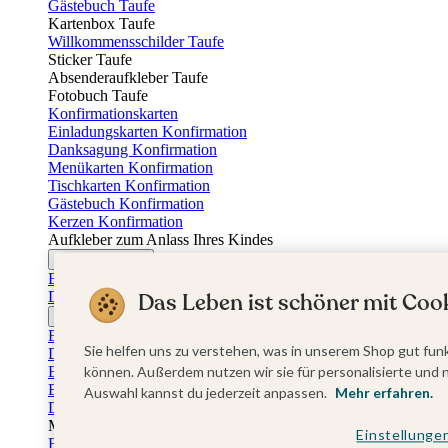
Gästebuch Taufe
Kartenbox Taufe
Willkommensschilder Taufe
Sticker Taufe
Absenderaufkleber Taufe
Fotobuch Taufe
Konfirmationskarten
Einladungskarten Konfirmation
Danksagung Konfirmation
Menükarten Konfirmation
Tischkarten Konfirmation
Gästebuch Konfirmation
Kerzen Konfirmation
Aufkleber zum Anlass Ihres Kindes
Firmungskarten
Einladungskarten Firmung
Dankeskarten Firmung
Das Leben ist schöner mit Cook
Jugendweihekarten
Einladungskarten Jugendweihe
Sie helfen uns zu verstehen, was in unserem Shop gut funk
Dankeskarten Jugendweihe
Einschulungskarten
können. Außerdem nutzen wir sie für personalisierte und 
Einladungskarten Einschulung
Auswahl kannst du jederzeit anpassen.
Mehr erfahren.
Danksagung Einschulung
Muttertag
Einstellunge
Fotogeschenke Muttertag