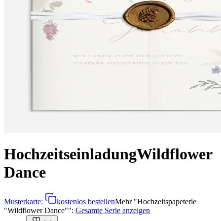
Hochzeitseinladung
Wildflower
Dance
Musterkarte:
kostenlos bestellen
Mehr
"
Hochzeitspapeterie
"Wildflower Dance"
":
Gesamte Serie anzeigen