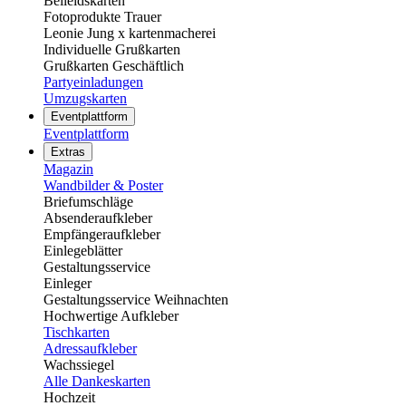
Beileidskarten
Fotoprodukte Trauer
Leonie Jung x kartenmacherei
Individuelle Grußkarten
Grußkarten Geschäftlich
Partyeinladungen
Umzugskarten
Eventplattform
Eventplattform
Extras
Magazin
Wandbilder & Poster
Briefumschläge
Absenderaufkleber
Empfängeraufkleber
Einlegeblätter
Gestaltungsservice
Einleger
Gestaltungsservice Weihnachten
Hochwertige Aufkleber
Tischkarten
Adressaufkleber
Wachssiegel
Alle Dankeskarten
Hochzeit