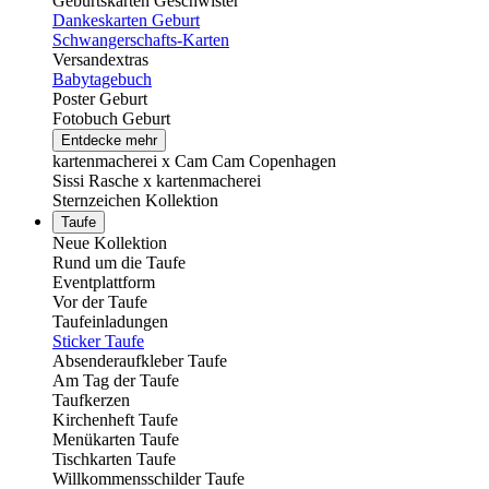
Geburtskarten Geschwister
Dankeskarten Geburt
Schwangerschafts-Karten
Versandextras
Babytagebuch
Poster Geburt
Fotobuch Geburt
Entdecke mehr
kartenmacherei x Cam Cam Copenhagen
Sissi Rasche x kartenmacherei
Sternzeichen Kollektion
Taufe
Neue Kollektion
Rund um die Taufe
Eventplattform
Vor der Taufe
Taufeinladungen
Sticker Taufe
Absenderaufkleber Taufe
Am Tag der Taufe
Taufkerzen
Kirchenheft Taufe
Menükarten Taufe
Tischkarten Taufe
Willkommensschilder Taufe