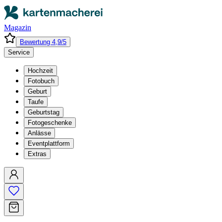
Magazin
Bewertung 4,9/5
Service
Hochzeit
Fotobuch
Geburt
Taufe
Geburtstag
Fotogeschenke
Anlässe
Eventplattform
Extras