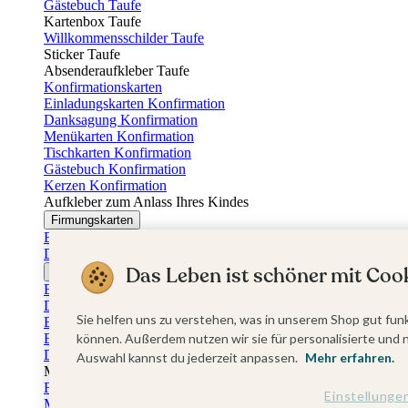
Gästebuch Taufe
Kartenbox Taufe
Willkommensschilder Taufe
Sticker Taufe
Absenderaufkleber Taufe
Konfirmationskarten
Einladungskarten Konfirmation
Danksagung Konfirmation
Menükarten Konfirmation
Tischkarten Konfirmation
Gästebuch Konfirmation
Kerzen Konfirmation
Aufkleber zum Anlass Ihres Kindes
Firmungskarten
Einladungskarten Firmung
Dankeskarten Firmung
Das Leben ist schöner mit Cook
Jugendweihekarten
Einladungskarten Jugendweihe
Dankeskarten Jugendweihe
Sie helfen uns zu verstehen, was in unserem Shop gut funk
Einschulungskarten
Einladungskarten Einschulung
können. Außerdem nutzen wir sie für personalisierte und 
Danksagung Einschulung
Auswahl kannst du jederzeit anpassen.
Mehr erfahren.
Muttertag
Fotogeschenke Muttertag
Einstellunge
Muttertagskarten