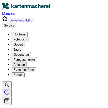
Magazin
Bewertung 4,9/5
Service
Hochzeit
Fotobuch
Geburt
Taufe
Geburtstag
Fotogeschenke
Anlässe
Eventplattform
Extras