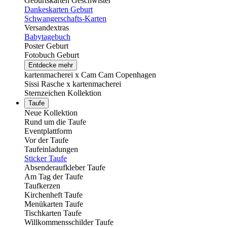
Geburtskarten Geschwister
Dankeskarten Geburt
Schwangerschafts-Karten
Versandextras
Babytagebuch
Poster Geburt
Fotobuch Geburt
Entdecke mehr
kartenmacherei x Cam Cam Copenhagen
Sissi Rasche x kartenmacherei
Sternzeichen Kollektion
Taufe
Neue Kollektion
Rund um die Taufe
Eventplattform
Vor der Taufe
Taufeinladungen
Sticker Taufe
Absenderaufkleber Taufe
Am Tag der Taufe
Taufkerzen
Kirchenheft Taufe
Menükarten Taufe
Tischkarten Taufe
Willkommensschilder Taufe