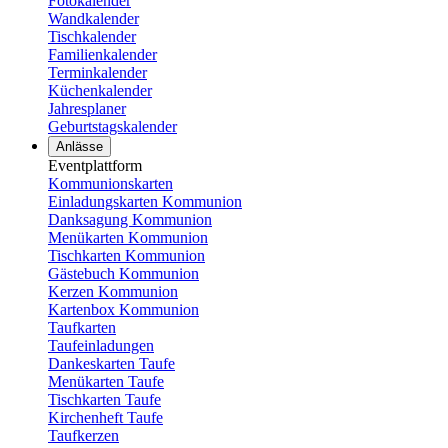
Fotokalender
Wandkalender
Tischkalender
Familienkalender
Terminkalender
Küchenkalender
Jahresplaner
Geburtstagskalender
Anlässe
Eventplattform
Kommunionskarten
Einladungskarten Kommunion
Danksagung Kommunion
Menükarten Kommunion
Tischkarten Kommunion
Gästebuch Kommunion
Kerzen Kommunion
Kartenbox Kommunion
Taufkarten
Taufeinladungen
Dankeskarten Taufe
Menükarten Taufe
Tischkarten Taufe
Kirchenheft Taufe
Taufkerzen