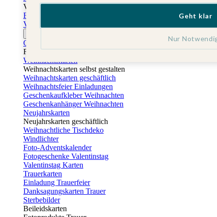
Vatertag
Fotogeschenke Vatertag
Geht klar
Vatertagskarten
Ostern
Nur Notwendi
Osterkarten
Fotogeschenke zu Ostern
Weihnachtskarten
Weihnachtskarten selbst gestalten
Weihnachtskarten geschäftlich
Weihnachtsfeier Einladungen
Geschenkaufkleber Weihnachten
Geschenkanhänger Weihnachten
Neujahrskarten
Neujahrskarten geschäftlich
Weihnachtliche Tischdeko
Windlichter
Foto-Adventskalender
Fotogeschenke Valentinstag
Valentinstag Karten
Trauerkarten
Einladung Trauerfeier
Danksagungskarten Trauer
Sterbebilder
Beileidskarten