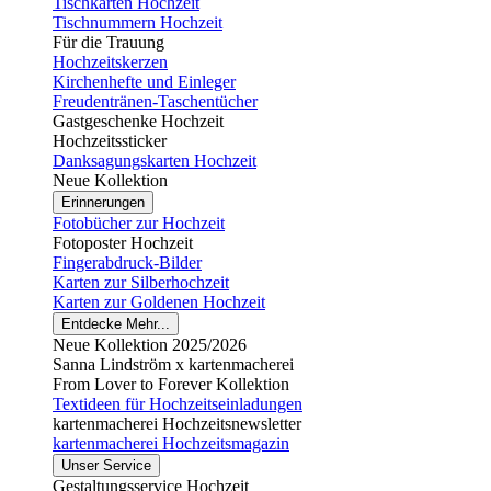
Tischkarten Hochzeit
Tischnummern Hochzeit
Für die Trauung
Hochzeitskerzen
Kirchenhefte und Einleger
Freudentränen-Taschentücher
Gastgeschenke Hochzeit
Hochzeitssticker
Danksagungskarten Hochzeit
Neue Kollektion
Erinnerungen
Fotobücher zur Hochzeit
Fotoposter Hochzeit
Fingerabdruck-Bilder
Karten zur Silberhochzeit
Karten zur Goldenen Hochzeit
Entdecke Mehr...
Neue Kollektion 2025/2026
Sanna Lindström x kartenmacherei
From Lover to Forever Kollektion
Textideen für Hochzeitseinladungen
kartenmacherei Hochzeitsnewsletter
kartenmacherei Hochzeitsmagazin
Unser Service
Gestaltungsservice Hochzeit