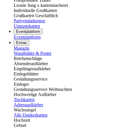
Fotoprodukte Trauer
Leonie Jung x kartenmacherei
Individuelle Grußkarten
Grußkarten Geschäftlich
Partyeinladungen
Umzugskarten
Eventplattform
Eventplattform
Extras
Magazin
Wandbilder & Poster
Briefumschläge
Absenderaufkleber
Empfängeraufkleber
Einlegeblätter
Gestaltungsservice
Einleger
Gestaltungsservice Weihnachten
Hochwertige Aufkleber
Tischkarten
Adressaufkleber
Wachssiegel
Alle Dankeskarten
Hochzeit
Geburt