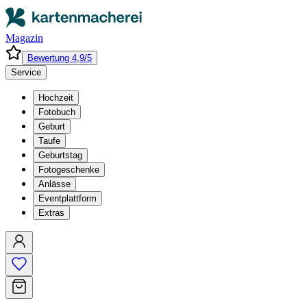
Magazin
Bewertung 4,9/5
Service
Hochzeit
Fotobuch
Geburt
Taufe
Geburtstag
Fotogeschenke
Anlässe
Eventplattform
Extras