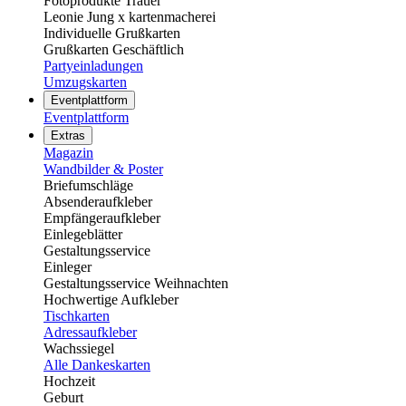
Fotoprodukte Trauer
Leonie Jung x kartenmacherei
Individuelle Grußkarten
Grußkarten Geschäftlich
Partyeinladungen
Umzugskarten
Eventplattform
Eventplattform
Extras
Magazin
Wandbilder & Poster
Briefumschläge
Absenderaufkleber
Empfängeraufkleber
Einlegeblätter
Gestaltungsservice
Einleger
Gestaltungsservice Weihnachten
Hochwertige Aufkleber
Tischkarten
Adressaufkleber
Wachssiegel
Alle Dankeskarten
Hochzeit
Geburt