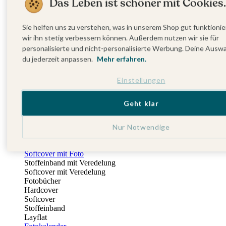
Das Leben ist schöner mit Cookies.
Fotobuch Geburtstag
Eventplattform
Einladungskarten Kindergeburtstag
Sie helfen uns zu verstehen, was in unserem Shop gut funktionie
Kindergeburtstag Jungen
wir ihn stetig verbessern können. Außerdem nutzen wir sie für
Kindergeburtstag Mädchen
personalisierte und nicht-personalisierte Werbung. Deine Ausw
Kindergeburtstag Unisex
du jederzeit anpassen.
Mehr erfahren.
Einladungskarten 1. Geburtstag
Fotogeschenke
Einstellungen
Alle Fotogeschenke
Fotobücher
Wandbilder & Poster
Geht klar
Bilderboxen
Fotohalter
Bilderrahmen
Nur Notwendige
Notizbücher
Stoffeinband mit Foto
Softcover mit Foto
Stoffeinband mit Veredelung
Softcover mit Veredelung
Fotobücher
Hardcover
Softcover
Stoffeinband
Layflat