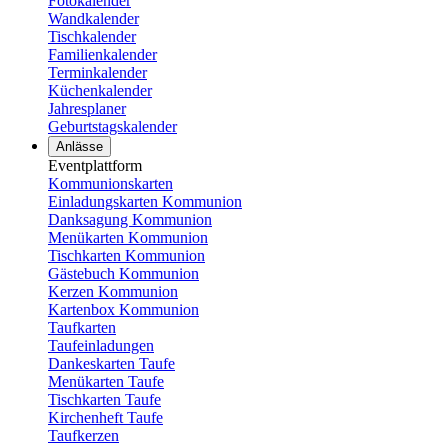
Fotokalender
Wandkalender
Tischkalender
Familienkalender
Terminkalender
Küchenkalender
Jahresplaner
Geburtstagskalender
Anlässe
Eventplattform
Kommunionskarten
Einladungskarten Kommunion
Danksagung Kommunion
Menükarten Kommunion
Tischkarten Kommunion
Gästebuch Kommunion
Kerzen Kommunion
Kartenbox Kommunion
Taufkarten
Taufeinladungen
Dankeskarten Taufe
Menükarten Taufe
Tischkarten Taufe
Kirchenheft Taufe
Taufkerzen