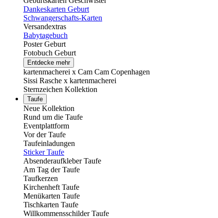
Geburtskarten Geschwister
Dankeskarten Geburt
Schwangerschafts-Karten
Versandextras
Babytagebuch
Poster Geburt
Fotobuch Geburt
Entdecke mehr
kartenmacherei x Cam Cam Copenhagen
Sissi Rasche x kartenmacherei
Sternzeichen Kollektion
Taufe
Neue Kollektion
Rund um die Taufe
Eventplattform
Vor der Taufe
Taufeinladungen
Sticker Taufe
Absenderaufkleber Taufe
Am Tag der Taufe
Taufkerzen
Kirchenheft Taufe
Menükarten Taufe
Tischkarten Taufe
Willkommensschilder Taufe