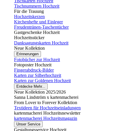
Tischkarten Hochzeit
Tischnummern Hochzeit
Für die Trauung
Hochzeitskerzen
Kirchenhefte und Einleger
Freudentränen-Taschentücher
Gastgeschenke Hochzeit
Hochzeitssticker
Danksagungskarten Hochzeit
Neue Kollektion
Erinnerungen
Fotobücher zur Hochzeit
Fotoposter Hochzeit
Fingerabdruck-Bilder
Karten zur Silberhochzeit
Karten zur Goldenen Hochzeit
Entdecke Mehr...
Neue Kollektion 2025/2026
Sanna Lindström x kartenmacherei
From Lover to Forever Kollektion
Textideen für Hochzeitseinladungen
kartenmacherei Hochzeitsnewsletter
kartenmacherei Hochzeitsmagazin
Unser Service
Gestaltungsservice Hochzeit