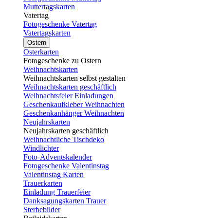
Muttertagskarten
Vatertag
Fotogeschenke Vatertag
Vatertagskarten
Ostern
Osterkarten
Fotogeschenke zu Ostern
Weihnachtskarten
Weihnachtskarten selbst gestalten
Weihnachtskarten geschäftlich
Weihnachtsfeier Einladungen
Geschenkaufkleber Weihnachten
Geschenkanhänger Weihnachten
Neujahrskarten
Neujahrskarten geschäftlich
Weihnachtliche Tischdeko
Windlichter
Foto-Adventskalender
Fotogeschenke Valentinstag
Valentinstag Karten
Trauerkarten
Einladung Trauerfeier
Danksagungskarten Trauer
Sterbebilder