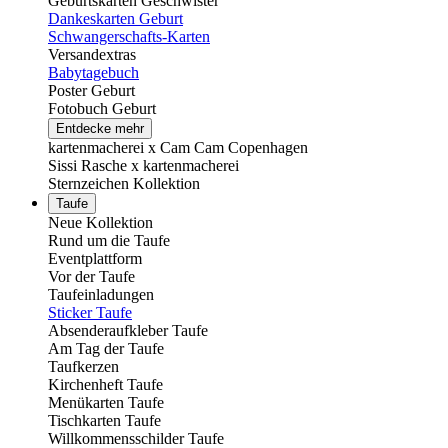
Geburtskarten Geschwister
Dankeskarten Geburt
Schwangerschafts-Karten
Versandextras
Babytagebuch
Poster Geburt
Fotobuch Geburt
Entdecke mehr
kartenmacherei x Cam Cam Copenhagen
Sissi Rasche x kartenmacherei
Sternzeichen Kollektion
Taufe
Neue Kollektion
Rund um die Taufe
Eventplattform
Vor der Taufe
Taufeinladungen
Sticker Taufe
Absenderaufkleber Taufe
Am Tag der Taufe
Taufkerzen
Kirchenheft Taufe
Menükarten Taufe
Tischkarten Taufe
Willkommensschilder Taufe