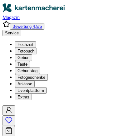
Magazin
Bewertung 4,9/5
Service
Hochzeit
Fotobuch
Geburt
Taufe
Geburtstag
Fotogeschenke
Anlässe
Eventplattform
Extras