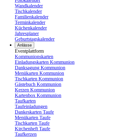
Fotokalender
Wandkalender
Tischkalender
Familienkalender
Terminkalender
Küchenkalender
Jahresplaner
Geburtstagskalender
Anlässe
Eventplattform
Kommunionskarten
Einladungskarten Kommunion
Danksagung Kommunion
Menükarten Kommunion
Tischkarten Kommunion
Gästebuch Kommunion
Kerzen Kommunion
Kartenbox Kommunion
Taufkarten
Taufeinladungen
Dankeskarten Taufe
Menükarten Taufe
Tischkarten Taufe
Kirchenheft Taufe
Taufkerzen