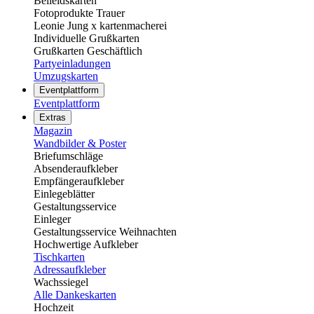
Beileidskarten
Fotoprodukte Trauer
Leonie Jung x kartenmacherei
Individuelle Grußkarten
Grußkarten Geschäftlich
Partyeinladungen
Umzugskarten
Eventplattform
Eventplattform
Extras
Magazin
Wandbilder & Poster
Briefumschläge
Absenderaufkleber
Empfängeraufkleber
Einlegeblätter
Gestaltungsservice
Einleger
Gestaltungsservice Weihnachten
Hochwertige Aufkleber
Tischkarten
Adressaufkleber
Wachssiegel
Alle Dankeskarten
Hochzeit