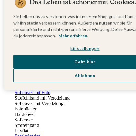
Das Leben ist schöner mit Cookies.
Fotobuch Geburtstag
Eventplattform
Einladungskarten Kindergeburtstag
Sie helfen uns zu verstehen, was in unserem Shop gut funktionie
Kindergeburtstag Jungen
wir ihn stetig verbessern können. Außerdem nutzen wir sie für
Kindergeburtstag Mädchen
personalisierte und nicht-personalisierte Werbung. Deine Ausw
Kindergeburtstag Unisex
du jederzeit anpassen.
Mehr erfahren.
Einladungskarten 1. Geburtstag
Fotogeschenke
Einstellungen
Alle Fotogeschenke
Fotobücher
Wandbilder & Poster
Geht klar
Bilderboxen
Fotohalter
Ablehnen
Bilderrahmen
Notizbücher
Stoffeinband mit Foto
Softcover mit Foto
Stoffeinband mit Veredelung
Softcover mit Veredelung
Fotobücher
Hardcover
Softcover
Stoffeinband
Layflat