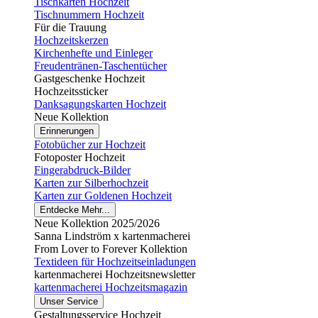
Tischkarten Hochzeit
Tischnummern Hochzeit
Für die Trauung
Hochzeitskerzen
Kirchenhefte und Einleger
Freudentränen-Taschentücher
Gastgeschenke Hochzeit
Hochzeitssticker
Danksagungskarten Hochzeit
Neue Kollektion
Erinnerungen
Fotobücher zur Hochzeit
Fotoposter Hochzeit
Fingerabdruck-Bilder
Karten zur Silberhochzeit
Karten zur Goldenen Hochzeit
Entdecke Mehr...
Neue Kollektion 2025/2026
Sanna Lindström x kartenmacherei
From Lover to Forever Kollektion
Textideen für Hochzeitseinladungen
kartenmacherei Hochzeitsnewsletter
kartenmacherei Hochzeitsmagazin
Unser Service
Gestaltungsservice Hochzeit