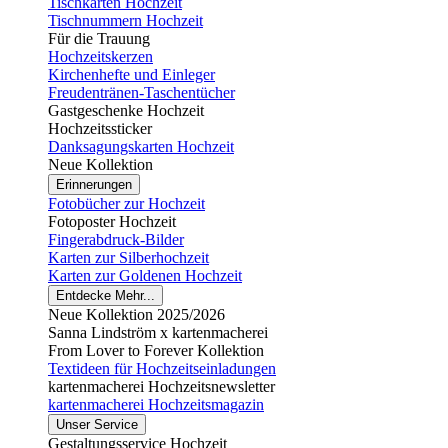
Tischkarten Hochzeit
Tischnummern Hochzeit
Für die Trauung
Hochzeitskerzen
Kirchenhefte und Einleger
Freudentränen-Taschentücher
Gastgeschenke Hochzeit
Hochzeitssticker
Danksagungskarten Hochzeit
Neue Kollektion
Erinnerungen
Fotobücher zur Hochzeit
Fotoposter Hochzeit
Fingerabdruck-Bilder
Karten zur Silberhochzeit
Karten zur Goldenen Hochzeit
Entdecke Mehr...
Neue Kollektion 2025/2026
Sanna Lindström x kartenmacherei
From Lover to Forever Kollektion
Textideen für Hochzeitseinladungen
kartenmacherei Hochzeitsnewsletter
kartenmacherei Hochzeitsmagazin
Unser Service
Gestaltungsservice Hochzeit