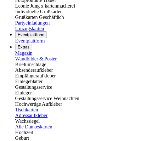
Fotoprodukte Trauer
Leonie Jung x kartenmacherei
Individuelle Grußkarten
Grußkarten Geschäftlich
Partyeinladungen
Umzugskarten
Eventplattform
Eventplattform
Extras
Magazin
Wandbilder & Poster
Briefumschläge
Absenderaufkleber
Empfängeraufkleber
Einlegeblätter
Gestaltungsservice
Einleger
Gestaltungsservice Weihnachten
Hochwertige Aufkleber
Tischkarten
Adressaufkleber
Wachssiegel
Alle Dankeskarten
Hochzeit
Geburt