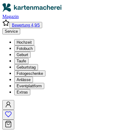
Magazin
Bewertung 4,9/5
Service
Hochzeit
Fotobuch
Geburt
Taufe
Geburtstag
Fotogeschenke
Anlässe
Eventplattform
Extras