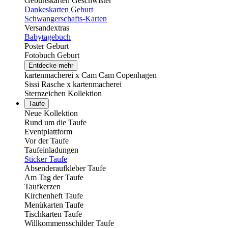
Geburtskarten Geschwister
Dankeskarten Geburt
Schwangerschafts-Karten
Versandextras
Babytagebuch
Poster Geburt
Fotobuch Geburt
Entdecke mehr
kartenmacherei x Cam Cam Copenhagen
Sissi Rasche x kartenmacherei
Sternzeichen Kollektion
Taufe
Neue Kollektion
Rund um die Taufe
Eventplattform
Vor der Taufe
Taufeinladungen
Sticker Taufe
Absenderaufkleber Taufe
Am Tag der Taufe
Taufkerzen
Kirchenheft Taufe
Menükarten Taufe
Tischkarten Taufe
Willkommensschilder Taufe