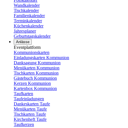
Fotokalender
Wandkalender
Tischkalender
Familienkalender
Terminkalender
Küchenkalender
Jahresplaner
Geburtstagskalender
Anlässe
Eventplattform
Kommunionskarten
Einladungskarten Kommunion
Danksagung Kommunion
Menükarten Kommunion
Tischkarten Kommunion
Gästebuch Kommunion
Kerzen Kommunion
Kartenbox Kommunion
Taufkarten
Taufeinladungen
Dankeskarten Taufe
Menükarten Taufe
Tischkarten Taufe
Kirchenheft Taufe
Taufkerzen