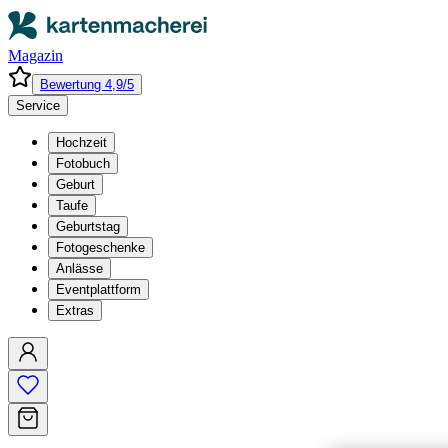
Magazin
Bewertung 4,9/5
Service
Hochzeit
Fotobuch
Geburt
Taufe
Geburtstag
Fotogeschenke
Anlässe
Eventplattform
Extras