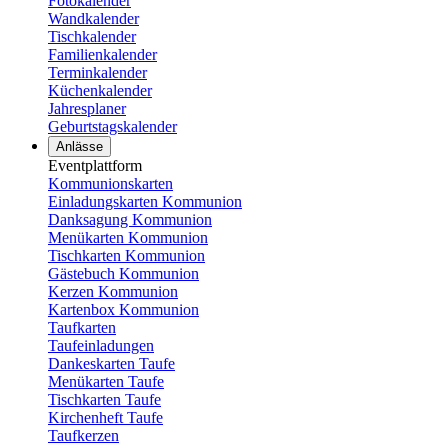
Fotokalender
Wandkalender
Tischkalender
Familienkalender
Terminkalender
Küchenkalender
Jahresplaner
Geburtstagskalender
Anlässe
Eventplattform
Kommunionskarten
Einladungskarten Kommunion
Danksagung Kommunion
Menükarten Kommunion
Tischkarten Kommunion
Gästebuch Kommunion
Kerzen Kommunion
Kartenbox Kommunion
Taufkarten
Taufeinladungen
Dankeskarten Taufe
Menükarten Taufe
Tischkarten Taufe
Kirchenheft Taufe
Taufkerzen