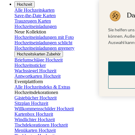
Hochzeit
Alle Hochzeitskarten
Da
Save-the-Date Karten
Trauzeugen Karten
Hochzeitseinladungen
Sie helfen uns
Neue Kollektion
können. Außer
Hochzeitseinladungen mit Foto
Auswahl kanns
Hochzeitseinladungen schlicht
Hochzeitseinladungen greenery
Hochzeitskarten Zubehör
Briefumschläge Hochzeit
Hochzeitssticker
Wachssiegel Hochzeit
Antwortkarten Hochzeit
Eventplattform
Alle Hochzeitsdeko & Extras
Hochzeitsdekorationen
Gästebücher Hochzeit
Sitzplan Hochzeit
Willkommensschilder Hochzeit
Kartenbox Hochzeit
Windlichter Hochzeit
Tischdekorationen Hochzeit
Menükarten Hochzeit