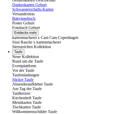
Geburtskarten Geschwister
Dankeskarten Geburt
Schwangerschafts-Karten
Versandextras
Babytagebuch
Poster Geburt
Fotobuch Geburt
Entdecke mehr
kartenmacherei x Cam Cam Copenhagen
Sissi Rasche x kartenmacherei
Sternzeichen Kollektion
Taufe
Neue Kollektion
Rund um die Taufe
Eventplattform
Vor der Taufe
Taufeinladungen
Sticker Taufe
Absenderaufkleber Taufe
Am Tag der Taufe
Taufkerzen
Kirchenheft Taufe
Menükarten Taufe
Tischkarten Taufe
Willkommensschilder Taufe