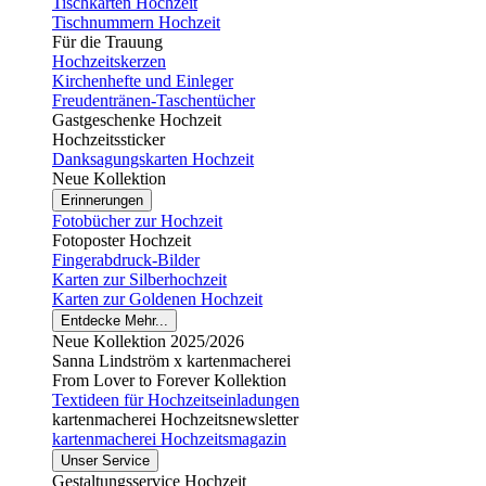
Tischkarten Hochzeit
Tischnummern Hochzeit
Für die Trauung
Hochzeitskerzen
Kirchenhefte und Einleger
Freudentränen-Taschentücher
Gastgeschenke Hochzeit
Hochzeitssticker
Danksagungskarten Hochzeit
Neue Kollektion
Erinnerungen
Fotobücher zur Hochzeit
Fotoposter Hochzeit
Fingerabdruck-Bilder
Karten zur Silberhochzeit
Karten zur Goldenen Hochzeit
Entdecke Mehr...
Neue Kollektion 2025/2026
Sanna Lindström x kartenmacherei
From Lover to Forever Kollektion
Textideen für Hochzeitseinladungen
kartenmacherei Hochzeitsnewsletter
kartenmacherei Hochzeitsmagazin
Unser Service
Gestaltungsservice Hochzeit