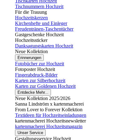
Tischkarten Hochzeit
Tischnummern Hochzeit
Für die Trauung
Hochzeitskerzen
Kirchenhefte und Einleger
Freudentränen-Taschentücher
Gastgeschenke Hochzeit
Hochzeitssticker
Danksagungskarten Hochzeit
Neue Kollektion
Erinnerungen
Fotobücher zur Hochzeit
Fotoposter Hochzeit
Fingerabdruck-Bilder
Karten zur Silberhochzeit
Karten zur Goldenen Hochzeit
Entdecke Mehr...
Neue Kollektion 2025/2026
Sanna Lindström x kartenmacherei
From Lover to Forever Kollektion
Textideen für Hochzeitseinladungen
kartenmacherei Hochzeitsnewsletter
kartenmacherei Hochzeitsmagazin
Unser Service
Gestaltungsservice Hochzeit