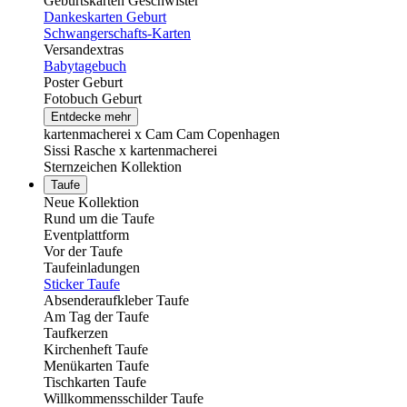
Geburtskarten Geschwister
Dankeskarten Geburt
Schwangerschafts-Karten
Versandextras
Babytagebuch
Poster Geburt
Fotobuch Geburt
Entdecke mehr
kartenmacherei x Cam Cam Copenhagen
Sissi Rasche x kartenmacherei
Sternzeichen Kollektion
Taufe
Neue Kollektion
Rund um die Taufe
Eventplattform
Vor der Taufe
Taufeinladungen
Sticker Taufe
Absenderaufkleber Taufe
Am Tag der Taufe
Taufkerzen
Kirchenheft Taufe
Menükarten Taufe
Tischkarten Taufe
Willkommensschilder Taufe