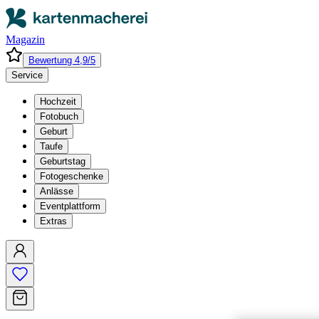
Magazin
Bewertung 4,9/5
Service
Hochzeit
Fotobuch
Geburt
Taufe
Geburtstag
Fotogeschenke
Anlässe
Eventplattform
Extras