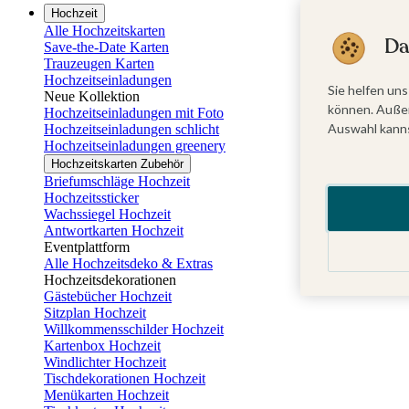
Hochzeit
Alle Hochzeitskarten
Da
Save-the-Date Karten
Trauzeugen Karten
Hochzeitseinladungen
Sie helfen uns
Neue Kollektion
können. Außer
Hochzeitseinladungen mit Foto
Auswahl kanns
Hochzeitseinladungen schlicht
Hochzeitseinladungen greenery
Hochzeitskarten Zubehör
Briefumschläge Hochzeit
Hochzeitssticker
Wachssiegel Hochzeit
Antwortkarten Hochzeit
Eventplattform
Alle Hochzeitsdeko & Extras
Hochzeitsdekorationen
Gästebücher Hochzeit
Sitzplan Hochzeit
Willkommensschilder Hochzeit
Kartenbox Hochzeit
Windlichter Hochzeit
Tischdekorationen Hochzeit
Menükarten Hochzeit