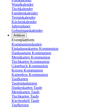
Fotokalender
Wandkalender
Tischkalender
Familienkalender
Terminkalender
Küchenkalender
Jahresplaner
Geburtstagskalender
Anlässe
Eventplattform
Kommunionskarten
Einladungskarten Kommunion
Danksagung Kommunion
Menükarten Kommunion
Tischkarten Kommunion
Gästebuch Kommunion
Kerzen Kommunion
Kartenbox Kommunion
Taufkarten
Taufeinladungen
Dankeskarten Taufe
Menükarten Taufe
Tischkarten Taufe
Kirchenheft Taufe
Taufkerzen