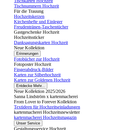
Tischkarten Hochzeit
Tischnummern Hochzeit
Für die Trauung
Hochzeitskerzen
Kirchenhefte und Einleger
Freudentränen-Taschentücher
Gastgeschenke Hochzeit
Hochzeitssticker
Danksagungskarten Hochzeit
Neue Kollektion
Erinnerungen
Fotobücher zur Hochzeit
Fotoposter Hochzeit
Fingerabdruck-Bilder
Karten zur Silberhochzeit
Karten zur Goldenen Hochzeit
Entdecke Mehr...
Neue Kollektion 2025/2026
Sanna Lindström x kartenmacherei
From Lover to Forever Kollektion
Textideen für Hochzeitseinladungen
kartenmacherei Hochzeitsnewsletter
kartenmacherei Hochzeitsmagazin
Unser Service
Gestaltungsservice Hochzeit