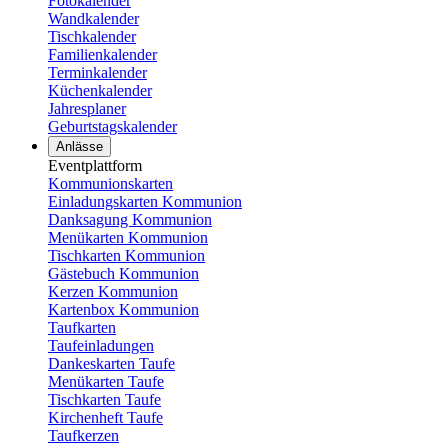
Fotokalender
Wandkalender
Tischkalender
Familienkalender
Terminkalender
Küchenkalender
Jahresplaner
Geburtstagskalender
Anlässe
Eventplattform
Kommunionskarten
Einladungskarten Kommunion
Danksagung Kommunion
Menükarten Kommunion
Tischkarten Kommunion
Gästebuch Kommunion
Kerzen Kommunion
Kartenbox Kommunion
Taufkarten
Taufeinladungen
Dankeskarten Taufe
Menükarten Taufe
Tischkarten Taufe
Kirchenheft Taufe
Taufkerzen