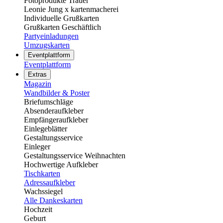
Fotoprodukte Trauer
Leonie Jung x kartenmacherei
Individuelle Grußkarten
Grußkarten Geschäftlich
Partyeinladungen
Umzugskarten
Eventplattform
Eventplattform
Extras
Magazin
Wandbilder & Poster
Briefumschläge
Absenderaufkleber
Empfängeraufkleber
Einlegeblätter
Gestaltungsservice
Einleger
Gestaltungsservice Weihnachten
Hochwertige Aufkleber
Tischkarten
Adressaufkleber
Wachssiegel
Alle Dankeskarten
Hochzeit
Geburt