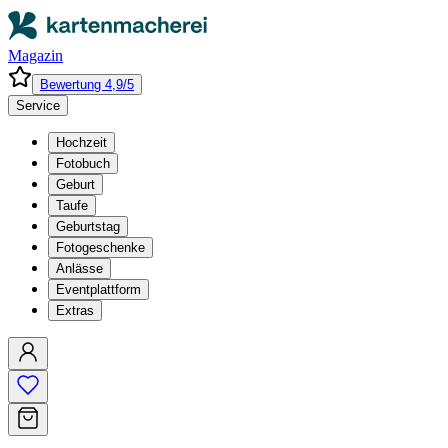
Magazin
Bewertung 4,9/5
Service
Hochzeit
Fotobuch
Geburt
Taufe
Geburtstag
Fotogeschenke
Anlässe
Eventplattform
Extras