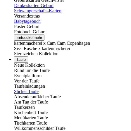
Geburtskarten Geschwister
Dankeskarten Geburt
Schwangerschafts-Karten
Versandextras
Babytagebuch
Poster Geburt
Fotobuch Geburt
Entdecke mehr
kartenmacherei x Cam Cam Copenhagen
Sissi Rasche x kartenmacherei
Sternzeichen Kollektion
Taufe
Neue Kollektion
Rund um die Taufe
Eventplattform
Vor der Taufe
Taufeinladungen
Sticker Taufe
Absenderaufkleber Taufe
Am Tag der Taufe
Taufkerzen
Kirchenheft Taufe
Menükarten Taufe
Tischkarten Taufe
Willkommensschilder Taufe