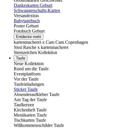
Geburtskarten Geschwister
Dankeskarten Geburt
Schwangerschafts-Karten
Versandextras
Babytagebuch
Poster Geburt
Fotobuch Geburt
Entdecke mehr
kartenmacherei x Cam Cam Copenhagen
Sissi Rasche x kartenmacherei
Sternzeichen Kollektion
Taufe
Neue Kollektion
Rund um die Taufe
Eventplattform
Vor der Taufe
Taufeinladungen
Sticker Taufe
Absenderaufkleber Taufe
Am Tag der Taufe
Taufkerzen
Kirchenheft Taufe
Menükarten Taufe
Tischkarten Taufe
Willkommensschilder Taufe