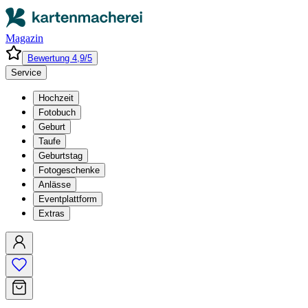
Magazin
Bewertung 4,9/5
Service
Hochzeit
Fotobuch
Geburt
Taufe
Geburtstag
Fotogeschenke
Anlässe
Eventplattform
Extras