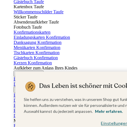
Gästebuch Taufe
Kartenbox Taufe
Willkommensschilder Taufe
Sticker Taufe
Absenderaufkleber Taufe
Fotobuch Taufe
Konfirmationskarten
Einladungskarten Konfirmation
Danksagung Konfirmation
Menükarten Konfirmation
Tischkarten Konfirmation
Gästebuch Konfirmation
Kerzen Konfirmation
Aufkleber zum Anlass Ihres Kindes
Firmungskarten
Einladungskarten Firmung
Dankeskarten Firmung
Das Leben ist schöner mit Cook
Jugendweihekarten
Einladungskarten Jugendweihe
Sie helfen uns zu verstehen, was in unserem Shop gut funk
Dankeskarten Jugendweihe
Einschulungskarten
können. Außerdem nutzen wir sie für personalisierte und 
Einladungskarten Einschulung
Auswahl kannst du jederzeit anpassen.
Mehr erfahren.
Danksagung Einschulung
Muttertag
Einstellunge
Fotogeschenke Muttertag