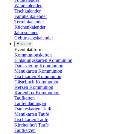
Fotokalender
Wandkalender
Tischkalender
Familienkalender
Terminkalender
Küchenkalender
Jahresplaner
Geburtstagskalender
Anlässe
Eventplattform
Kommunionskarten
Einladungskarten Kommunion
Danksagung Kommunion
Menükarten Kommunion
Tischkarten Kommunion
Gästebuch Kommunion
Kerzen Kommunion
Kartenbox Kommunion
Taufkarten
Taufeinladungen
Dankeskarten Taufe
Menükarten Taufe
Tischkarten Taufe
Kirchenheft Taufe
Taufkerzen