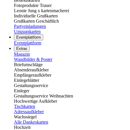
Beileidskarten
Fotoprodukte Trauer
Leonie Jung x kartenmacherei
Individuelle Grußkarten
Grußkarten Geschäftlich
Partyeinladungen
Umzugskarten
Eventplattform
Eventplattform
Extras
Magazin
Wandbilder & Poster
Briefumschläge
Absenderaufkleber
Empfängeraufkleber
Einlegeblätter
Gestaltungsservice
Einleger
Gestaltungsservice Weihnachten
Hochwertige Aufkleber
Tischkarten
Adressaufkleber
Wachssiegel
Alle Dankeskarten
Hochzeit