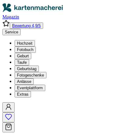
Magazin
Bewertung 4,9/5
Service
Hochzeit
Fotobuch
Geburt
Taufe
Geburtstag
Fotogeschenke
Anlässe
Eventplattform
Extras