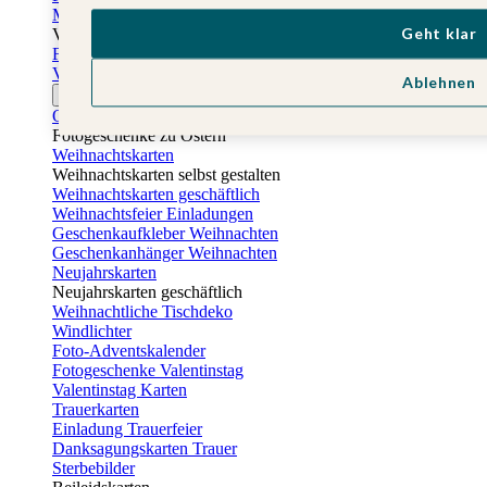
Muttertagskarten
Geht klar
Vatertag
Fotogeschenke Vatertag
Vatertagskarten
Ablehnen
Ostern
Osterkarten
Fotogeschenke zu Ostern
Weihnachtskarten
Weihnachtskarten selbst gestalten
Weihnachtskarten geschäftlich
Weihnachtsfeier Einladungen
Geschenkaufkleber Weihnachten
Geschenkanhänger Weihnachten
Neujahrskarten
Neujahrskarten geschäftlich
Weihnachtliche Tischdeko
Windlichter
Foto-Adventskalender
Fotogeschenke Valentinstag
Valentinstag Karten
Trauerkarten
Einladung Trauerfeier
Danksagungskarten Trauer
Sterbebilder