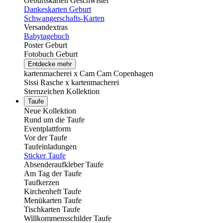
Geburtskarten Geschwister
Dankeskarten Geburt
Schwangerschafts-Karten
Versandextras
Babytagebuch
Poster Geburt
Fotobuch Geburt
Entdecke mehr
kartenmacherei x Cam Cam Copenhagen
Sissi Rasche x kartenmacherei
Sternzeichen Kollektion
Taufe
Neue Kollektion
Rund um die Taufe
Eventplattform
Vor der Taufe
Taufeinladungen
Sticker Taufe
Absenderaufkleber Taufe
Am Tag der Taufe
Taufkerzen
Kirchenheft Taufe
Menükarten Taufe
Tischkarten Taufe
Willkommensschilder Taufe