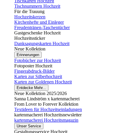
Tischkarten Hochzeit
Tischnummern Hochzeit
Für die Trauung
Hochzeitskerzen
Kirchenhefte und Einleger
Freudentränen-Taschentücher
Gastgeschenke Hochzeit
Hochzeitssticker
Danksagungskarten Hochzeit
Neue Kollektion
Erinnerungen
Fotobücher zur Hochzeit
Fotoposter Hochzeit
Fingerabdruck-Bilder
Karten zur Silberhochzeit
Karten zur Goldenen Hochzeit
Entdecke Mehr...
Neue Kollektion 2025/2026
Sanna Lindström x kartenmacherei
From Lover to Forever Kollektion
Textideen für Hochzeitseinladungen
kartenmacherei Hochzeitsnewsletter
kartenmacherei Hochzeitsmagazin
Unser Service
Gestaltungsservice Hochzeit