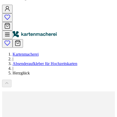
Kartenmacherei
|
Absenderaufkleber für Hochzeitskarten
|
Herzglück