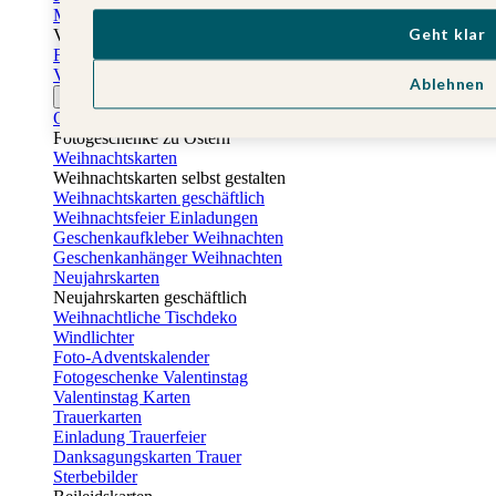
Muttertagskarten
Geht klar
Vatertag
Fotogeschenke Vatertag
Vatertagskarten
Ablehnen
Ostern
Osterkarten
Fotogeschenke zu Ostern
Weihnachtskarten
Weihnachtskarten selbst gestalten
Weihnachtskarten geschäftlich
Weihnachtsfeier Einladungen
Geschenkaufkleber Weihnachten
Geschenkanhänger Weihnachten
Neujahrskarten
Neujahrskarten geschäftlich
Weihnachtliche Tischdeko
Windlichter
Foto-Adventskalender
Fotogeschenke Valentinstag
Valentinstag Karten
Trauerkarten
Einladung Trauerfeier
Danksagungskarten Trauer
Sterbebilder