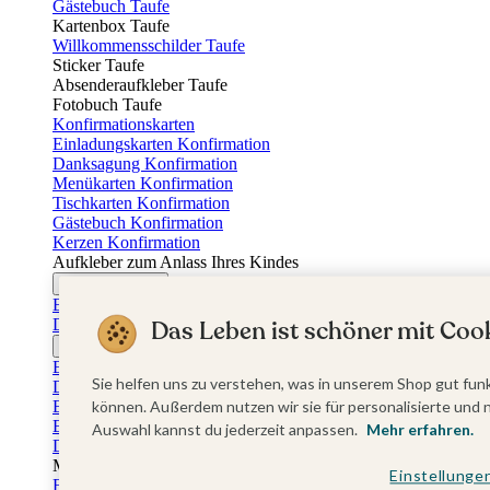
Gästebuch Taufe
Kartenbox Taufe
Willkommensschilder Taufe
Sticker Taufe
Absenderaufkleber Taufe
Fotobuch Taufe
Konfirmationskarten
Einladungskarten Konfirmation
Danksagung Konfirmation
Menükarten Konfirmation
Tischkarten Konfirmation
Gästebuch Konfirmation
Kerzen Konfirmation
Aufkleber zum Anlass Ihres Kindes
Firmungskarten
Einladungskarten Firmung
Dankeskarten Firmung
Das Leben ist schöner mit Cook
Jugendweihekarten
Einladungskarten Jugendweihe
Sie helfen uns zu verstehen, was in unserem Shop gut funk
Dankeskarten Jugendweihe
Einschulungskarten
können. Außerdem nutzen wir sie für personalisierte und 
Einladungskarten Einschulung
Auswahl kannst du jederzeit anpassen.
Mehr erfahren.
Danksagung Einschulung
Muttertag
Einstellunge
Fotogeschenke Muttertag