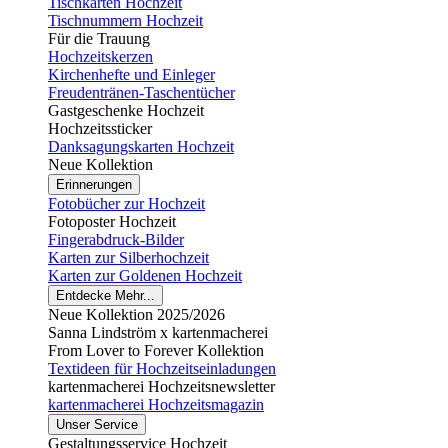
Tischkarten Hochzeit
Tischnummern Hochzeit
Für die Trauung
Hochzeitskerzen
Kirchenhefte und Einleger
Freudentränen-Taschentücher
Gastgeschenke Hochzeit
Hochzeitssticker
Danksagungskarten Hochzeit
Neue Kollektion
Erinnerungen
Fotobücher zur Hochzeit
Fotoposter Hochzeit
Fingerabdruck-Bilder
Karten zur Silberhochzeit
Karten zur Goldenen Hochzeit
Entdecke Mehr...
Neue Kollektion 2025/2026
Sanna Lindström x kartenmacherei
From Lover to Forever Kollektion
Textideen für Hochzeitseinladungen
kartenmacherei Hochzeitsnewsletter
kartenmacherei Hochzeitsmagazin
Unser Service
Gestaltungsservice Hochzeit