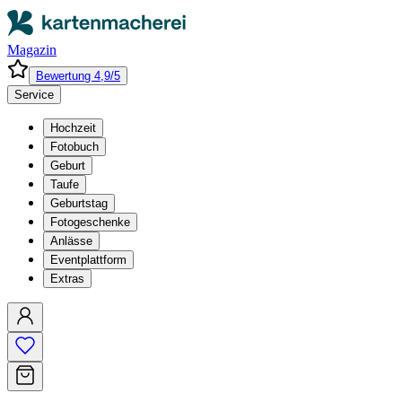
Magazin
Bewertung 4,9/5
Service
Hochzeit
Fotobuch
Geburt
Taufe
Geburtstag
Fotogeschenke
Anlässe
Eventplattform
Extras