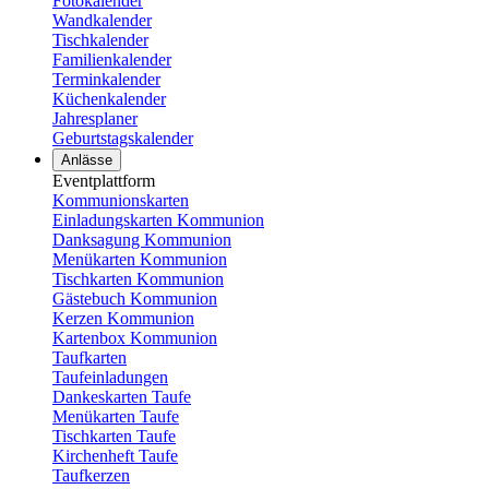
Fotokalender
Wandkalender
Tischkalender
Familienkalender
Terminkalender
Küchenkalender
Jahresplaner
Geburtstagskalender
Anlässe
Eventplattform
Kommunionskarten
Einladungskarten Kommunion
Danksagung Kommunion
Menükarten Kommunion
Tischkarten Kommunion
Gästebuch Kommunion
Kerzen Kommunion
Kartenbox Kommunion
Taufkarten
Taufeinladungen
Dankeskarten Taufe
Menükarten Taufe
Tischkarten Taufe
Kirchenheft Taufe
Taufkerzen