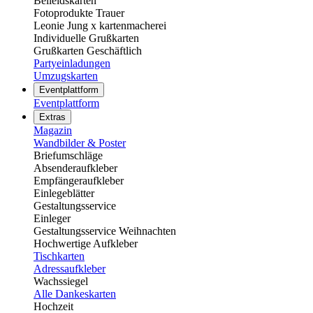
Beileidskarten
Fotoprodukte Trauer
Leonie Jung x kartenmacherei
Individuelle Grußkarten
Grußkarten Geschäftlich
Partyeinladungen
Umzugskarten
Eventplattform
Eventplattform
Extras
Magazin
Wandbilder & Poster
Briefumschläge
Absenderaufkleber
Empfängeraufkleber
Einlegeblätter
Gestaltungsservice
Einleger
Gestaltungsservice Weihnachten
Hochwertige Aufkleber
Tischkarten
Adressaufkleber
Wachssiegel
Alle Dankeskarten
Hochzeit