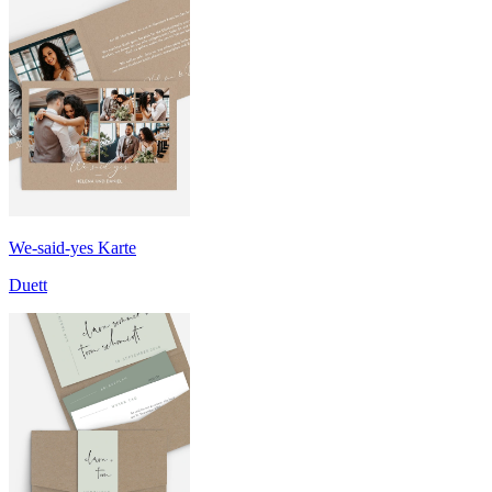
We-said-yes Karte
Duett