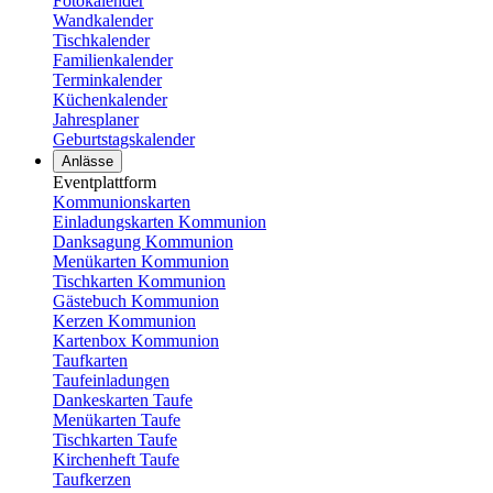
Fotokalender
Wandkalender
Tischkalender
Familienkalender
Terminkalender
Küchenkalender
Jahresplaner
Geburtstagskalender
Anlässe
Eventplattform
Kommunionskarten
Einladungskarten Kommunion
Danksagung Kommunion
Menükarten Kommunion
Tischkarten Kommunion
Gästebuch Kommunion
Kerzen Kommunion
Kartenbox Kommunion
Taufkarten
Taufeinladungen
Dankeskarten Taufe
Menükarten Taufe
Tischkarten Taufe
Kirchenheft Taufe
Taufkerzen