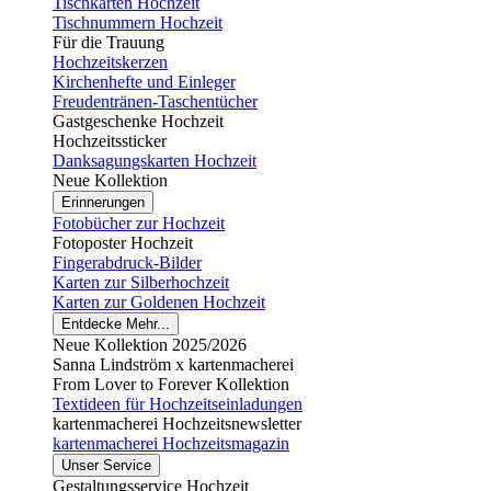
Tischkarten Hochzeit
Tischnummern Hochzeit
Für die Trauung
Hochzeitskerzen
Kirchenhefte und Einleger
Freudentränen-Taschentücher
Gastgeschenke Hochzeit
Hochzeitssticker
Danksagungskarten Hochzeit
Neue Kollektion
Erinnerungen
Fotobücher zur Hochzeit
Fotoposter Hochzeit
Fingerabdruck-Bilder
Karten zur Silberhochzeit
Karten zur Goldenen Hochzeit
Entdecke Mehr...
Neue Kollektion 2025/2026
Sanna Lindström x kartenmacherei
From Lover to Forever Kollektion
Textideen für Hochzeitseinladungen
kartenmacherei Hochzeitsnewsletter
kartenmacherei Hochzeitsmagazin
Unser Service
Gestaltungsservice Hochzeit