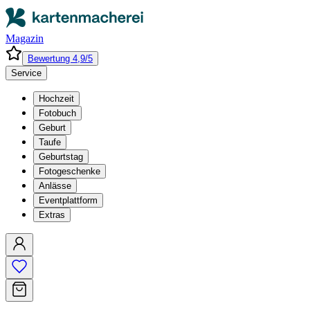
Magazin
Bewertung 4,9/5
Service
Hochzeit
Fotobuch
Geburt
Taufe
Geburtstag
Fotogeschenke
Anlässe
Eventplattform
Extras