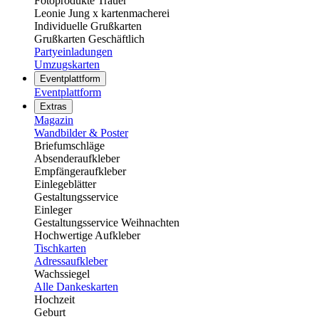
Fotoprodukte Trauer
Leonie Jung x kartenmacherei
Individuelle Grußkarten
Grußkarten Geschäftlich
Partyeinladungen
Umzugskarten
Eventplattform
Eventplattform
Extras
Magazin
Wandbilder & Poster
Briefumschläge
Absenderaufkleber
Empfängeraufkleber
Einlegeblätter
Gestaltungsservice
Einleger
Gestaltungsservice Weihnachten
Hochwertige Aufkleber
Tischkarten
Adressaufkleber
Wachssiegel
Alle Dankeskarten
Hochzeit
Geburt