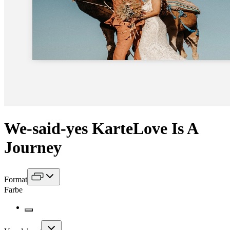
We-said-yes Karte
Love Is A
Journey
Format
Farbe