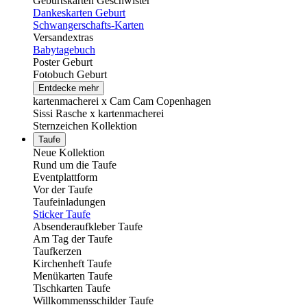
Geburtskarten Geschwister
Dankeskarten Geburt
Schwangerschafts-Karten
Versandextras
Babytagebuch
Poster Geburt
Fotobuch Geburt
Entdecke mehr
kartenmacherei x Cam Cam Copenhagen
Sissi Rasche x kartenmacherei
Sternzeichen Kollektion
Taufe
Neue Kollektion
Rund um die Taufe
Eventplattform
Vor der Taufe
Taufeinladungen
Sticker Taufe
Absenderaufkleber Taufe
Am Tag der Taufe
Taufkerzen
Kirchenheft Taufe
Menükarten Taufe
Tischkarten Taufe
Willkommensschilder Taufe