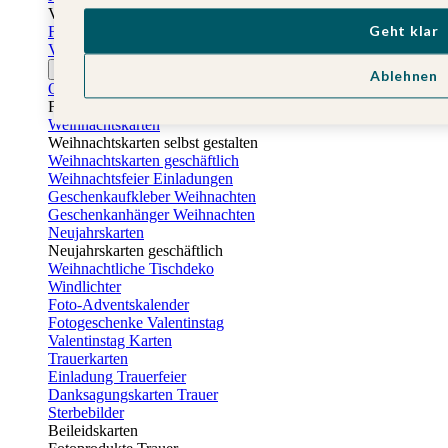
Vatertag
Geht klar
Fotogeschenke Vatertag
Vatertagskarten
Ostern
Ablehnen
Osterkarten
Fotogeschenke zu Ostern
Weihnachtskarten
Weihnachtskarten selbst gestalten
Weihnachtskarten geschäftlich
Weihnachtsfeier Einladungen
Geschenkaufkleber Weihnachten
Geschenkanhänger Weihnachten
Neujahrskarten
Neujahrskarten geschäftlich
Weihnachtliche Tischdeko
Windlichter
Foto-Adventskalender
Fotogeschenke Valentinstag
Valentinstag Karten
Trauerkarten
Einladung Trauerfeier
Danksagungskarten Trauer
Sterbebilder
Beileidskarten