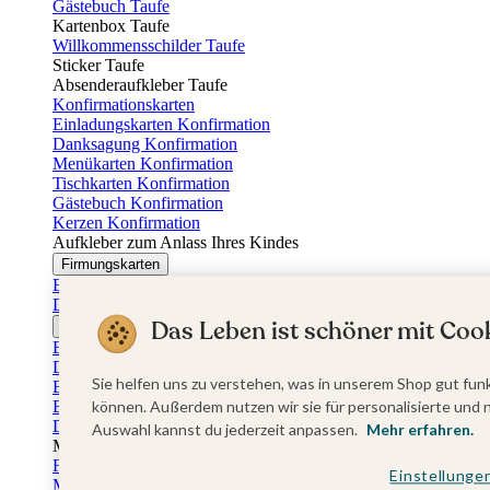
Gästebuch Taufe
Kartenbox Taufe
Willkommensschilder Taufe
Sticker Taufe
Absenderaufkleber Taufe
Konfirmationskarten
Einladungskarten Konfirmation
Danksagung Konfirmation
Menükarten Konfirmation
Tischkarten Konfirmation
Gästebuch Konfirmation
Kerzen Konfirmation
Aufkleber zum Anlass Ihres Kindes
Firmungskarten
Einladungskarten Firmung
Dankeskarten Firmung
Das Leben ist schöner mit Cook
Jugendweihekarten
Einladungskarten Jugendweihe
Dankeskarten Jugendweihe
Sie helfen uns zu verstehen, was in unserem Shop gut funk
Einschulungskarten
Einladungskarten Einschulung
können. Außerdem nutzen wir sie für personalisierte und 
Danksagung Einschulung
Auswahl kannst du jederzeit anpassen.
Mehr erfahren.
Muttertag
Fotogeschenke Muttertag
Einstellunge
Muttertagskarten