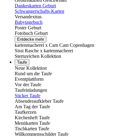
Geburtskarten Geschwister
Dankeskarten Geburt
Schwangerschafts-Karten
Versandextras
Babytagebuch
Poster Geburt
Fotobuch Geburt
Entdecke mehr
kartenmacherei x Cam Cam Copenhagen
Sissi Rasche x kartenmacherei
Sternzeichen Kollektion
Taufe
Neue Kollektion
Rund um die Taufe
Eventplattform
Vor der Taufe
Taufeinladungen
Sticker Taufe
Absenderaufkleber Taufe
Am Tag der Taufe
Taufkerzen
Kirchenheft Taufe
Menükarten Taufe
Tischkarten Taufe
Willkommensschilder Taufe