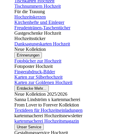
Tischkarten Hochzeit
Tischnummern Hochzeit
Für die Trauung
Hochzeitskerzen
Kirchenhefte und Einleger
Freudentränen-Taschentücher
Gastgeschenke Hochzeit
Hochzeitssticker
Danksagungskarten Hochzeit
Neue Kollektion
Erinnerungen
Fotobücher zur Hochzeit
Fotoposter Hochzeit
Fingerabdruck-Bilder
Karten zur Silberhochzeit
Karten zur Goldenen Hochzeit
Entdecke Mehr...
Neue Kollektion 2025/2026
Sanna Lindström x kartenmacherei
From Lover to Forever Kollektion
Textideen für Hochzeitseinladungen
kartenmacherei Hochzeitsnewsletter
kartenmacherei Hochzeitsmagazin
Unser Service
Gestaltungsservice Hochzeit