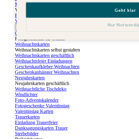
Muttertagskarten
Vatertag
Geht klar
Fotogeschenke Vatertag
Vatertagskarten
Nur Notwendi
Ostern
Osterkarten
Fotogeschenke zu Ostern
Weihnachtskarten
Weihnachtskarten selbst gestalten
Weihnachtskarten geschäftlich
Weihnachtsfeier Einladungen
Geschenkaufkleber Weihnachten
Geschenkanhänger Weihnachten
Neujahrskarten
Neujahrskarten geschäftlich
Weihnachtliche Tischdeko
Windlichter
Foto-Adventskalender
Fotogeschenke Valentinstag
Valentinstag Karten
Trauerkarten
Einladung Trauerfeier
Danksagungskarten Trauer
Sterbebilder