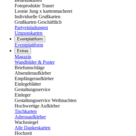
Beileidskarten
Fotoprodukte Trauer
Leonie Jung x kartenmacherei
Individuelle Grußkarten
Grußkarten Geschäftlich
Partyeinladungen
Umzugskarten
Eventplattform
Eventplattform
Extras
Magazin
Wandbilder & Poster
Briefumschläge
Absenderaufkleber
Empfängeraufkleber
Einlegeblätter
Gestaltungsservice
Einleger
Gestaltungsservice Weihnachten
Hochwertige Aufkleber
Tischkarten
Adressaufkleber
Wachssiegel
Alle Dankeskarten
Hochzeit