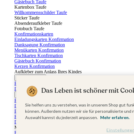
Gästebuch Taufe
Kartenbox Taufe
Willkommensschilder Taufe
Sticker Taufe
Absenderaufkleber Taufe
Fotobuch Taufe
Konfirmationskarten
Einladungskarten Konfirmation
Danksagung Konfirmation
Menükarten Konfirmation
Tischkarten Konfirmation
Gästebuch Konfirmation
Kerzen Konfirmation
Aufkleber zum Anlass Ihres Kindes
Firmungskarten
Einladungskarten Firmung
Das Leben ist schöner mit Cook
Dankeskarten Firmung
Jugendweihekarten
Einladungskarten Jugendweihe
Sie helfen uns zu verstehen, was in unserem Shop gut funk
Dankeskarten Jugendweihe
Einschulungskarten
können. Außerdem nutzen wir sie für personalisierte und 
Einladungskarten Einschulung
Auswahl kannst du jederzeit anpassen.
Mehr erfahren.
Danksagung Einschulung
Muttertag
Einstellunge
Fotogeschenke Muttertag