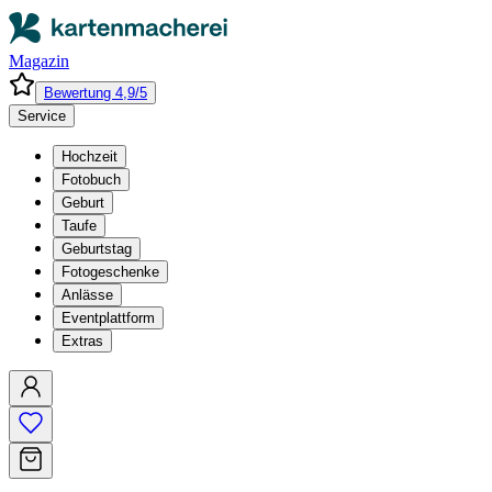
Magazin
Bewertung 4,9/5
Service
Hochzeit
Fotobuch
Geburt
Taufe
Geburtstag
Fotogeschenke
Anlässe
Eventplattform
Extras