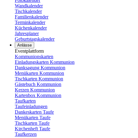
Fotokalender
Wandkalender
Tischkalender
Familienkalender
Terminkalender
Küchenkalender
Jahresplaner
Geburtstagskalender
Anlässe
Eventplattform
Kommunionskarten
Einladungskarten Kommunion
Danksagung Kommunion
Menükarten Kommunion
Tischkarten Kommunion
Gästebuch Kommunion
Kerzen Kommunion
Kartenbox Kommunion
Taufkarten
Taufeinladungen
Dankeskarten Taufe
Menükarten Taufe
Tischkarten Taufe
Kirchenheft Taufe
Taufkerzen