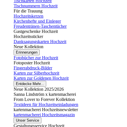
Tischkarten Hochzeit
Tischnummern Hochzeit
Für die Trauung
Hochzeitskerzen
Kirchenhefte und Einleger
Freudentränen-Taschentücher
Gastgeschenke Hochzeit
Hochzeitssticker
Danksagungskarten Hochzeit
Neue Kollektion
Erinnerungen
Fotobücher zur Hochzeit
Fotoposter Hochzeit
Fingerabdruck-Bilder
Karten zur Silberhochzeit
Karten zur Goldenen Hochzeit
Entdecke Mehr...
Neue Kollektion 2025/2026
Sanna Lindström x kartenmacherei
From Lover to Forever Kollektion
Textideen für Hochzeitseinladungen
kartenmacherei Hochzeitsnewsletter
kartenmacherei Hochzeitsmagazin
Unser Service
Gestaltungsservice Hochzeit