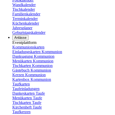
Fotokalender
Wandkalender
Tischkalender
Familienkalender
Terminkalender
Küchenkalender
Jahresplaner
Geburtstagskalender
Anlässe
Eventplattform
Kommunionskarten
Einladungskarten Kommunion
Danksagung Kommunion
Menükarten Kommunion
Tischkarten Kommunion
Gästebuch Kommunion
Kerzen Kommunion
Kartenbox Kommunion
Taufkarten
Taufeinladungen
Dankeskarten Taufe
Menükarten Taufe
Tischkarten Taufe
Kirchenheft Taufe
Taufkerzen