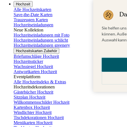
Hochzeit
Alle Hochzeitskarten
Da
Save-the-Date Karten
Trauzeugen Karten
Hochzeitseinladungen
Sie helfen uns
Neue Kollektion
können. Außer
Hochzeitseinladungen mit Foto
Auswahl kanns
Hochzeitseinladungen schlicht
Hochzeitseinladungen greenery
Hochzeitskarten Zubehör
Briefumschläge Hochzeit
Hochzeitssticker
Wachssiegel Hochzeit
Antwortkarten Hochzeit
Eventplattform
Alle Hochzeitsdeko & Extras
Hochzeitsdekorationen
Gästebücher Hochzeit
Sitzplan Hochzeit
Willkommensschilder Hochzeit
Kartenbox Hochzeit
Windlichter Hochzeit
Tischdekorationen Hochzeit
Menükarten Hochzeit