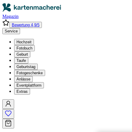
Magazin
Bewertung 4,9/5
Service
Hochzeit
Fotobuch
Geburt
Taufe
Geburtstag
Fotogeschenke
Anlässe
Eventplattform
Extras