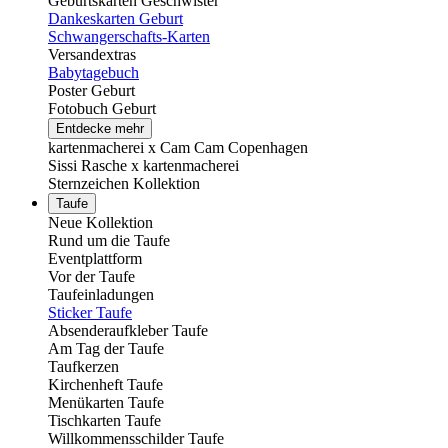
Geburtskarten Geschwister
Dankeskarten Geburt
Schwangerschafts-Karten
Versandextras
Babytagebuch
Poster Geburt
Fotobuch Geburt
Entdecke mehr
kartenmacherei x Cam Cam Copenhagen
Sissi Rasche x kartenmacherei
Sternzeichen Kollektion
Taufe
Neue Kollektion
Rund um die Taufe
Eventplattform
Vor der Taufe
Taufeinladungen
Sticker Taufe
Absenderaufkleber Taufe
Am Tag der Taufe
Taufkerzen
Kirchenheft Taufe
Menükarten Taufe
Tischkarten Taufe
Willkommensschilder Taufe