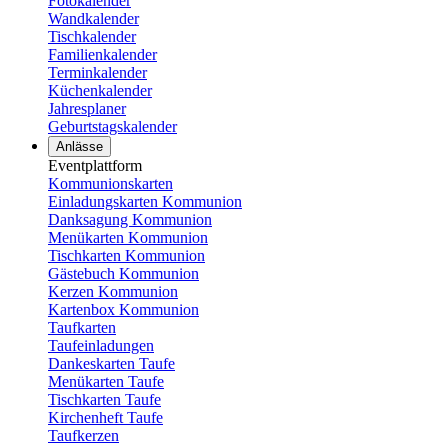
Fotokalender
Wandkalender
Tischkalender
Familienkalender
Terminkalender
Küchenkalender
Jahresplaner
Geburtstagskalender
Anlässe
Eventplattform
Kommunionskarten
Einladungskarten Kommunion
Danksagung Kommunion
Menükarten Kommunion
Tischkarten Kommunion
Gästebuch Kommunion
Kerzen Kommunion
Kartenbox Kommunion
Taufkarten
Taufeinladungen
Dankeskarten Taufe
Menükarten Taufe
Tischkarten Taufe
Kirchenheft Taufe
Taufkerzen