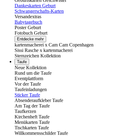
Geburtskarten Geschwister
Dankeskarten Geburt
Schwangerschafts-Karten
Versandextras
Babytagebuch
Poster Geburt
Fotobuch Geburt
Entdecke mehr
kartenmacherei x Cam Cam Copenhagen
Sissi Rasche x kartenmacherei
Sternzeichen Kollektion
Taufe
Neue Kollektion
Rund um die Taufe
Eventplattform
Vor der Taufe
Taufeinladungen
Sticker Taufe
Absenderaufkleber Taufe
Am Tag der Taufe
Taufkerzen
Kirchenheft Taufe
Menükarten Taufe
Tischkarten Taufe
Willkommensschilder Taufe