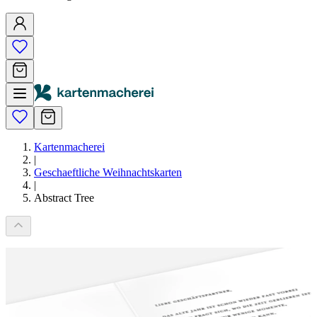
Kartenmacherei
|
Geschaeftliche Weihnachtskarten
|
Abstract Tree