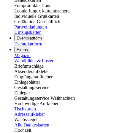
Beileidskarten
Fotoprodukte Trauer
Leonie Jung x kartenmacherei
Individuelle Grußkarten
Grußkarten Geschäftlich
Partyeinladungen
Umzugskarten
Eventplattform
Eventplattform
Extras
Magazin
Wandbilder & Poster
Briefumschläge
Absenderaufkleber
Empfängeraufkleber
Einlegeblätter
Gestaltungsservice
Einleger
Gestaltungsservice Weihnachten
Hochwertige Aufkleber
Tischkarten
Adressaufkleber
Wachssiegel
Alle Dankeskarten
Hochzeit