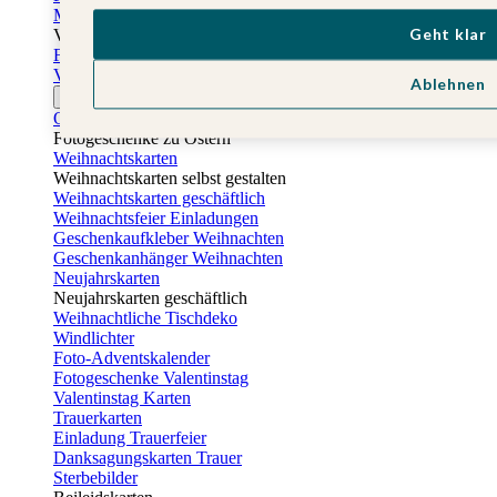
Muttertagskarten
Geht klar
Vatertag
Fotogeschenke Vatertag
Vatertagskarten
Ablehnen
Ostern
Osterkarten
Fotogeschenke zu Ostern
Weihnachtskarten
Weihnachtskarten selbst gestalten
Weihnachtskarten geschäftlich
Weihnachtsfeier Einladungen
Geschenkaufkleber Weihnachten
Geschenkanhänger Weihnachten
Neujahrskarten
Neujahrskarten geschäftlich
Weihnachtliche Tischdeko
Windlichter
Foto-Adventskalender
Fotogeschenke Valentinstag
Valentinstag Karten
Trauerkarten
Einladung Trauerfeier
Danksagungskarten Trauer
Sterbebilder