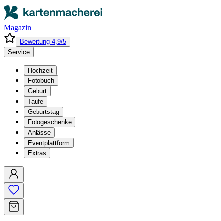
Magazin
Bewertung 4,9/5
Service
Hochzeit
Fotobuch
Geburt
Taufe
Geburtstag
Fotogeschenke
Anlässe
Eventplattform
Extras