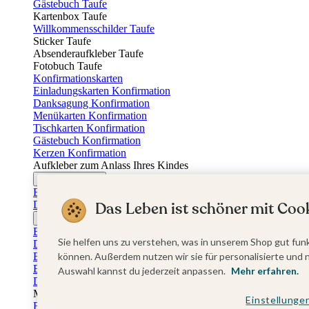
Gästebuch Taufe
Kartenbox Taufe
Willkommensschilder Taufe
Sticker Taufe
Absenderaufkleber Taufe
Fotobuch Taufe
Konfirmationskarten
Einladungskarten Konfirmation
Danksagung Konfirmation
Menükarten Konfirmation
Tischkarten Konfirmation
Gästebuch Konfirmation
Kerzen Konfirmation
Aufkleber zum Anlass Ihres Kindes
Firmungskarten
Einladungskarten Firmung
Dankeskarten Firmung
Das Leben ist schöner mit Cook
Jugendweihekarten
Einladungskarten Jugendweihe
Sie helfen uns zu verstehen, was in unserem Shop gut funk
Dankeskarten Jugendweihe
Einschulungskarten
können. Außerdem nutzen wir sie für personalisierte und 
Einladungskarten Einschulung
Auswahl kannst du jederzeit anpassen.
Mehr erfahren.
Danksagung Einschulung
Muttertag
Einstellunge
Fotogeschenke Muttertag