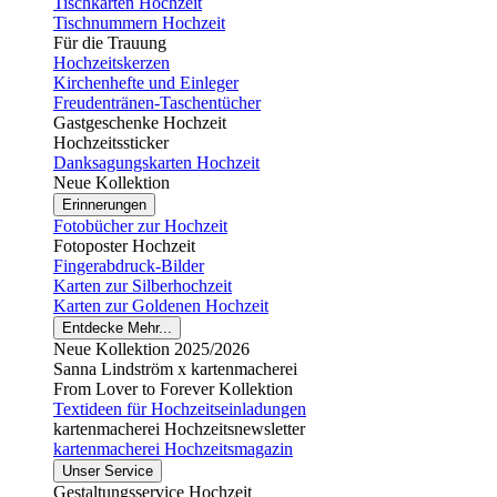
Tischkarten Hochzeit
Tischnummern Hochzeit
Für die Trauung
Hochzeitskerzen
Kirchenhefte und Einleger
Freudentränen-Taschentücher
Gastgeschenke Hochzeit
Hochzeitssticker
Danksagungskarten Hochzeit
Neue Kollektion
Erinnerungen
Fotobücher zur Hochzeit
Fotoposter Hochzeit
Fingerabdruck-Bilder
Karten zur Silberhochzeit
Karten zur Goldenen Hochzeit
Entdecke Mehr...
Neue Kollektion 2025/2026
Sanna Lindström x kartenmacherei
From Lover to Forever Kollektion
Textideen für Hochzeitseinladungen
kartenmacherei Hochzeitsnewsletter
kartenmacherei Hochzeitsmagazin
Unser Service
Gestaltungsservice Hochzeit