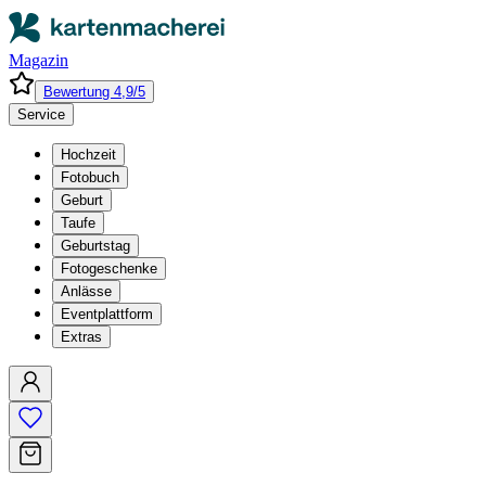
Magazin
Bewertung 4,9/5
Service
Hochzeit
Fotobuch
Geburt
Taufe
Geburtstag
Fotogeschenke
Anlässe
Eventplattform
Extras