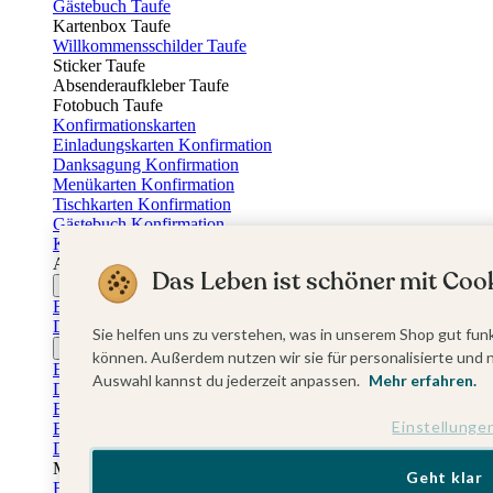
Gästebuch Taufe
Kartenbox Taufe
Willkommensschilder Taufe
Sticker Taufe
Absenderaufkleber Taufe
Fotobuch Taufe
Konfirmationskarten
Einladungskarten Konfirmation
Danksagung Konfirmation
Menükarten Konfirmation
Tischkarten Konfirmation
Gästebuch Konfirmation
Kerzen Konfirmation
Aufkleber zum Anlass Ihres Kindes
Das Leben ist schöner mit Cook
Firmungskarten
Einladungskarten Firmung
Dankeskarten Firmung
Sie helfen uns zu verstehen, was in unserem Shop gut funk
Jugendweihekarten
können. Außerdem nutzen wir sie für personalisierte und 
Einladungskarten Jugendweihe
Auswahl kannst du jederzeit anpassen.
Mehr erfahren.
Dankeskarten Jugendweihe
Einschulungskarten
Einstellunge
Einladungskarten Einschulung
Danksagung Einschulung
Muttertag
Geht klar
Fotogeschenke Muttertag