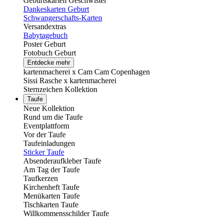
Geburtskarten Geschwister
Dankeskarten Geburt
Schwangerschafts-Karten
Versandextras
Babytagebuch
Poster Geburt
Fotobuch Geburt
Entdecke mehr
kartenmacherei x Cam Cam Copenhagen
Sissi Rasche x kartenmacherei
Sternzeichen Kollektion
Taufe
Neue Kollektion
Rund um die Taufe
Eventplattform
Vor der Taufe
Taufeinladungen
Sticker Taufe
Absenderaufkleber Taufe
Am Tag der Taufe
Taufkerzen
Kirchenheft Taufe
Menükarten Taufe
Tischkarten Taufe
Willkommensschilder Taufe