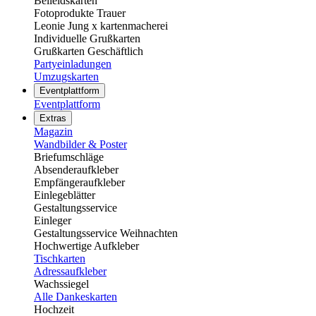
Beileidskarten
Fotoprodukte Trauer
Leonie Jung x kartenmacherei
Individuelle Grußkarten
Grußkarten Geschäftlich
Partyeinladungen
Umzugskarten
Eventplattform
Eventplattform
Extras
Magazin
Wandbilder & Poster
Briefumschläge
Absenderaufkleber
Empfängeraufkleber
Einlegeblätter
Gestaltungsservice
Einleger
Gestaltungsservice Weihnachten
Hochwertige Aufkleber
Tischkarten
Adressaufkleber
Wachssiegel
Alle Dankeskarten
Hochzeit