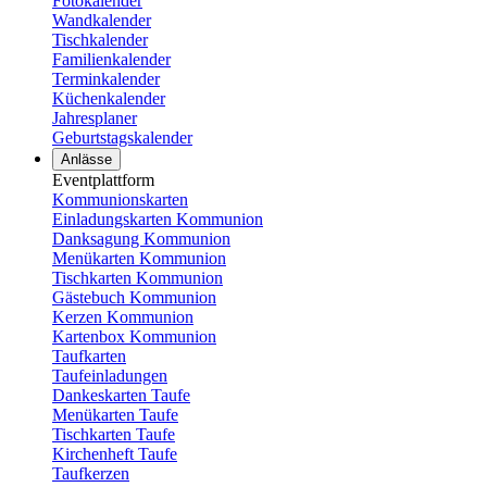
Fotokalender
Wandkalender
Tischkalender
Familienkalender
Terminkalender
Küchenkalender
Jahresplaner
Geburtstagskalender
Anlässe
Eventplattform
Kommunionskarten
Einladungskarten Kommunion
Danksagung Kommunion
Menükarten Kommunion
Tischkarten Kommunion
Gästebuch Kommunion
Kerzen Kommunion
Kartenbox Kommunion
Taufkarten
Taufeinladungen
Dankeskarten Taufe
Menükarten Taufe
Tischkarten Taufe
Kirchenheft Taufe
Taufkerzen