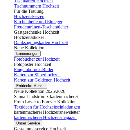
Tischkarten Hochzeit
Tischnummern Hochzeit
Für die Trauung
Hochzeitskerzen
Kirchenhefte und Einleger
Freudentränen-Taschentücher
Gastgeschenke Hochzeit
Hochzeitssticker
Danksagungskarten Hochzeit
Neue Kollektion
Erinnerungen
Fotobücher zur Hochzeit
Fotoposter Hochzeit
Fingerabdruck-Bilder
Karten zur Silberhochzeit
Karten zur Goldenen Hochzeit
Entdecke Mehr...
Neue Kollektion 2025/2026
Sanna Lindström x kartenmacherei
From Lover to Forever Kollektion
Textideen für Hochzeitseinladungen
kartenmacherei Hochzeitsnewsletter
kartenmacherei Hochzeitsmagazin
Unser Service
Gestaltungsservice Hochzeit