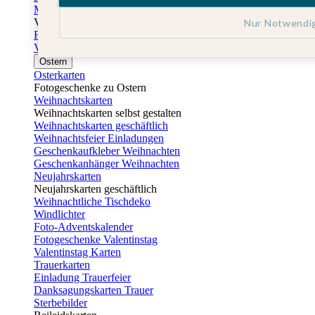
Muttertagskarten
Vatertag
Nur Notwendi
Fotogeschenke Vatertag
Vatertagskarten
Ostern
Osterkarten
Fotogeschenke zu Ostern
Weihnachtskarten
Weihnachtskarten selbst gestalten
Weihnachtskarten geschäftlich
Weihnachtsfeier Einladungen
Geschenkaufkleber Weihnachten
Geschenkanhänger Weihnachten
Neujahrskarten
Neujahrskarten geschäftlich
Weihnachtliche Tischdeko
Windlichter
Foto-Adventskalender
Fotogeschenke Valentinstag
Valentinstag Karten
Trauerkarten
Einladung Trauerfeier
Danksagungskarten Trauer
Sterbebilder